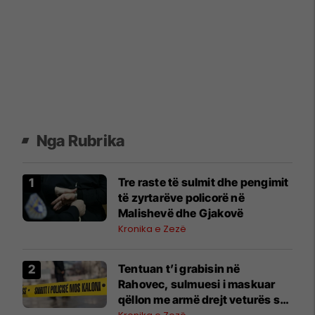
Nga Rubrika
Tre raste të sulmit dhe pengimit
të zyrtarëve policorë në
Malishevë dhe Gjakovë
Kronika e Zezë
Tentuan t’i grabisin në
Rahovec, sulmuesi i maskuar
qëllon me armë drejt veturës së
tyre