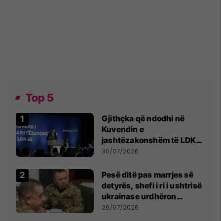
Top 5
Gjithçka që ndodhi në
Kuvendin e
jashtëzakonshëm të LDK-
së
30/07/2026
Pesë ditë pas marrjes së
detyrës, shefi i ri i ushtrisë
ukrainase urdhëron
kontroll të madh
26/07/2026