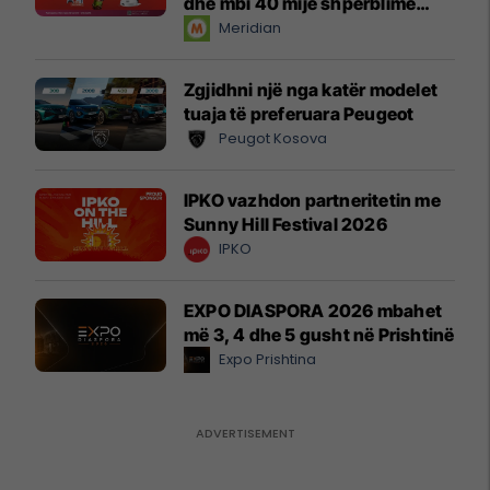
dhe mbi 40 mijë shpërblime
instant!
Meridian
Zgjidhni një nga katër modelet
tuaja të preferuara Peugeot
Peugot Kosova
IPKO vazhdon partneritetin me
Sunny Hill Festival 2026
IPKO
EXPO DIASPORA 2026 mbahet
më 3, 4 dhe 5 gusht në Prishtinë
Expo Prishtina