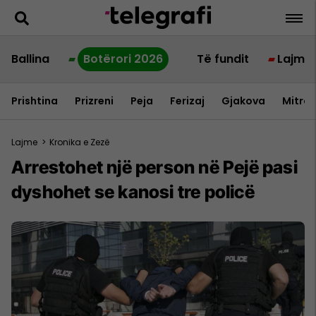
Ballina
Botërori 2026
Të fundit
Lajme
Prishtina
Prizreni
Peja
Ferizaj
Gjakova
Mitrov
Lajme
>
Kronika e Zezë
Arrestohet një person në Pejë pasi
dyshohet se kanosi tre policë