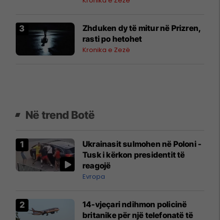
Kronika e Zezë
Zhduken dy të mitur në Prizren,
rasti po hetohet
Kronika e Zezë
Në trend Botë
Ukrainasit sulmohen në Poloni -
Tusk i kërkon presidentit të
reagojë
Evropa
14-vjeçari ndihmon policinë
britanike për një telefonatë të