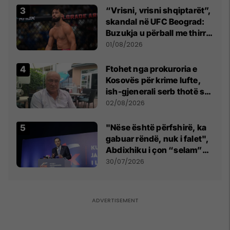
“Vrisni, vrisni shqiptarët”,
skandal në UFC Beograd:
Buzukja u përball me thirrje
anti-shqiptare nga
01/08/2026
tribunat
Ftohet nga prokuroria e
Kosovës për krime lufte,
ish-gjenerali serb thotë se
dikush e tradhtoi në
02/08/2026
Beograd
"Nëse është përfshirë, ka
gabuar rëndë, nuk i falet",
Abdixhiku i çon “selam”
Përparim Ramës
30/07/2026