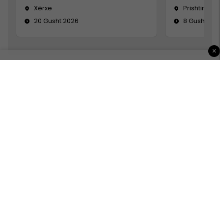
Xërxe
Prishtinë
20 Gusht 2026
8 Gusht 20
×