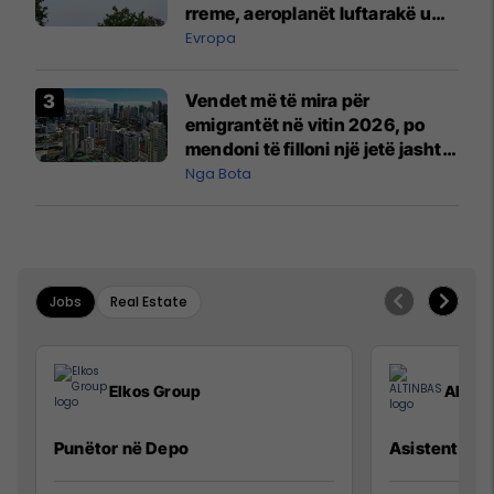
rreme, aeroplanët luftarakë u
ngritën në ajër për të
Evropa
interceptuar fluturaken e Qatar
Airways që po shkonte drejt
Vendet më të mira për
Mançesterit
emigrantët në vitin 2026, po
mendoni të filloni një jetë jashtë
vendit?
Nga Bota
Jobs
Real Estate
Elkos Group
ALTIN
Punëtor në Depo
Asistente e S