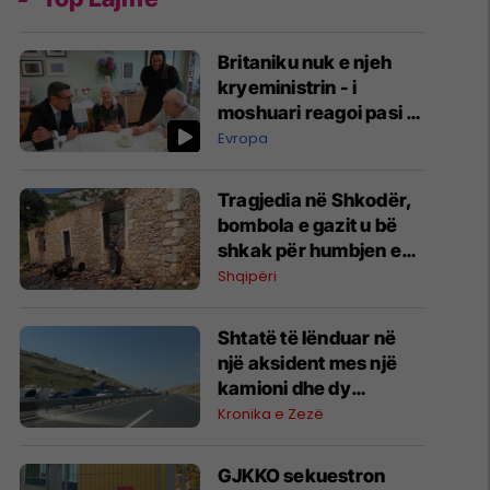
Britaniku nuk e njeh
kryeministrin - i
moshuari reagoi pasi iu
prezantua: “Sërish një
Evropa
tjetër? A ndërroheni
çdo pesë minuta atje?”
Tragjedia në Shkodër,
bombola e gazit u bë
shkak për humbjen e
jetës së nënës dhe dy
Shqipëri
fëmijëve
Shtatë të lënduar në
një aksident mes një
kamioni dhe dy
veturave në
Kronika e Zezë
autostradën “Ibrahim
Rugova”
GJKKO sekuestron