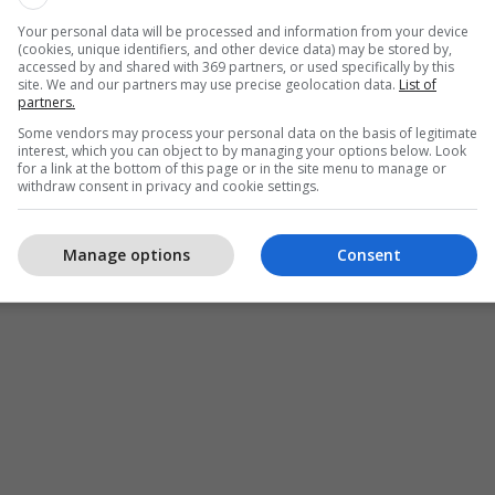
Your personal data will be processed and information from your device
(cookies, unique identifiers, and other device data) may be stored by,
accessed by and shared with 369 partners, or used specifically by this
site. We and our partners may use precise geolocation data.
List of
partners.
Some vendors may process your personal data on the basis of legitimate
interest, which you can object to by managing your options below. Look
for a link at the bottom of this page or in the site menu to manage or
withdraw consent in privacy and cookie settings.
Manage options
Consent