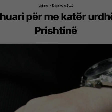
Lajme
>
Kronika e Zezë
shuari për me katër urdh
Prishtinë