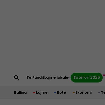
Të Fundit
Lajme lokale
Botërori 2026
Ballina
Lajme
Botë
Ekonomi
T