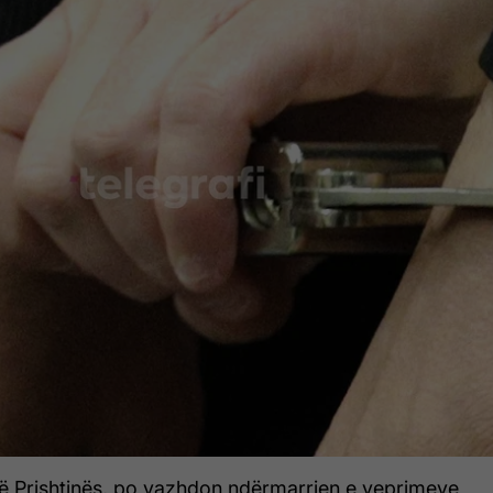
 të Prishtinës, po vazhdon ndërmarrjen e veprimeve