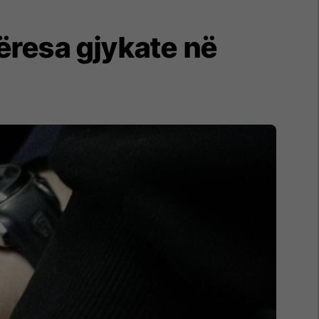
ëresa gjykate në