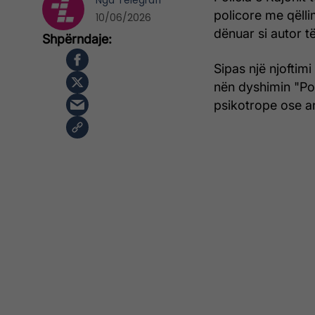
Nga
Telegrafi
policore me qëll
10/06/2026
dënuar si autor t
Sipas një njoftim
nën dyshimin "Po
psikotrope ose an