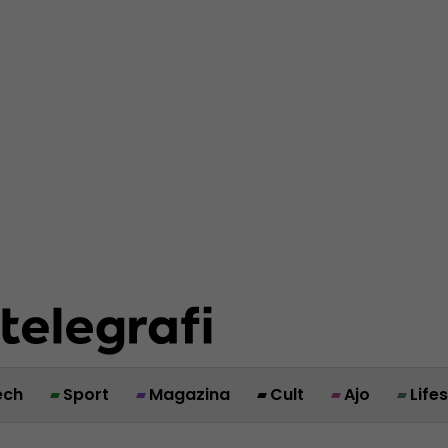
ech
Sport
Magazina
Cult
Ajo
Life