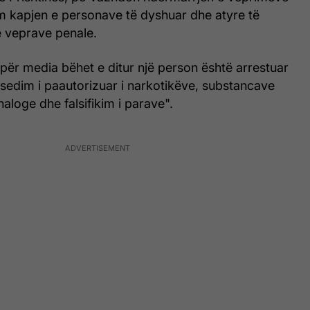
im kapjen e personave të dyshuar dhe atyre të
ë veprave penale.
i për media bëhet e ditur një person është arrestuar
sedim i paautorizuar i narkotikëve, substancave
aloge dhe falsifikim i parave".