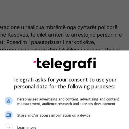
eracione u realizua mbrëmë nga zyrtarët policorë
shë Kosovës, të cilët arritën të arrestojnë personin e
t: Posedim i paautorizuar i narkotikëve,
trope ose analoge dhe falsifikim i parave", thuhet
m thuhet se i dyshuari me inicialet A.S, i cili
Telegrafi asks for your consent to use your
ve të gjykatës, është dërguar në vuajtje të
personal data for the following purposes:
i/
Personalised advertising and content, advertising and content
measurement, audience research and services development
Store and/or access information on a device
Learn more