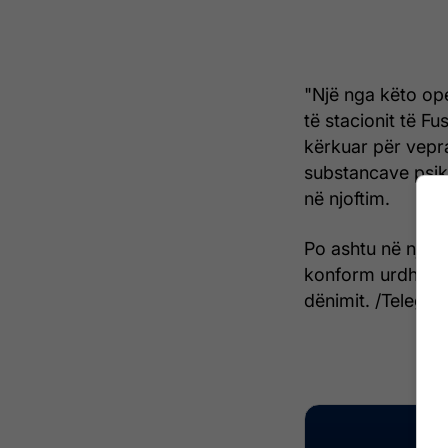
"Një nga këto op
të stacionit të Fu
kërkuar për vepra
substancave psiko
në njoftim.
Po ashtu në njofti
konform urdhëresa
dënimit. /Telegraf