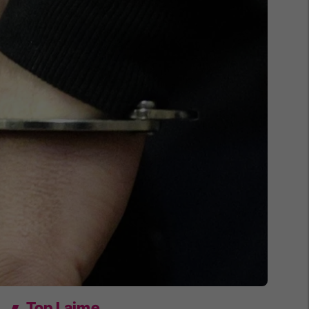
Top Lajme