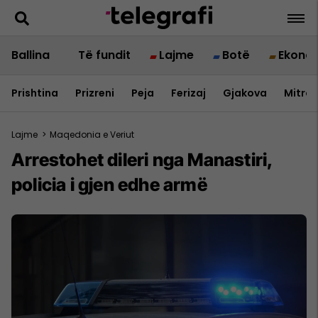
Ballina
Të fundit
Lajme
Botë
Ekono
Prishtina
Prizreni
Peja
Ferizaj
Gjakova
Mitrov
Lajme
>
Maqedonia e Veriut
Arrestohet dileri nga Manastiri,
policia i gjen edhe armë