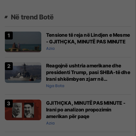
Në trend Botë
Tensione të reja në Lindjen e Mesme
- GJITHÇKA, MINUTË PAS MINUTE
Azia
Reagojnë ushtria amerikane dhe
presidenti Trump, pasi SHBA-të dhe
Irani shkëmbyen zjarr në
Ngushticën e Hormuzit
Nga Bota
GJITHÇKA, MINUTË PAS MINUTE -
Irani po analizon propozimin
amerikan për paqe
Azia