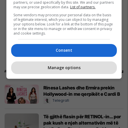
partners, or used specifically by this site. We and our partners
may use precise geolocation data.
List of partners.
Some vendors may process your personal data on the basis
of legitimate interest, which you can object to by managing
your options below. Look for a link at the bottom of this page
or in the site menu to manage or withdraw consent in privacy
and cookie settings.
Consent
Manage options
Promo
Reklamo këtu
Rinesa Lashes dhe Ermira prekin
Hollywood-in me qerpikët e Cardi B
Telegrafi
Të gjithë flasin për RETINOL-in… por
pak kush e njeh alternativën më të