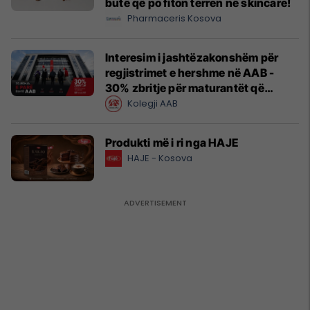
butë që po fiton terren në skincare!
Pharmaceris Kosova
Interesim i jashtëzakonshëm për
regjistrimet e hershme në AAB -
30% zbritje për maturantët që
regjistrohen tani
Kolegji AAB
Produkti më i ri nga HAJE
HAJE - Kosova