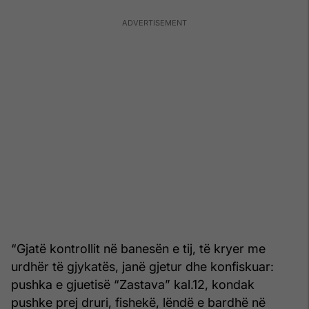
“Gjatë kontrollit në banesën e tij, të kryer me
urdhër të gjykatës, janë gjetur dhe konfiskuar:
pushka e gjuetisë “Zastava” kal.12, kondak
pushke prej druri, fishekë, lëndë e bardhë në