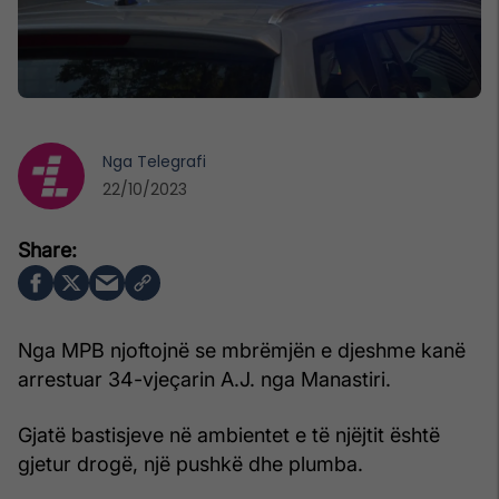
Nga
Telegrafi
22/10/2023
Nga MPB njoftojnë se mbrëmjën e djeshme kanë
arrestuar 34-vjeçarin A.J. nga Manastiri.
Gjatë bastisjeve në ambientet e të njëjtit është
gjetur drogë, një pushkë dhe plumba.