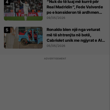
“Nuk do të luaj më kurrë për
Real Madridin”, Fede Valverde
po e konsideron të ardhmen
pas sherrit me Tchouamenin
09/05/2026
Ronaldo blen një nga veturat
më të shtrenjta në botë,
Cabriolet unik me ngjyrat e Al
Nassr
05/05/2026