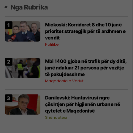
Nga Rubrika
Mickoski: Korridoret 8 dhe 10 janë
prioritet strategjik për të ardhmen e
vendit
Politikë
Mbi 1400 gjoba në trafik për dy ditë,
janë ndaluar 21 persona për vozitje
të pakujdesshme
Maqedonia e Veriut
Danilovski: Hantavirusi ngre
çështjen për higjienën urbane në
qytetet e Maqedonisë
Shëndetësi