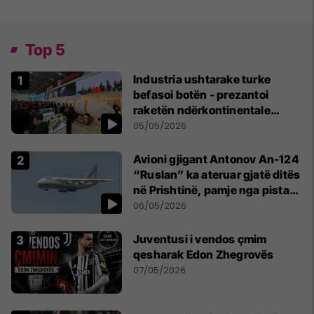
Top 5
Industria ushtarake turke
befasoi botën - prezantoi
raketën ndërkontinentale
vendase
05/05/2026
Avioni gjigant Antonov An-124
“Ruslan” ka ateruar gjatë ditës
në Prishtinë, pamje nga pista
publikohen edhe në rrjete
06/05/2026
sociale
Juventusi i vendos çmim
qesharak Edon Zhegrovës
07/05/2026