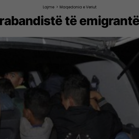
Lajme
>
Maqedonia e Veriut
rabandistë të emigrantëv