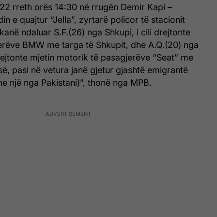
22 rreth orës 14:30 në rrugën Demir Kapi –
n e quajtur “Jella”, zyrtarë policor të stacionit
kanë ndaluar S.F.(26) nga Shkupi, i cili drejtonte
erëve BMW me targa të Shkupit, dhe A.Q.(20) nga
 drejtonte mjetin motorik të pasagjerëve “Seat” me
isë, pasi në vetura janë gjetur gjashtë emigrantë
he një nga Pakistani)”, thonë nga MPB.