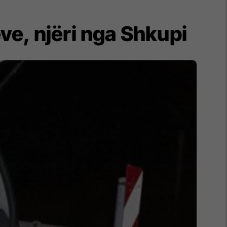
e, njëri nga Shkupi