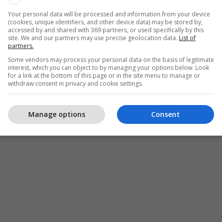
Your personal data will be processed and information from your device
(cookies, unique identifiers, and other device data) may be stored by,
accessed by and shared with 369 partners, or used specifically by this
site. We and our partners may use precise geolocation data.
List of
partners.
Some vendors may process your personal data on the basis of legitimate
interest, which you can object to by managing your options below. Look
for a link at the bottom of this page or in the site menu to manage or
withdraw consent in privacy and cookie settings.
Manage options
Consent