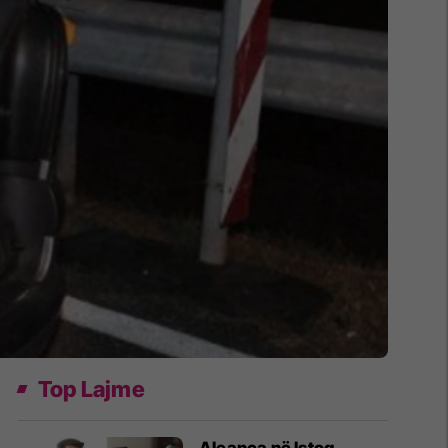
Top Lajme