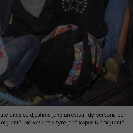
atë ditës së djeshme janë arrestuar dy persona për
igrantë. Në veturat e tyre janë kapur 6 emigrantë.