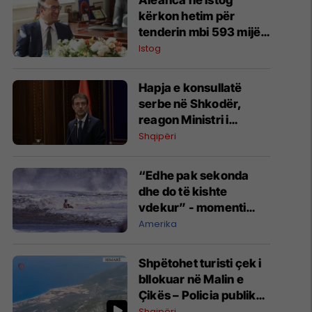
Aleanca në Istog
kërkon hetim për
tenderin mbi 593 mijë
euro në Vrellë,
Istog
përmend edhe
zhdukjen e një
Hapja e konsullatë
dokumenti
serbe në Shkodër,
reagon Ministri i
Jashtëm Ferit Hoxha
Shqipëri
“Edhe pak sekonda
dhe do të kishte
vdekur” - momenti
dramatik kur 10-
Amerika
vjeçari nxirret nga uji
në Kaliforni
Shpëtohet turisti çek i
bllokuar në Malin e
Çikës – Policia publikon
pamje nga operacioni
Shqipëri