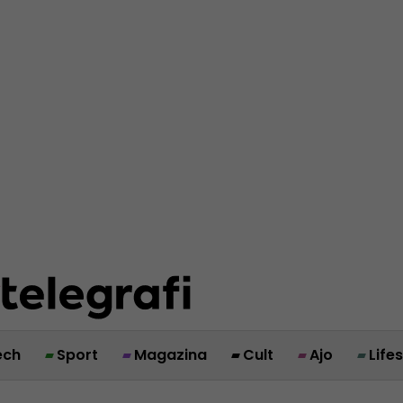
ech
Sport
Magazina
Cult
Ajo
Life