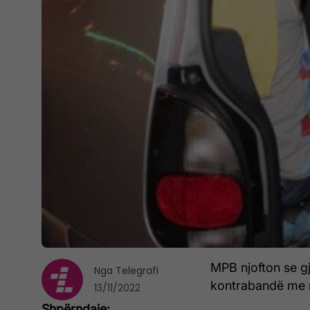
MPB njofton se gj
Nga
Telegrafi
kontrabandë me m
13/11/2022