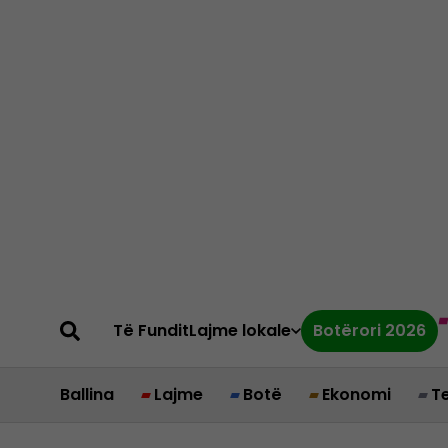
Të Fundit
Lajme lokale
Botërori 2026
Ballina
Lajme
Botë
Ekonomi
T