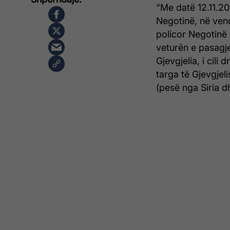
“Me datë 12.11.20
Negotinë, në vendi
policor Negotinë 
veturën e pasagj
Gjevgjelia, i cili
targa të Gjevgjel
(pesë nga Siria d