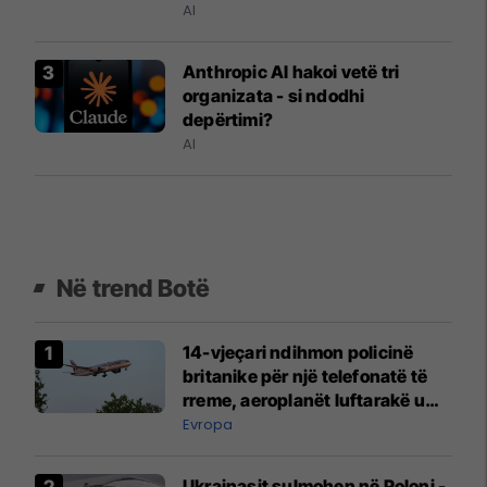
AI
Anthropic AI hakoi vetë tri
organizata - si ndodhi
depërtimi?
AI
Në trend Botë
14-vjeçari ndihmon policinë
britanike për një telefonatë të
rreme, aeroplanët luftarakë u
ngritën në ajër për të
Evropa
interceptuar fluturaken e Qatar
Airways që po shkonte drejt
Ukrainasit sulmohen në Poloni -