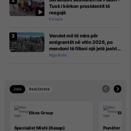
Mançesterit
Tusk i kërkon presidentit të
reagojë
Evropa
Vendet më të mira për
emigrantët në vitin 2026, po
mendoni të filloni një jetë jashtë
vendit?
Nga Bota
Jobs
Real Estate
Elkos Group
Elkos
Specialist Mishi (Kasap)
Punëtor në 