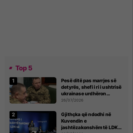
Top 5
Pesë ditë pas marrjes së
detyrës, shefi i ri i ushtrisë
ukrainase urdhëron
kontroll të madh
26/07/2026
Gjithçka që ndodhi në
Kuvendin e
jashtëzakonshëm të LDK-