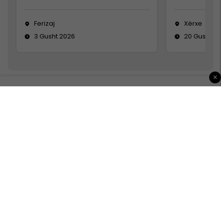
Ferizaj
Xërxe
3 Gusht 2026
20 Gusht 2
×