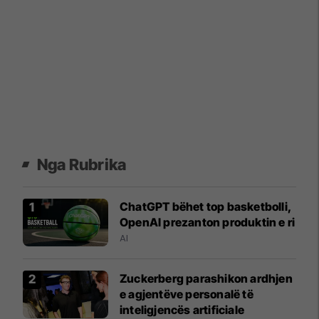
Nga Rubrika
ChatGPT bëhet top basketbolli,
OpenAI prezanton produktin e ri
AI
Zuckerberg parashikon ardhjen
e agjentëve personalë të
inteligjencës artificiale