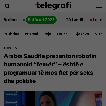
Ballina
Botërori 2026
Të fundit
Lajme
Prishtina
Prizreni
Peja
Ferizaj
Gjakova
Mitrov
Tech
>
AI
Arabia Saudite prezanton robotin
humanoid “femër” – është e
programuar të mos flet për seks
dhe politikë