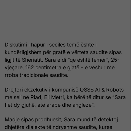
Diskutimi i hapur i secilës temë është i
kundërligjshëm për gratë e vërteta saudite sipas
ligjit të Sheriatit. Sara e di “që është femër”, 25-
vjeçare, 162 centimetra e gjatë – e veshur me
rroba tradicionale saudite.
Drejtori ekzekutiv i kompanisë QSSS AI & Robots
me seli në Riad, Eli Metri, ka bërë të ditur se “Sara
flet dy gjuhë, atë arabe dhe angleze”.
Madje sipas prodhuesit, Sara mund të detektoj
dhjetëra dialekte të ndryshme saudite, kurse