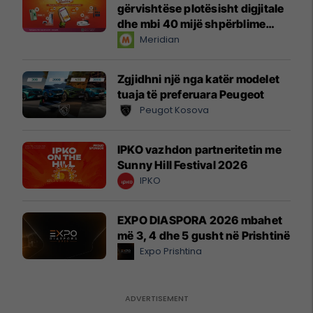
gërvishtëse plotësisht digjitale
dhe mbi 40 mijë shpërblime
instant!
Meridian
Zgjidhni një nga katër modelet
tuaja të preferuara Peugeot
Peugot Kosova
IPKO vazhdon partneritetin me
Sunny Hill Festival 2026
IPKO
EXPO DIASPORA 2026 mbahet
më 3, 4 dhe 5 gusht në Prishtinë
Expo Prishtina