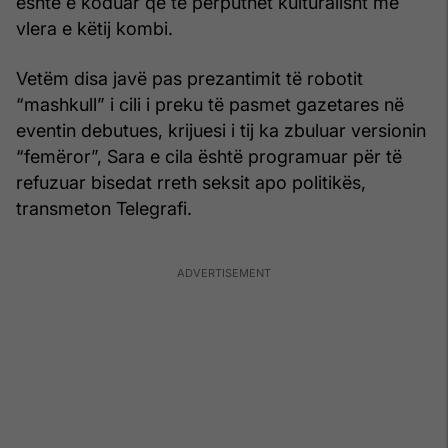
është e koduar që të përputhet kulturalisht me
vlera e këtij kombi.
Vetëm disa javë pas prezantimit të robotit
“mashkull” i cili i preku të pasmet gazetares në
eventin debutues, krijuesi i tij ka zbuluar versionin
“femëror”, Sara e cila është programuar për të
refuzuar bisedat rreth seksit apo politikës,
transmeton Telegrafi.