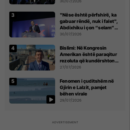
së
30/07/2026
"Nëse është përfshirë, ka
gabuar rëndë, nuk i falet",
Abdixhiku i çon “selam”
Përparim Ramës
30/07/2026
Bislimi: Në Kongresin
Amerikan është paraqitur
rezoluta që kundërshton
mbajtjen e Asamblesë
27/07/2026
Parlamentare të OSBE-së
në Beograd
Fenomen i çuditshëm në
Gjirin e Lalzit, pamjet
bëhen virale
29/07/2026