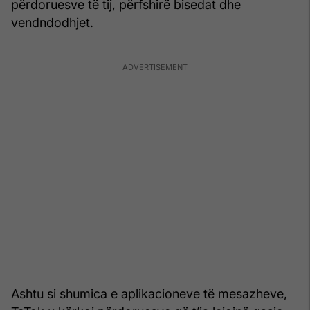
përdoruesve të tij, përfshirë bisedat dhe
vendndodhjet.
Ashtu si shumica e aplikacioneve të mesazheve,