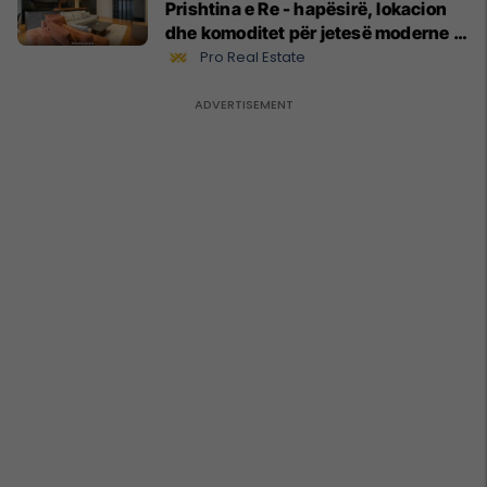
Prishtina e Re - hapësirë, lokacion
dhe komoditet për jetesë moderne
#13551
Pro Real Estate