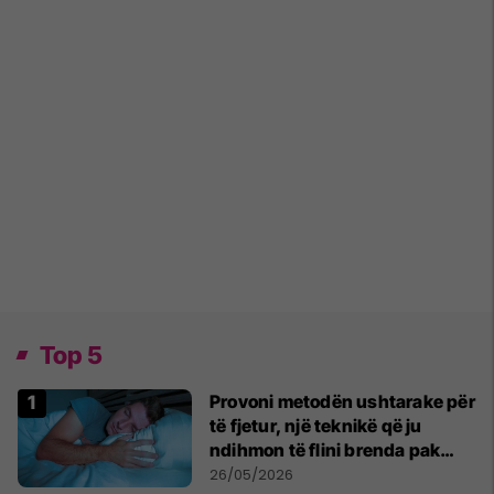
Top 5
Provoni metodën ushtarake për
të fjetur, një teknikë që ju
ndihmon të flini brenda pak
minutash
26/05/2026