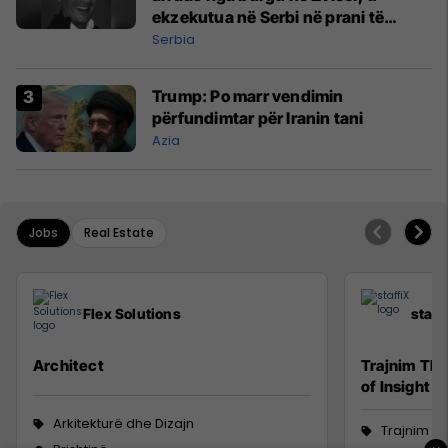
ekzekutua në Serbi në prani të
shefit të policisë
Serbia
Trump: Po marr vendimin
përfundimtar për Iranin tani
Azia
Jobs
Real Estate
Flex Solutions
staff
Architect
Trajnim The
of Insight
Arkitekturë dhe Dizajn
Trajnim d