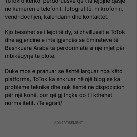
ToTok u kërkoi përdoruesve që t’ia lejojnë qasje
në kamerën e telefonit, fotografitë, mikrofonin,
vendndodhjen, kalendarin dhe kontaktet.
Kjo besohet se i lejoi të dy, si zhvilluesit e ToTok
dhe agjencinë e inteligjencës së Emirateve të
Bashkuara Arabe ta përdorin atë si një mjet për
mbikëqyrje të plotë.
Duke mos e pranuar se është larguar nga këto
platforma, ToTok ka shkruar në një blog se ka
probleme teknike dhe nuk është në dispozicion
për një kohë, por që gjithçka do t’i kthehet
normalitetit. /Telegrafi/