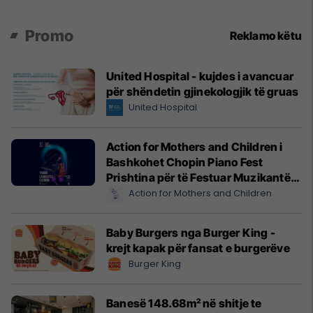
Promo
Reklamo këtu
United Hospital - kujdes i avancuar
për shëndetin gjinekologjik të gruas
United Hospital
Action for Mothers and Children i
Bashkohet Chopin Piano Fest
Prishtina për të Festuar Muzikantët
e Rinj më 3 qershor
Action for Mothers and Children
Baby Burgers nga Burger King -
krejt kapak për fansat e burgerëve
Burger King
Banesë 148.68m² në shitje te