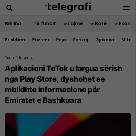
Ballina
Të fundit
Lajme
Botë
Ekono
Prishtina
Prizreni
Peja
Ferizaj
Gjakova
Mitrov
Tech
>
Internet
Aplikacioni ToTok u largua sërish
nga Play Store, dyshohet se
mblidhte informacione për
Emiratet e Bashkuara