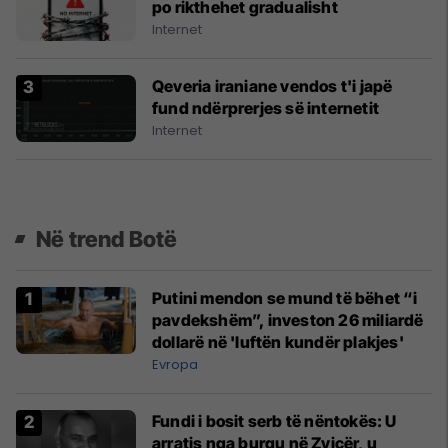
po rikthehet gradualisht
Internet
Qeveria iraniane vendos t'i japë
fund ndërprerjes së internetit
Internet
Në trend Botë
Putini mendon se mund të bëhet “i
pavdekshëm”, investon 26 miliardë
dollarë në 'luftën kundër plakjes'
Evropa
Fundi i bosit serb të nëntokës: U
arratis nga burgu në Zvicër, u