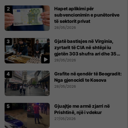
Hapet aplikimi për
subvencionimin e punëtorëve
të sektorit privat
28/05/2026
Gjatë bastisjes në Virginia,
zyrtarit të CIA në shtëpi iu
gjetën 303 shufra ari dhe 35
orë luksoze Rolex
28/05/2026
Grafite në qendër të Beogradit:
Nga gjenocidi te Kosova
28/05/2026
Gjuajtje me armë zjarri në
Prishtinë, një i vdekur
27/05/2026