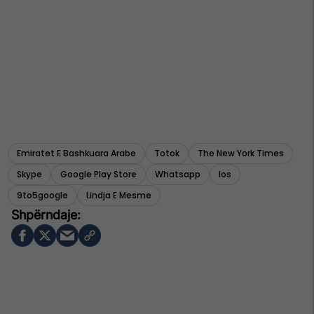
Emiratet E Bashkuara Arabe
Totok
The New York Times
Skype
Google Play Store
Whatsapp
Ios
9to5google
Lindja E Mesme