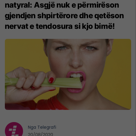
natyral: Asgjë nuk e përmirëson
gjendjen shpirtërore dhe qetëson
nervat e tendosura si kjo bimë!
Nga
Telegrafi
20/08/2020