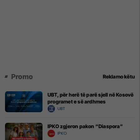
Promo
Reklamo këtu
UBT, për herë të parë sjell në Kosovë
programet e së ardhmes
UBT
IPKO zgjeron pakon “Diaspora”
IPKO