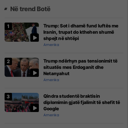
Në trend Botë
Trump: Sot i dhamë fund luftës me
Iranin, trupat do kthehen shumë
shpejt në shtëpi
Amerika
Trump ndërhyn pas tensionimit të
situatës mes Erdoganit dhe
Netanyahut
Amerika
Qindra studentë braktisin
diplomimin gjatë fjalimit të shefit të
Google
Amerika