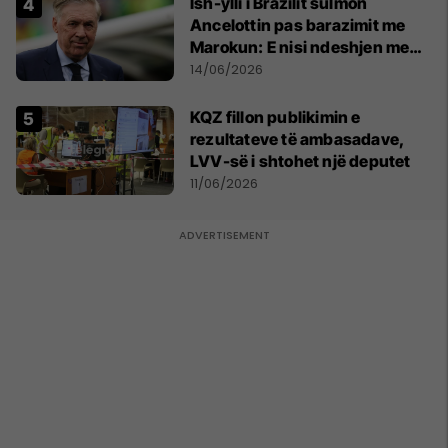
Ish-ylli i Brazilit sulmon
Ancelottin pas barazimit me
Marokun: E nisi ndeshjen me
formacionin e gabuar
14/06/2026
KQZ fillon publikimin e
rezultateve të ambasadave,
LVV-së i shtohet një deputet
11/06/2026