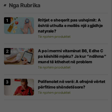
Nga Rubrika
Rritjet e sheqerit pas ushqimit: A
është uthulla e mollës një zgjidhje
natyrale?
Të njohim produktet
A po i merrni vitaminat B6, E dhe C
pa këshillë mjeku? Ja kur “ndihma”
mund të kthehet në problem
Të njohim produktet
Polifenolet në verë: A ofrojnë vërtet
përfitime shëndetësore?
Të njohim produktet