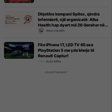
Dhjetëra kompani Spitex, qindra
infermierë, një organizatë: Alba
Health hap dyert më 26 Qershor në
Cyrih
Alba Health
Fito iPhone 17, LED TV 65 ose
PlayStation 5 me çdo blerje të
Renault Captur!
Auto Mita