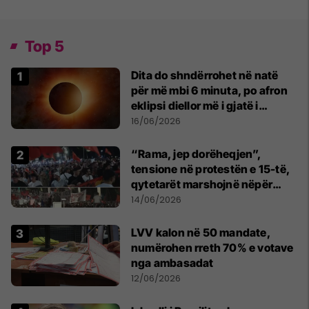
Top 5
Dita do shndërrohet në natë
për më mbi 6 minuta, po afron
eklipsi diellor më i gjatë i
shekullit të 21-të
16/06/2026
“Rama, jep dorëheqjen”,
tensione në protestën e 15-të,
qytetarët marshojnë nëpër
kryeqytet
14/06/2026
LVV kalon në 50 mandate,
numërohen rreth 70% e votave
nga ambasadat
12/06/2026