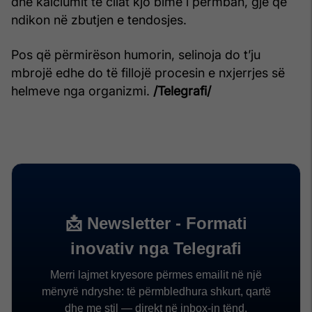
dhe kalciumit të cilat kjo bimë i përmban, gjë që
ndikon në zbutjen e tendosjes.
Pos që përmirëson humorin, selinoja do t’ju
mbrojë edhe do të fillojë procesin e nxjerrjes së
helmeve nga organizmi.
/Telegrafi/