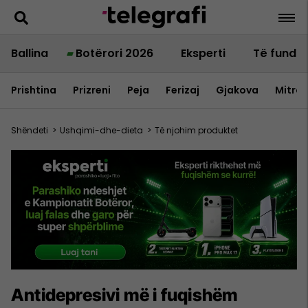
Ballina
Botërori 2026
Eksperti
Të fundit
Prishtina
Prizreni
Peja
Ferizaj
Gjakova
Mitrov
Shëndeti
>
Ushqimi-dhe-dieta
>
Të njohim produktet
Antidepresivi më i fuqishëm