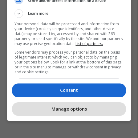
Store and/or access information on a device
Learn more
Your personal data will be processed and information from
your device (cookies, unique identifiers, and other device
data) may be stored by, accessed by and shared with 369
partners, or used specifically by this site. We and our partners
Qmbn
Televizioni Telma
may use precise geolocation data.
List of partners.
Qeveria E Republikës Së Maqedonisë
Some vendors may process your personal data on the basis
of legitimate interest, which you can object to by managing
your options below. Look for a link at the bottom of this page
or in the site menu to manage or withdraw consent in privacy
and cookie settings.
Consent
Manage options