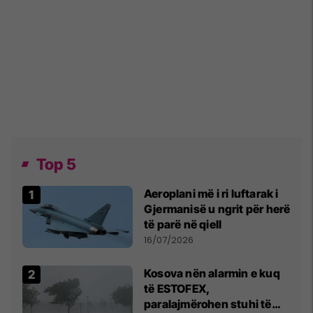
Top 5
Aeroplani më i ri luftarak i
Gjermanisë u ngrit për herë
të parë në qiell
16/07/2026
Kosova nën alarmin e kuq
të ESTOFEX,
paralajmërohen stuhi të