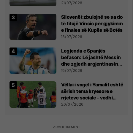
fuqishme me breshër dhe
21/07/2026
erëra të forta
Sllovenët zbulojnë se sa do
të fitojë Vincic për gjykimin
e finales së Kupës së Botës
18/07/2026
Legjenda e Spanjës
befason: Lë jashtë Messin
dhe zgjedh argjentinasin
më të mirë në botë
15/07/2026
Vëllai i vogël i Yamalit është
sërish tema kryesore e
rrjeteve sociale - vodhi
vëmendjen pas finales së
20/07/2026
Kupës së Botës