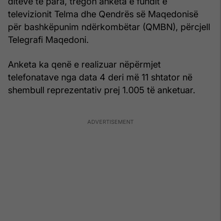
ditëve të para, tregon anketa e fundit e
televizionit Telma dhe Qendrës së Maqedonisë
për bashkëpunim ndërkombëtar (QMBN), përcjell
Telegrafi Maqedoni.
Anketa ka qenë e realizuar nëpërmjet
telefonatave nga data 4 deri më 11 shtator në
shembull reprezentativ prej 1.005 të anketuar.