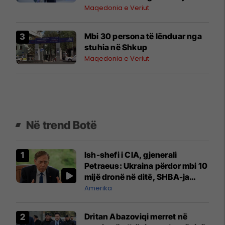
shofer ambulance
Maqedonia e Veriut
Mbi 30 persona të lënduar nga
stuhia në Shkup
Maqedonia e Veriut
Në trend Botë
Ish-shefi i CIA, gjenerali
Petraeus: Ukraina përdor mbi 10
mijë dronë në ditë, SHBA-ja
mbetet shumë prapa në
Amerika
prodhim
Dritan Abazoviqi merret në