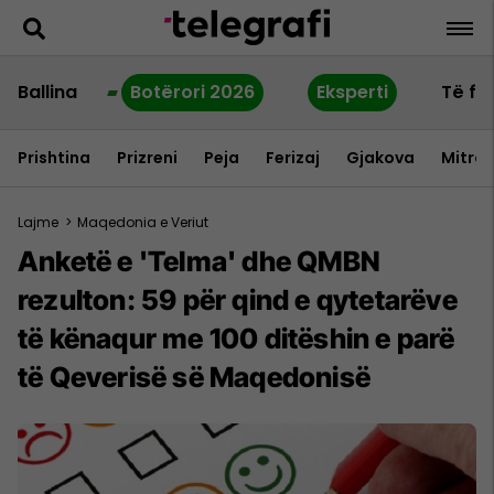
Ballina
Botërori 2026
Eksperti
Të fu
Prishtina
Prizreni
Peja
Ferizaj
Gjakova
Mitrov
Lajme
>
Maqedonia e Veriut
Anketë e 'Telma' dhe QMBN
rezulton: 59 për qind e qytetarëve
të kënaqur me 100 ditëshin e parë
të Qeverisë së Maqedonisë