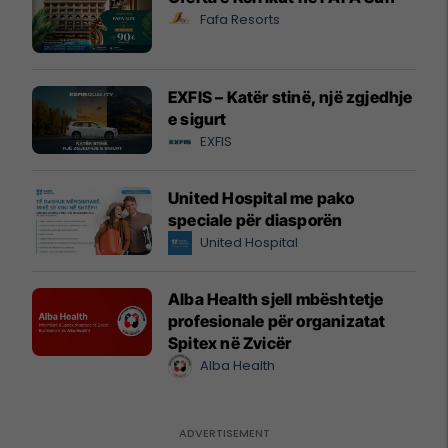
Fafa Resorts
EXFIS – Katër stinë, një zgjedhje
e sigurt
EXFIS
United Hospital me pako
speciale për diasporën
United Hospital
Alba Health sjell mbështetje
profesionale për organizatat
Spitex në Zvicër
Alba Health