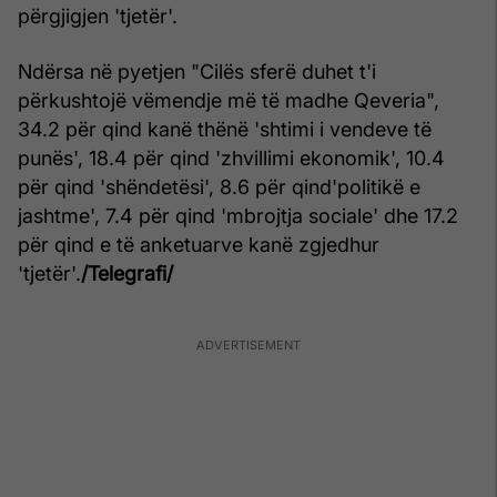
përgjigjen 'tjetër'.
Ndërsa në pyetjen "Cilës sferë duhet t'i
përkushtojë vëmendje më të madhe Qeveria",
34.2 për qind kanë thënë 'shtimi i vendeve të
punës', 18.4 për qind 'zhvillimi ekonomik', 10.4
për qind 'shëndetësi', 8.6 për qind'politikë e
jashtme', 7.4 për qind 'mbrojtja sociale' dhe 17.2
për qind e të anketuarve kanë zgjedhur
'tjetër'.
/Telegrafi/