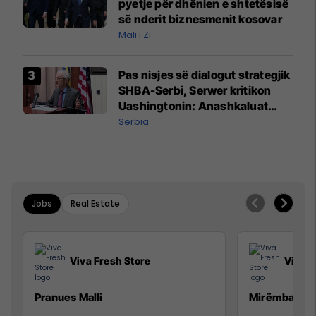
pyetje për dhënien e shtetësisë
së nderit biznesmenit kosovar
Mali i Zi
Pas nisjes së dialogut strategjik
SHBA-Serbi, Serwer kritikon
Uashingtonin: Anashkaluat
Banjskën, sulmin ndaj KFOR-it
Serbia
dhe rrëmbimin e Policëve të
Kosovës
Jobs
Real Estate
Viva Fresh Store
Viva F
Pranues Malli
Mirëmbajtës