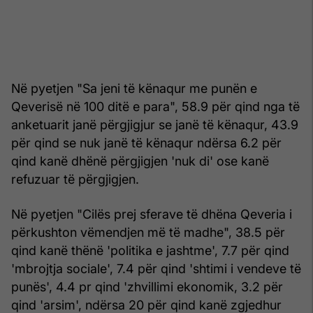
Në pyetjen "Sa jeni të kënaqur me punën e
Qeverisë në 100 ditë e para", 58.9 për qind nga të
anketuarit janë përgjigjur se janë të kënaqur, 43.9
për qind se nuk janë të kënaqur ndërsa 6.2 për
qind kanë dhënë përgjigjen 'nuk di' ose kanë
refuzuar të përgjigjen.
Në pyetjen "Cilës prej sferave të dhëna Qeveria i
përkushton vëmendjen më të madhe", 38.5 për
qind kanë thënë 'politika e jashtme', 7.7 për qind
'mbrojtja sociale', 7.4 për qind 'shtimi i vendeve të
punës', 4.4 pr qind 'zhvillimi ekonomik, 3.2 për
qind 'arsim', ndërsa 20 për qind kanë zgjedhur