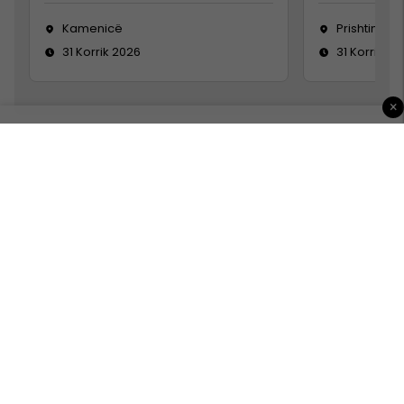
Kamenicë
Prishtinë
31 Korrik 2026
31 Korrik 20
×