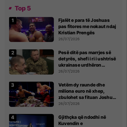
Top 5
Fjalët e para të Joshuas
pas fitores me nokaut ndaj
Kristian Prengës
26/07/2026
Pesë ditë pas marrjes së
detyrës, shefi i ri i ushtrisë
ukrainase urdhëron
kontroll të madh
26/07/2026
Vetëm dy raunde dhe
miliona euro në xhep,
zbulohet sa fituan Joshua
e Prenga
26/07/2026
Gjithçka që ndodhi në
Kuvendin e