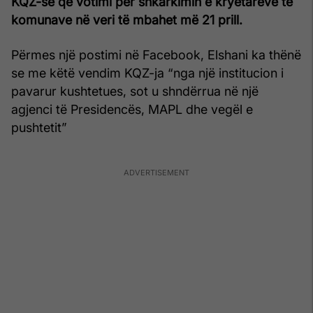
KQZ-së që votimi për shkarkimin e kryetarëve të
komunave në veri të mbahet më 21 prill.
Përmes një postimi në Facebook, Elshani ka thënë
se me këtë vendim KQZ-ja “nga një institucion i
pavarur kushtetues, sot u shndërrua në një
agjenci të Presidencës, MAPL dhe vegël e
pushtetit”