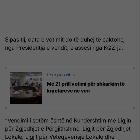
Sipas tij, data e votimit do të duhej të caktohej
nga Presidentja e vendit, e assesi nga KQZ-ja.
Më 21 prill votimi për shkarkim të
kryetarëve në veri
“Vendimi i sotëm është në Kundërshtim me Ligjin
për Zgjedhjet e Përgjithshme, Ligjit për Zgjedhjet
Lokale, Ligjit për Vetëqeverisje Lokale dhe