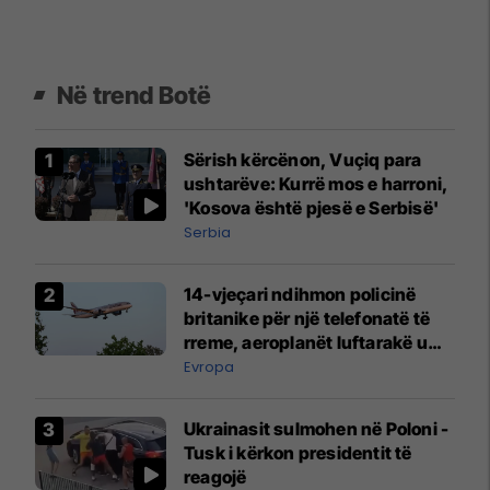
Në trend Botë
Sërish kërcënon, Vuçiq para
ushtarëve: Kurrë mos e harroni,
'Kosova është pjesë e Serbisë'
Serbia
14-vjeçari ndihmon policinë
britanike për një telefonatë të
rreme, aeroplanët luftarakë u
ngritën në ajër për të
Evropa
interceptuar fluturaken e Qatar
Airways që po shkonte drejt
Ukrainasit sulmohen në Poloni -
Mançesterit
Tusk i kërkon presidentit të
reagojë