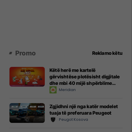
Promo
Reklamo këtu
Këtë herë me kartelë
gërvishtëse plotësisht digjitale
dhe mbi 40 mijë shpërblime
instant!
Meridian
Zgjidhni një nga katër modelet
tuaja të preferuara Peugeot
Peugot Kosova