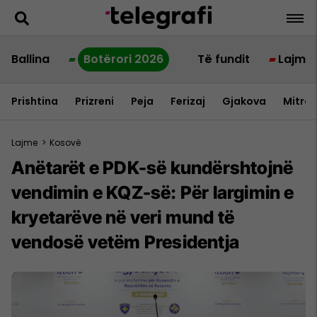
Ballina
Botërori 2026
Të fundit
Lajme
Prishtina
Prizreni
Peja
Ferizaj
Gjakova
Mitrov
Lajme
>
Kosovë
Anëtarët e PDK-së kundërshtojnë
vendimin e KQZ-së: Për largimin e
kryetarëve në veri mund të
vendosë vetëm Presidentja