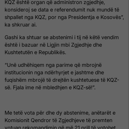
KQZ është organ që administron zgjedhje,
konsideroj se data e referendumit nuk mundë të
shpallet nga KQZ, por nga Presidentja e Kosovës”,
ka shkruar ai.
Gashi ka shtuar se abstenimi i tij në këtë vendim
është i bazuar në Ligjin mbi Zgjedhje dhe
Kushtetutën e Republikës.
“Unë udhëhiqem nga parime që mbrojnë
institucionin nga ndërhyrjet e jashtme dhe
fuqishëm mbrojë të drejtën kushtetuese të KQZ-
së. Fjala ime në mbledhjen e KQZ-së!”.
Me tetë vota për dhe dy abstenime, anëtarët e
Komisionit Qendror të Zgjedhjeve të premten
votuan rekomandimin që më 21 prill të votohet