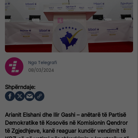
Nga
Telegrafi
08/03/2024
Arianit Elshani dhe Ilir Gashi – anëtarë të Partisë
Demokratike të Kosovës në Komisionin Qendror
të Zgjedhjeve, kanë reaguar kundër vendimit të