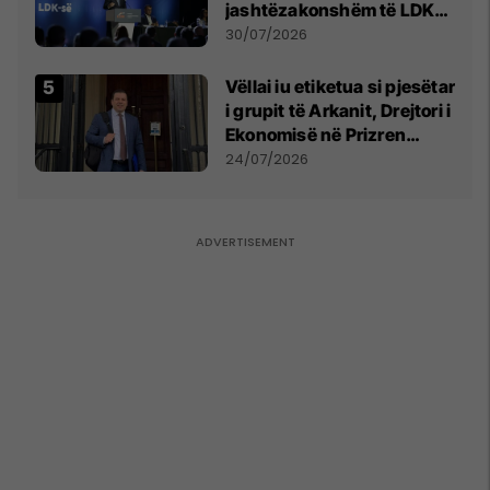
jashtëzakonshëm të LDK-
së
30/07/2026
Vëllai iu etiketua si pjesëtar
i grupit të Arkanit, Drejtori i
Ekonomisë në Prizren
mohon pretendimet
24/07/2026