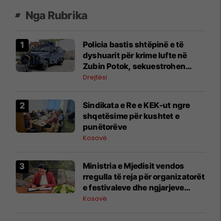
Nga Rubrika
Policia bastis shtëpinë e të
dyshuarit për krime lufte në
Zubin Potok, sekuestrohen
prova
Drejtësi
Sindikata e Re e KEK-ut ngre
shqetësime për kushtet e
punëtorëve
Kosovë
Ministria e Mjedisit vendos
rregulla të reja për organizatorët
e festivaleve dhe ngjarjeve
publike
Kosovë