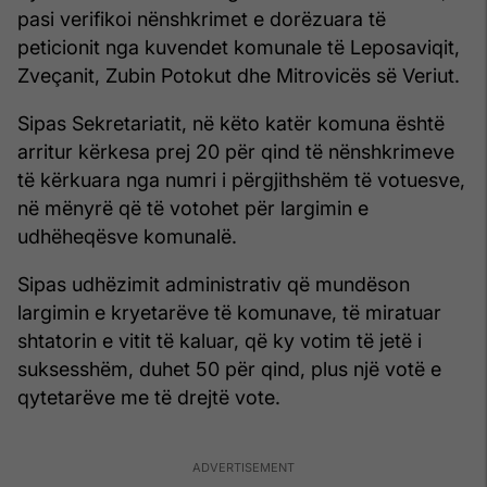
pasi verifikoi nënshkrimet e dorëzuara të
peticionit nga kuvendet komunale të Leposaviqit,
Zveçanit, Zubin Potokut dhe Mitrovicës së Veriut.
Sipas Sekretariatit, në këto katër komuna është
arritur kërkesa prej 20 për qind të nënshkrimeve
të kërkuara nga numri i përgjithshëm të votuesve,
në mënyrë që të votohet për largimin e
udhëheqësve komunalë.
Sipas udhëzimit administrativ që mundëson
largimin e kryetarëve të komunave, të miratuar
shtatorin e vitit të kaluar, që ky votim të jetë i
suksesshëm, duhet 50 për qind, plus një votë e
qytetarëve me të drejtë vote.