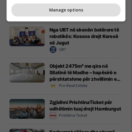
Manage options
Promo
Reklamo këtu
Nga UBT në skenën botërore të
robotikës: Kosova drejt Koresë
së Jugut
UBT
Objekt 2475m² me qira në
Sllatinë të Madhe – hapësirë e
përshtatshme për zhvillimin e
biznesit #16068
Pro Real Estate
Zgjidhni PrishtinaTicket për
udhëtimin tuaj drejt Hamburgut
Prishtina Ticket
Karburant cilësor dhe shumë