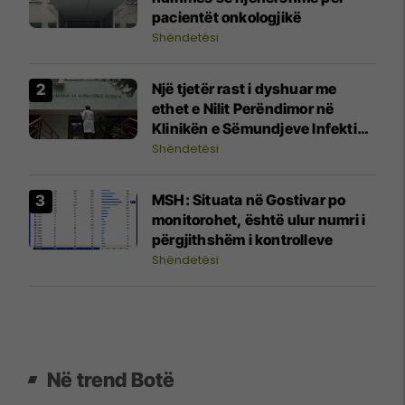
pacientët onkologjikë
Shëndetësi
Një tjetër rast i dyshuar me
ethet e Nilit Perëndimor në
Klinikën e Sëmundjeve Infektive
në Shkup
Shëndetësi
MSH: Situata në Gostivar po
monitorohet, është ulur numri i
përgjithshëm i kontrolleve
Shëndetësi
Në trend Botë