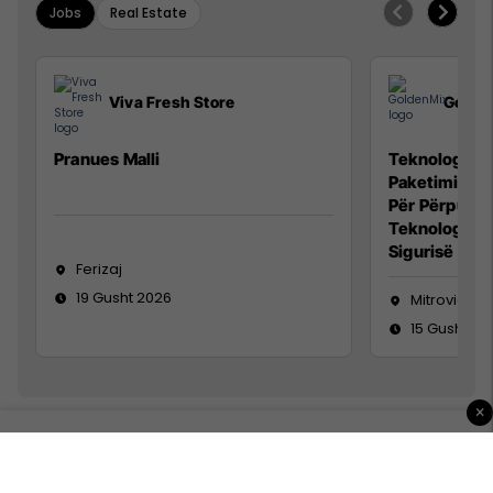
Jobs
Real Estate
Viva Fresh Store
Golde
Pranues Malli
Teknolog/e p
Paketimin e 
Për Përpunim
Teknolog/e 
Sigurisë së 
Ferizaj
19 Gusht 2026
Mitrovicë
15 Gusht 20
×