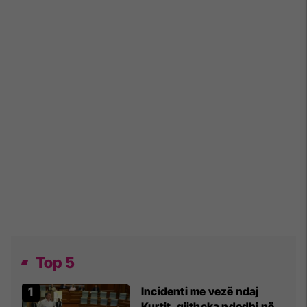
Top 5
Incidenti me vezë ndaj
Kurtit, gjithçka ndodhi në