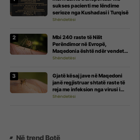
sukses pacienti me lëndime
serioze nga Kushadasi i Turqisë
Shëndetësi
Mbi 240 raste të Nilit
Perëndimor në Evropë,
Maqedonia është ndër vendet
me më shumë raste
Shëndetësi
Gjatë kësaj jave në Maqedoni
janë regjistruar shtatë raste të
reja me infeksion nga virusi i
Nilit Perëndimor
Shëndetësi
Në trend Botë