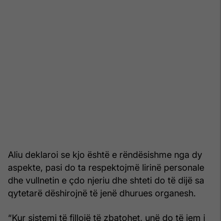
Aliu deklaroi se kjo është e rëndësishme nga dy
aspekte, pasi do ta respektojmë lirinë personale
dhe vullnetin e çdo njeriu dhe shteti do të dijë sa
qytetarë dëshirojnë të jenë dhurues organesh.
“Kur sistemi të fillojë të zbatohet, unë do të jem i