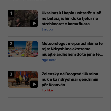
Ukrainasit i kapin ushtarët rusë
në befasi, ishin duke fjetur në
strehimoret e kamufluara
Evropa
Meteorologët me parashikime të
reja: Ndryshime ekstreme,
muajt e ardhshëm do të jenë të
pazakontë
Nga Bota
Zelensky në Beograd: Ukraina
nuk e ka ndryshuar qëndrimin
për Kosovën
Politikë