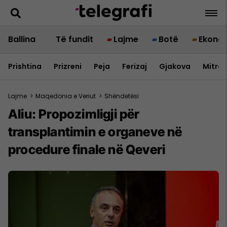
Ballina
Të fundit
Lajme
Botë
Ekono
Prishtina
Prizreni
Peja
Ferizaj
Gjakova
Mitrov
Lajme
>
Maqedonia e Veriut
>
Shëndetësi
Aliu: Propozimligji për
transplantimin e organeve në
procedure finale në Qeveri