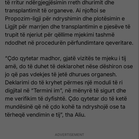
të rritur ndërgjegjësimin rreth dhurimit dhe
transplantimit të organeve. Ai njoftoi se
Propozim-ligji për ndryshimin dhe plotësimin e
Ligjit për marrjen dhe transplantimin e pjesëve të
trupit të njeriut për qëllime mjekimi tashmë
ndodhet në procedurën përfundimtare qeveritare.
“Çdo qytetar madhor, gjatë vizitës te mjeku i tij
amë, do të duhet të deklarohet nëse dëshiron ose
jo që pas vdekjes të jetë dhurues organesh.
Deklarimi do të kryhet përmes një moduli të ri
digjital në “Termini im”, në mënyrë të sigurt dhe
me verifikim të dyfishtë. Çdo qytetar do të ketë
mundësinë që në çdo kohë ta ndryshojë ose ta
tërheqë vendimin e tij”, tha Aliu.