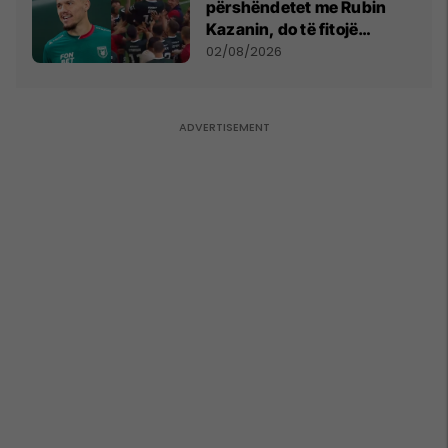
përshëndetet me Rubin
Kazanin, do të fitojë
miliona te Spartak Moska
02/08/2026