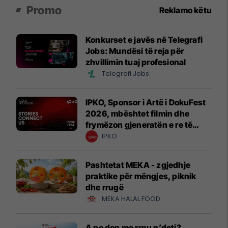
Promo
Reklamo këtu
Konkurset e javës në Telegrafi
Jobs: Mundësi të reja për
zhvillimin tuaj profesional
Telegrafi Jobs
IPKO, Sponsor i Artë i DokuFest
2026, mbështet filmin dhe
frymëzon gjeneratën e re të
krijuesve
IPKO
Pashtetat MEKA - zgjedhje
praktike për mëngjes, piknik
dhe rrugë
MEKA HALAL FOOD
A po don me rrnu n’deti?