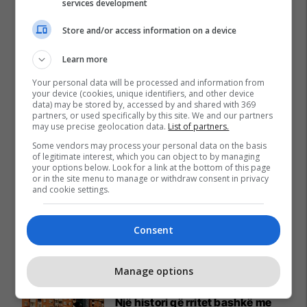
services development
Store and/or access information on a device
Learn more
Your personal data will be processed and information from
your device (cookies, unique identifiers, and other device
data) may be stored by, accessed by and shared with 369
partners, or used specifically by this site. We and our partners
may use precise geolocation data.
List of partners.
Some vendors may process your personal data on the basis
of legitimate interest, which you can object to by managing
your options below. Look for a link at the bottom of this page
or in the site menu to manage or withdraw consent in privacy
and cookie settings.
Consent
Promo
Reklamo këtu
Manage options
"A po takohemi? Veni dihet" –
Një histori që rritet bashkë me