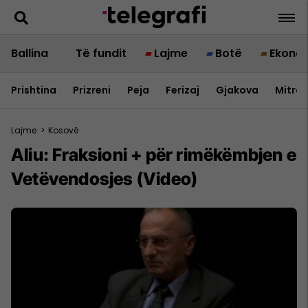
Ballina
Të fundit
Lajme
Botë
Ekono
Prishtina
Prizreni
Peja
Ferizaj
Gjakova
Mitrov
Lajme
>
Kosovë
Aliu: Fraksioni + për rimëkëmbjen e
Vetëvendosjes (Video)