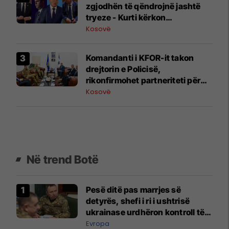
zgjodhën të qëndrojnë jashtë
tryeze - Kurti kërkon
marrëveshje para 6 gushtit
Kosovë
Komandanti i KFOR-it takon
drejtorin e Policisë,
rikonfirmohet partneriteti për
Kosovën
Kosovë
Në trend Botë
Pesë ditë pas marrjes së
detyrës, shefi i ri i ushtrisë
ukrainase urdhëron kontroll të
madh
Evropa