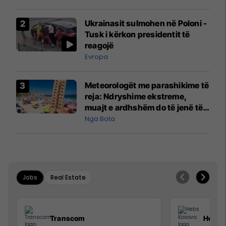
Ukrainasit sulmohen në Poloni -
Tusk i kërkon presidentit të
reagojë
Evropa
Meteorologët me parashikime të
reja: Ndryshime ekstreme,
muajt e ardhshëm do të jenë të
pazakontë
Nga Bota
Jobs
Real Estate
Transcom
Hebs 