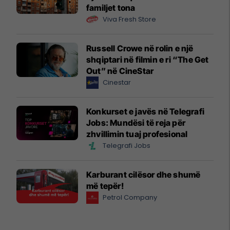
familjet tona
Viva Fresh Store
Russell Crowe në rolin e një
shqiptari në filmin e ri “The Get
Out” në CineStar
Cinestar
Konkurset e javës në Telegrafi
Jobs: Mundësi të reja për
zhvillimin tuaj profesional
Telegrafi Jobs
Karburant cilësor dhe shumë
më tepër!
Petrol Company