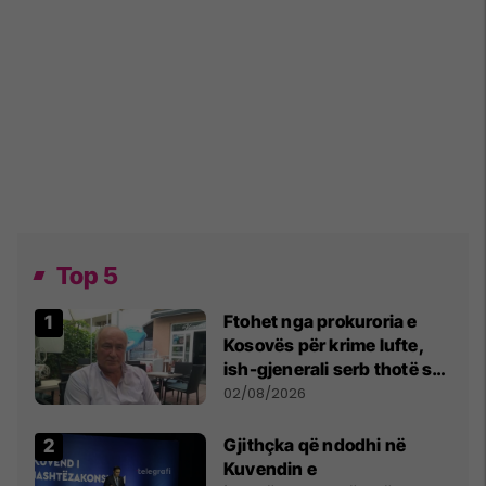
Top 5
Ftohet nga prokuroria e
Kosovës për krime lufte,
ish-gjenerali serb thotë se
dikush e tradhtoi në
02/08/2026
Beograd
Gjithçka që ndodhi në
Kuvendin e