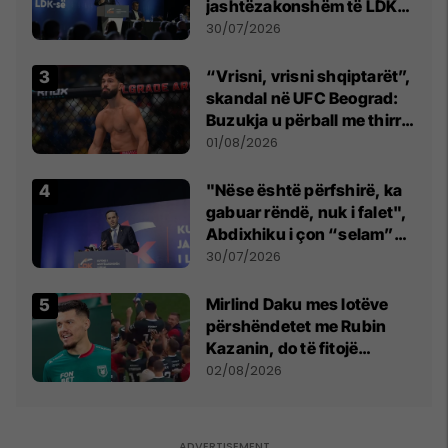
jashtëzakonshëm të LDK-
së
30/07/2026
“Vrisni, vrisni shqiptarët”,
skandal në UFC Beograd:
Buzukja u përball me thirrje
anti-shqiptare nga
01/08/2026
tribunat
"Nëse është përfshirë, ka
gabuar rëndë, nuk i falet",
Abdixhiku i çon “selam”
Përparim Ramës
30/07/2026
Mirlind Daku mes lotëve
përshëndetet me Rubin
Kazanin, do të fitojë
miliona te Spartak Moska
02/08/2026