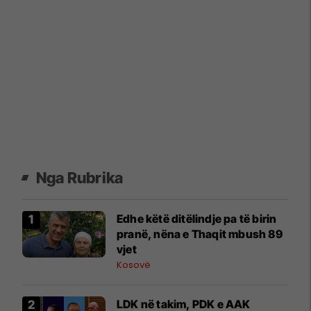
Nga Rubrika
Edhe këtë ditëlindje pa të birin
pranë, nëna e Thaqit mbush 89
vjet
Kosovë
LDK në takim, PDK e AAK