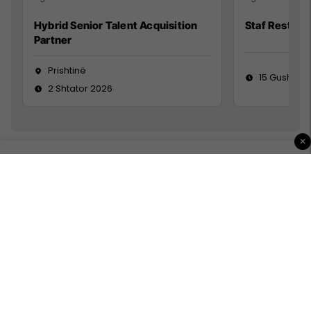
Hybrid Senior Talent Acquisition
Staf Restora
Partner
Prishtinë
15 Gusht 20
2 Shtator 2026
×