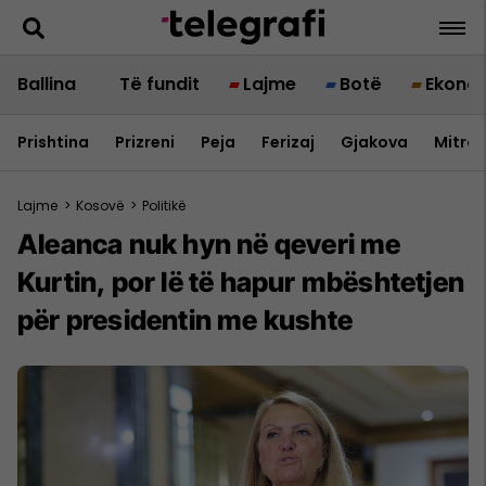
Ballina
Të fundit
Lajme
Botë
Ekono
Prishtina
Prizreni
Peja
Ferizaj
Gjakova
Mitrov
Lajme
>
Kosovë
>
Politikë
​Aleanca nuk hyn në qeveri me
Kurtin, por lë të hapur mbështetjen
për presidentin me kushte