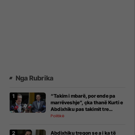
Nga Rubrika
“Takim i mbarë, por ende pa
marrëveshje”, çka thanë Kurti e
Abdixhiku pas takimit tre
orësh?
Politikë
Abdixhiku tregon se a i ka të