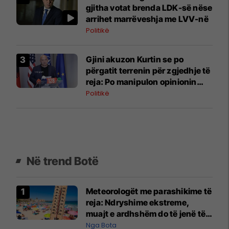
gjitha votat brenda LDK-së nëse
arrihet marrëveshja me LVV-në
Politikë
Gjini akuzon Kurtin se po
përgatit terrenin për zgjedhje të
reja: Po manipulon opinionin
publik
Politikë
Në trend Botë
Meteorologët me parashikime të
reja: Ndryshime ekstreme,
muajt e ardhshëm do të jenë të
pazakontë
Nga Bota