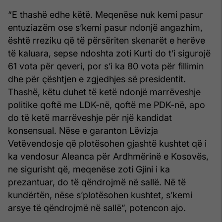
“E thashë edhe këtë. Meqenëse nuk kemi pasur
entuziazëm ose s’kemi pasur ndonjë angazhim,
është rreziku që të përsëriten skenarët e herëve
të kaluara, sepse ndoshta zoti Kurti do t’i sigurojë
61 vota për qeveri, por s’i ka 80 vota për fillimin
dhe për çështjen e zgjedhjes së presidentit.
Thashë, këtu duhet të ketë ndonjë marrëveshje
politike qoftë me LDK-në, qoftë me PDK-në, apo
do të ketë marrëveshje për një kandidat
konsensual. Nëse e garanton Lëvizja
Vetëvendosje që plotësohen gjashtë kushtet që i
ka vendosur Aleanca për Ardhmërinë e Kosovës,
ne sigurisht që, meqenëse zoti Gjini i ka
prezantuar, do të qëndrojmë në sallë. Në të
kundërtën, nëse s’plotësohen kushtet, s’kemi
arsye të qëndrojmë në sallë”, potencon ajo.