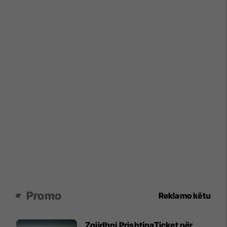
Promo
Reklamo këtu
Zgjidhni PrishtinaTicket për