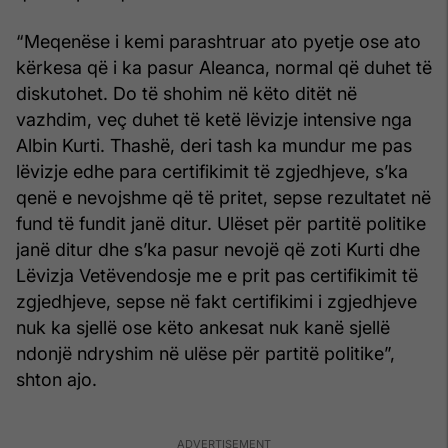
“Meqenëse i kemi parashtruar ato pyetje ose ato
kërkesa që i ka pasur Aleanca, normal që duhet të
diskutohet. Do të shohim në këto ditët në
vazhdim, veç duhet të ketë lëvizje intensive nga
Albin Kurti. Thashë, deri tash ka mundur me pas
lëvizje edhe para certifikimit të zgjedhjeve, s’ka
qenë e nevojshme që të pritet, sepse rezultatet në
fund të fundit janë ditur. Ulëset për partitë politike
janë ditur dhe s’ka pasur nevojë që zoti Kurti dhe
Lëvizja Vetëvendosje me e prit pas certifikimit të
zgjedhjeve, sepse në fakt certifikimi i zgjedhjeve
nuk ka sjellë ose këto ankesat nuk kanë sjellë
ndonjë ndryshim në ulëse për partitë politike”,
shton ajo.