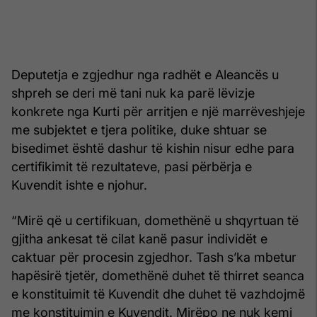
Deputetja e zgjedhur nga radhët e Aleancës u
shpreh se deri më tani nuk ka parë lëvizje
konkrete nga Kurti për arritjen e një marrëveshjeje
me subjektet e tjera politike, duke shtuar se
bisedimet është dashur të kishin nisur edhe para
certifikimit të rezultateve, pasi përbërja e
Kuvendit ishte e njohur.
“Mirë që u certifikuan, domethënë u shqyrtuan të
gjitha ankesat të cilat kanë pasur individët e
caktuar për procesin zgjedhor. Tash s’ka mbetur
hapësirë tjetër, domethënë duhet të thirret seanca
e konstituimit të Kuvendit dhe duhet të vazhdojmë
me konstituimin e Kuvendit. Mirëpo ne nuk kemi