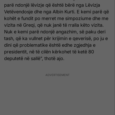
parë ndonjë lëvizje që është bërë nga Lëvizja
Vetëvendosje dhe nga Albin Kurti. E kemi parë që
kohët e fundit po merret me simpoziume dhe me
vizita në Greqi, që nuk janë të rralla këto vizita.
Nuk e kemi parë ndonjë angazhim, së paku deri
tash, që ka vullnet për krijimin e qeverisë, po ju e
dini që problematike është edhe zgjedhja e
presidentit, në të cilën kërkohet të ketë 80
deputetë në sallë”, thotë ajo.