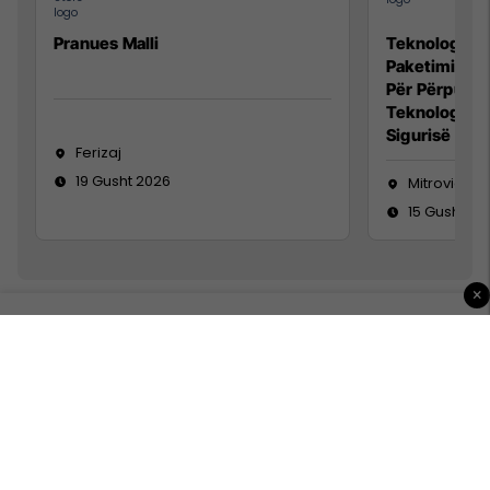
Pranues Malli
Teknolog/e p
Paketimin e 
Për Përpunim
Teknolog/e 
Sigurisë së 
Ferizaj
19 Gusht 2026
Mitrovicë
15 Gusht 20
×