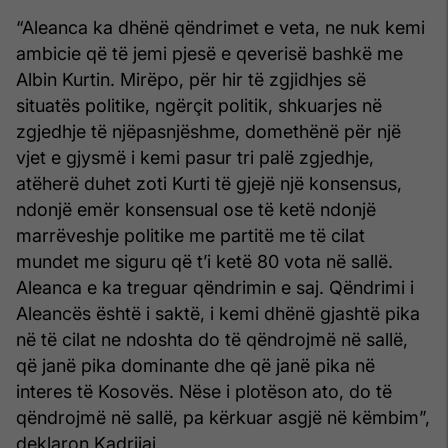
“Aleanca ka dhënë qëndrimet e veta, ne nuk kemi
ambicie që të jemi pjesë e qeverisë bashkë me
Albin Kurtin. Mirëpo, për hir të zgjidhjes së
situatës politike, ngërçit politik, shkuarjes në
zgjedhje të njëpasnjëshme, domethënë për një
vjet e gjysmë i kemi pasur tri palë zgjedhje,
atëherë duhet zoti Kurti të gjejë një konsensus,
ndonjë emër konsensual ose të ketë ndonjë
marrëveshje politike me partitë me të cilat
mundet me siguru që t’i ketë 80 vota në sallë.
Aleanca e ka treguar qëndrimin e saj. Qëndrimi i
Aleancës është i saktë, i kemi dhënë gjashtë pika
në të cilat ne ndoshta do të qëndrojmë në sallë,
që janë pika dominante dhe që janë pika në
interes të Kosovës. Nëse i plotëson ato, do të
qëndrojmë në sallë, pa kërkuar asgjë në këmbim”,
deklaron Kadrijaj.