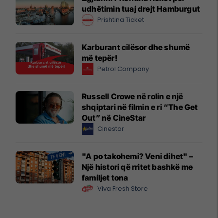
udhëtimin tuaj drejt Hamburgut
Prishtina Ticket
Karburant cilësor dhe shumë
më tepër!
Petrol Company
Russell Crowe në rolin e një
shqiptari në filmin e ri “The Get
Out” në CineStar
Cinestar
"A po takohemi? Veni dihet" –
Një histori që rritet bashkë me
familjet tona
Viva Fresh Store