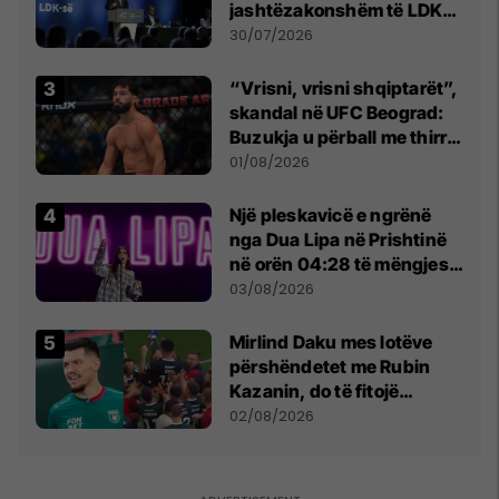
jashtëzakonshëm të LDK-
së
30/07/2026
“Vrisni, vrisni shqiptarët”,
skandal në UFC Beograd:
Buzukja u përball me thirrje
anti-shqiptare nga
01/08/2026
tribunat
Një pleskavicë e ngrënë
nga Dua Lipa në Prishtinë
në orën 04:28 të mëngjesit
- dhe bota digjitale serbe
03/08/2026
shpall gjendjen e luftës
Mirlind Daku mes lotëve
përshëndetet me Rubin
Kazanin, do të fitojë
miliona te Spartak Moska
02/08/2026