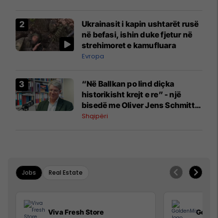
Ukrainasit i kapin ushtarët rusë
në befasi, ishin duke fjetur në
strehimoret e kamufluara
Evropa
“Në Ballkan po lind diçka
historikisht krejt e re” - një
bisedë me Oliver Jens Schmitt
mbi protestat në Shqipëri dhe të
Shqipëri
kaluarën e rajonit
Jobs
Real Estate
Viva Fresh Store
Golde