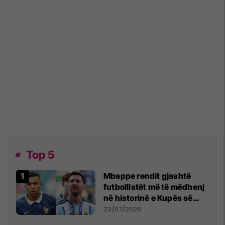
Top 5
Mbappe rendit gjashtë
futbollistët më të mëdhenj
në historinë e Kupës së
Botës, Messi mbetet i dyti
23/07/2026