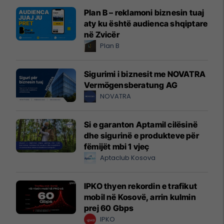
Plan B – reklamoni biznesin tuaj
aty ku është audienca shqiptare
në Zvicër
Plan B
Sigurimi i biznesit me NOVATRA
Vermögensberatung AG
NOVATRA
Si e garanton Aptamil cilësinë
dhe sigurinë e produkteve për
fëmijët mbi 1 vjeç
Aptaclub Kosova
IPKO thyen rekordin e trafikut
mobil në Kosovë, arrin kulmin
prej 60 Gbps
IPKO