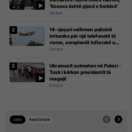
'Kosova është pjesë e Serbisë'
Serbia
14-vjeçari ndihmon policinë
britanike për një telefonatë të
rreme, aeroplanët luftarakë u
ngritën në ajër për të
Evropa
interceptuar fluturaken e Qatar
Airways që po shkonte drejt
Ukrainasit sulmohen në Poloni -
Mançesterit
Tusk i kërkon presidentit të
reagojë
Evropa
Jobs
Real Estate