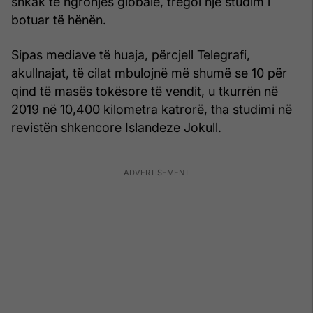
shkak të ngrohjes globale, tregoi një studim i
botuar të hënën.
Sipas mediave të huaja, përcjell Telegrafi,
akullnajat, të cilat mbulojnë më shumë se 10 për
qind të masës tokësore të vendit, u tkurrën në
2019 në 10,400 kilometra katrorë, tha studimi në
revistën shkencore Islandeze Jokull.