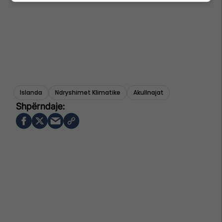
Islanda
Ndryshimet Klimatike
Akullnajat