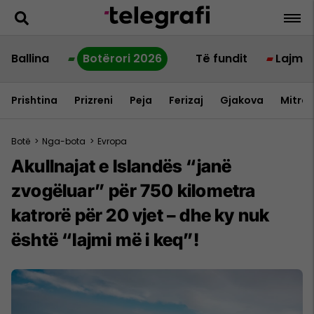
Ballina
Botërori 2026
Të fundit
Lajme
Prishtina
Prizreni
Peja
Ferizaj
Gjakova
Mitrov
Botë
>
Nga-bota
>
Evropa
Akullnajat e Islandës “janë
zvogëluar” për 750 kilometra
katrorë për 20 vjet – dhe ky nuk
është “lajmi më i keq”!