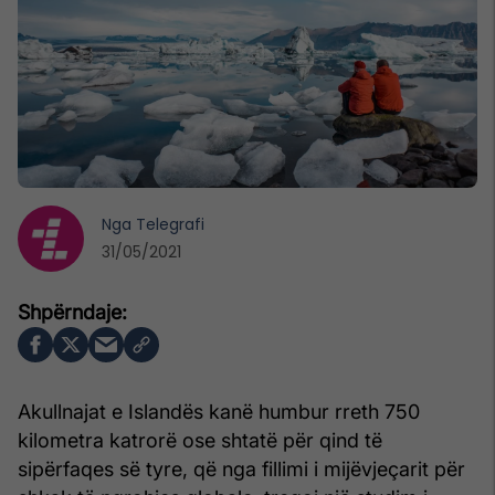
Nga
Telegrafi
31/05/2021
Akullnajat e Islandës kanë humbur rreth 750
kilometra katrorë ose shtatë për qind të
sipërfaqes së tyre, që nga fillimi i mijëvjeçarit për