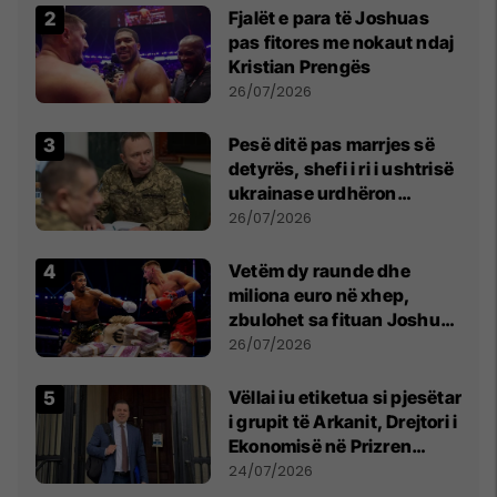
Fjalët e para të Joshuas
pas fitores me nokaut ndaj
Kristian Prengës
26/07/2026
Pesë ditë pas marrjes së
detyrës, shefi i ri i ushtrisë
ukrainase urdhëron
kontroll të madh
26/07/2026
Vetëm dy raunde dhe
miliona euro në xhep,
zbulohet sa fituan Joshua
e Prenga
26/07/2026
Vëllai iu etiketua si pjesëtar
i grupit të Arkanit, Drejtori i
Ekonomisë në Prizren
mohon pretendimet
24/07/2026