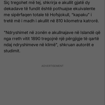
Siç tregohet më tej, shkrirja e akullit gjatë dy
dekadave të fundit është pothuajse ekuivalente
me sipërfaqen totale të Hofsjokull, “kapaku” i
tretë më i madh i akullit në 810 kilometra katrorë.
"Ndryshimet në zonën e akullnajave në Islandë që
nga rreth vitit 1890 tregojnë një përgjigje të qartë
ndaj ndryshimeve në klimë", shkruan autorët e
studimit.