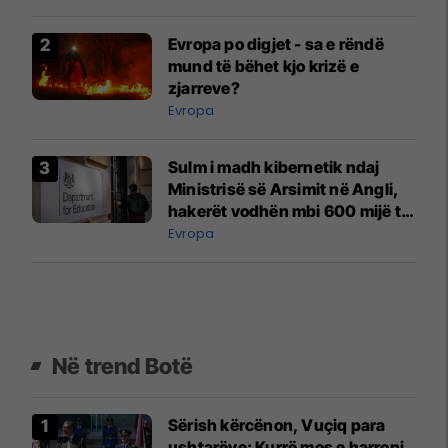
Evropa po digjet - sa e rëndë
mund të bëhet kjo krizë e
zjarreve?
Evropa
Sulm i madh kibernetik ndaj
Ministrisë së Arsimit në Angli,
hakerët vodhën mbi 600 mijë të
dhëna
Evropa
Në trend Botë
Sërish kërcënon, Vuçiq para
ushtarëve: Kurrë mos e harroni,