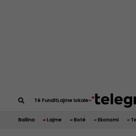
Të Fundit
Lajme lokale
Ballina
Lajme
Botë
Ekonomi
T