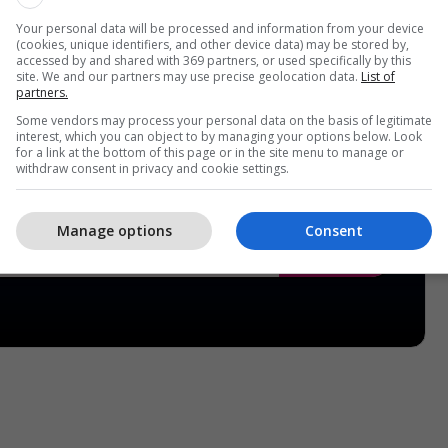
Your personal data will be processed and information from your device
(cookies, unique identifiers, and other device data) may be stored by,
accessed by and shared with 369 partners, or used specifically by this
site. We and our partners may use precise geolocation data.
List of
partners.
Some vendors may process your personal data on the basis of legitimate
interest, which you can object to by managing your options below. Look
for a link at the bottom of this page or in the site menu to manage or
withdraw consent in privacy and cookie settings.
Manage options
Consent