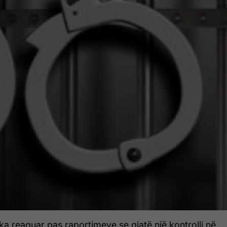
t ka reaguar pas raportimeve se gjatë një kontrolli në