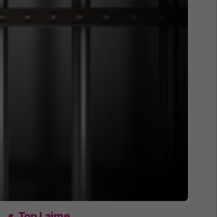
Top Lajme