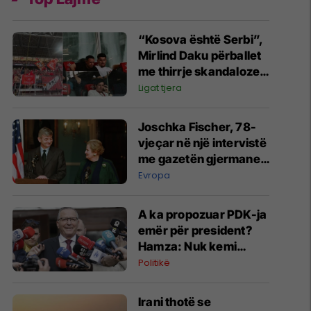
“Kosova është Serbi”,
Mirlind Daku përballet
me thirrje skandaloze
nga tifozët e Spartak
Ligat tjera
Moskës
Joschka Fischer, 78-
vjeçar në një intervistë
me gazetën gjermane
“Süddeutsche
Evropa
Zeitung” mbi zhvillimet
dramatike në botë
A ka propozuar PDK-ja
emër për president?
Hamza: Nuk kemi
diskutuar për poste
Politikë
Irani thotë se