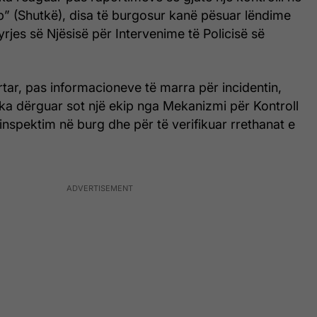
” (Shutkë), disa të burgosur kanë pësuar lëndime
yrjes së Njësisë për Intervenime të Policisë së
yrtar, pas informacioneve të marra për incidentin,
t ka dërguar sot një ekip nga Mekanizmi për Kontroll
r inspektim në burg dhe për të verifikuar rrethanat e