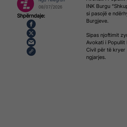
Nga
Telegrafi
INK Burgu “Shkup
08/07/2026
si pasojë e ndërh
Burgjeve.
Sipas njoftimit z
Avokati i Populli
Civil për të krye
ngjarjes.