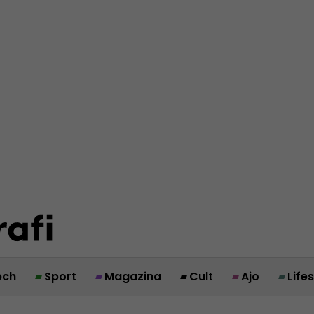
ech
Sport
Magazina
Cult
Ajo
Life