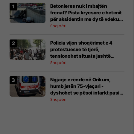
Betonieres nuk i mbajtën
frenat? Pista kryesore e hetimit
për aksidentin me dy të vdekur
dhe një të plagosur në Tiranë
Shqipëri
Policia vijon shoqërimet e 4
protestuesve të tjerë,
tensionohet situata jashtë
Kuvendit
Shqipëri
Ngjarje e rëndë në Orikum,
humb jetën 75-vjeçari -
dyshohet se pësoi infarkt pasi
doli nga deti
Shqipëri