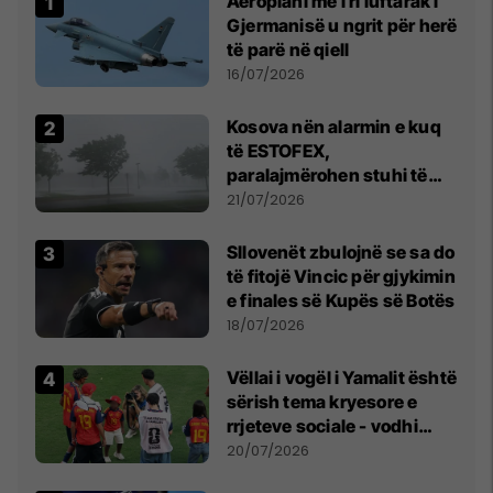
Aeroplani më i ri luftarak i
Gjermanisë u ngrit për herë
të parë në qiell
16/07/2026
Kosova nën alarmin e kuq
të ESTOFEX,
paralajmërohen stuhi të
fuqishme me breshër dhe
21/07/2026
erëra të forta
Sllovenët zbulojnë se sa do
të fitojë Vincic për gjykimin
e finales së Kupës së Botës
18/07/2026
Vëllai i vogël i Yamalit është
sërish tema kryesore e
rrjeteve sociale - vodhi
vëmendjen pas finales së
20/07/2026
Kupës së Botës