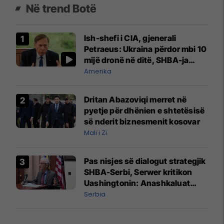
Në trend Botë
Ish-shefi i CIA, gjenerali
Petraeus: Ukraina përdor mbi 10
mijë dronë në ditë, SHBA-ja
mbetet shumë prapa në
Amerika
prodhim
Dritan Abazoviqi merret në
pyetje për dhënien e shtetësisë
së nderit biznesmenit kosovar
Mali i Zi
Pas nisjes së dialogut strategjik
SHBA-Serbi, Serwer kritikon
Uashingtonin: Anashkaluat
Banjskën, sulmin ndaj KFOR-it
Serbia
dhe rrëmbimin e Policëve të
Kosovës