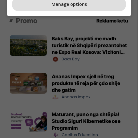
Manage options
Promo
Reklamo këtu
Baks Bay, projekti me madh
turistik në Shqipëri prezantohet
ne Expo Real Kosova: Vizitoni
shtandin dhe zbuloni
Baks Bay
mundësitë e investimit
Ananas Impex sjell në treg
produkte të reja për çdo shije
dhe gatim
Ananas Impex
Maturant, puno nga shtëpia!
Studio Siguri Kibernetike ose
Programim
Cacttus Education