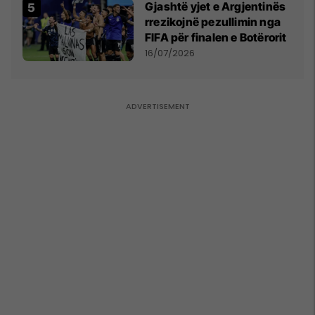
Gjashtë yjet e Argjentinës
rrezikojnë pezullimin nga
FIFA për finalen e Botërorit
16/07/2026