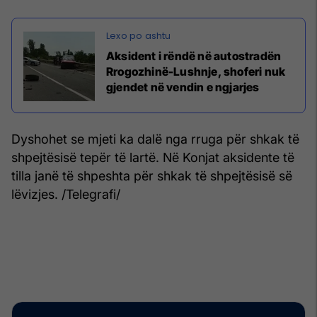
Aksident i rëndë në autostradën
Rrogozhinë-Lushnje, shoferi nuk
gjendet në vendin e ngjarjes
Dyshohet se mjeti ka dalë nga rruga për shkak të
shpejtësisë tepër të lartë. Në Konjat aksidente të
tilla janë të shpeshta për shkak të shpejtësisë së
lëvizjes. /Telegrafi/