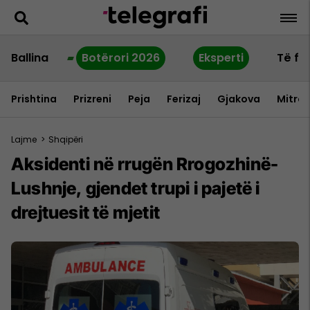
Ballina
Botërori 2026
Eksperti
Të fu
Prishtina
Prizreni
Peja
Ferizaj
Gjakova
Mitrov
Lajme
>
Shqipëri
Aksidenti në rrugën Rrogozhinë-
Lushnje, gjendet trupi i pajetë i
drejtuesit të mjetit