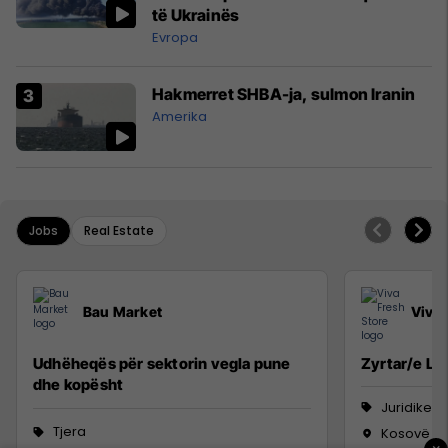
të Ukrainës
Evropa
Hakmerret SHBA-ja, sulmon Iranin
Amerika
Jobs
Real Estate
Bau Market
Viva 
Udhëheqës për sektorin vegla pune
Zyrtar/e Lig
dhe kopësht
Juridike
Tjera
Kosovë