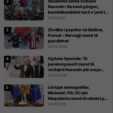
Studentët serbë vizituan
Kosovën: Na kanë gënjyer,
bashkëkombësit tanë s’janë të
shtypur
21/06/2026
Zhvillim i papritur në Botëror,
Francë – Norvegji mund të
pezullohet
25/06/2026
​Gjykata Speciale: Të
paraburgosurit mund të
vizitojnë Kosovën për arsye
humanitare
22/06/2026
Lëvizjet demografike,
Mickoski: Për 25 vjet
Maqedonia mund të mbetet pa
150 mijë deri në 250 mijë
21/06/2026
banorë