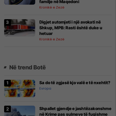
familje në Maqedoni
Kronikë e Zezë
Digjet automjeti i një avokati në
Shkup, MPB: Rasti është duke u
hetuar
Kronikë e Zezë
Në trend Botë
Sa do të zgjasë kjo valë e të nxehtit?
Evropa
Shpallet gjendje e jashtëzakonshme
në Krime pas sulmeve të fuqishme