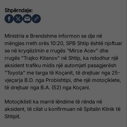
Ministria e Brendshme informon se dje në
mëngjes rreth orës 10:20, SPB Shtip është njoftuar
se në kryqëzimin e rrugës "Mirce Acev" dhe
rrugës "Trajko Kitanov" në Shtip, ka ndodhur një
aksident trafiku midis një automjeti pasagjerësh
"Toyota" me targa të Koçanit, të drejtuar nga 25-
vjeçarja B.D. nga Probishtipi, dhe një motoçiklete,
të drejtuar nga B.A. (52) nga Koçani.
Motoçiklisti ka marrë lëndime të rënda në
aksident, të cilat u konfirmuan në Spitalin Klinik të
Shtipit.