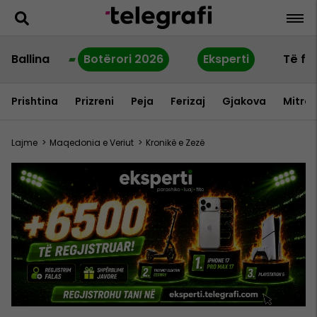
Ballina
Botërori 2026
Eksperti
Të fu
Prishtina
Prizreni
Peja
Ferizaj
Gjakova
Mitrov
Lajme
>
Maqedonia e Veriut
>
Kronikë e Zezë