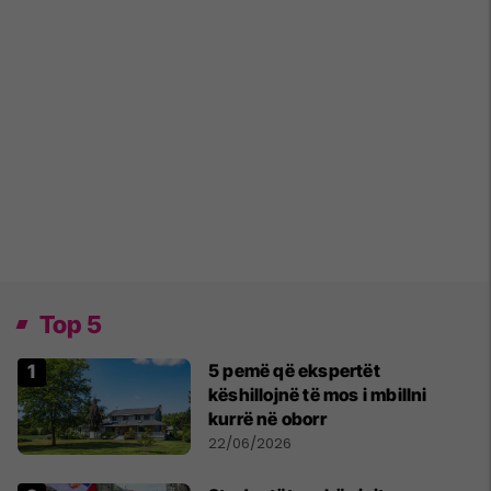
Top 5
5 pemë që ekspertët
këshillojnë të mos i mbillni
kurrë në oborr
22/06/2026