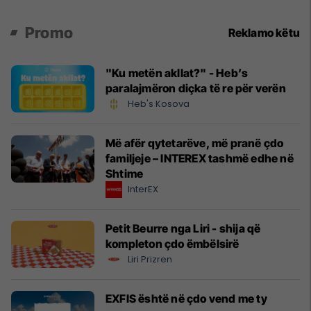
Promo
Reklamo këtu
"Ku metën akllat?" - Heb’s
paralajmëron diçka të re për verën
Heb's Kosova
Më afër qytetarëve, më pranë çdo
familjeje – INTEREX tashmë edhe në
Shtime
InterEX
Petit Beurre nga Liri - shija që
kompleton çdo ëmbëlsirë
Liri Prizren
EXFIS është në çdo vend me ty