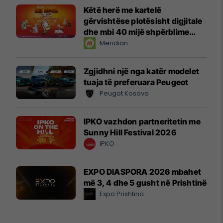
Këtë herë me kartelë
gërvishtëse plotësisht digjitale
dhe mbi 40 mijë shpërblime
instant!
Meridian
Zgjidhni një nga katër modelet
tuaja të preferuara Peugeot
Peugot Kosova
IPKO vazhdon partneritetin me
Sunny Hill Festival 2026
IPKO
EXPO DIASPORA 2026 mbahet
më 3, 4 dhe 5 gusht në Prishtinë
Expo Prishtina