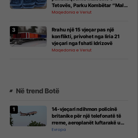
Tetovës, Parku Kombëtar “Mali
Sharr” vendos rregulla të reja
Maqedonia e Veriut
për mbledhjen e tyre
Rrahu një 15 vjeçar pas një
konflikti, privohet nga liria 21
vjeçari nga fshati Idrizovë
Maqedonia e Veriut
Në trend Botë
14-vjeçari ndihmon policinë
britanike për një telefonatë të
rreme, aeroplanët luftarakë u
ngritën në ajër për të
Evropa
interceptuar fluturaken e Qatar