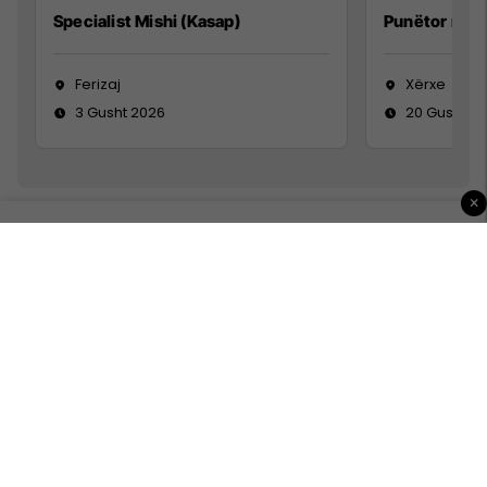
Specialist Mishi (Kasap)
Punëtor në 
Ferizaj
Xërxe
3 Gusht 2026
20 Gusht 2
×