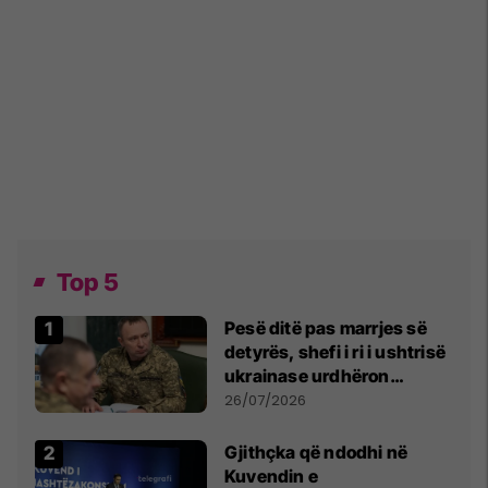
Top 5
Pesë ditë pas marrjes së
detyrës, shefi i ri i ushtrisë
ukrainase urdhëron
kontroll të madh
26/07/2026
Gjithçka që ndodhi në
Kuvendin e