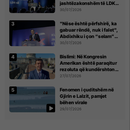
jashtëzakonshëm të LDK-
së
30/07/2026
"Nëse është përfshirë, ka
gabuar rëndë, nuk i falet",
Abdixhiku i çon “selam”
Përparim Ramës
30/07/2026
Bislimi: Në Kongresin
Amerikan është paraqitur
rezoluta që kundërshton
mbajtjen e Asamblesë
27/07/2026
Parlamentare të OSBE-së
në Beograd
Fenomen i çuditshëm në
Gjirin e Lalzit, pamjet
bëhen virale
29/07/2026