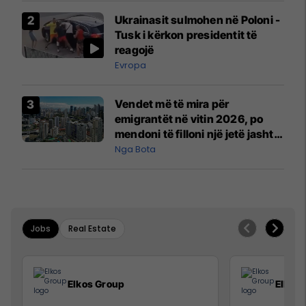
Airways që po shkonte drejt
Ukrainasit sulmohen në Poloni -
Mançesterit
Tusk i kërkon presidentit të
reagojë
Evropa
Vendet më të mira për
emigrantët në vitin 2026, po
mendoni të filloni një jetë jashtë
vendit?
Nga Bota
Jobs
Real Estate
Elkos Group
Elkos