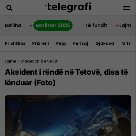
Ballina
Botërori 2026
Të fundit
Lajme
Prishtina
Prizreni
Peja
Ferizaj
Gjakova
Mitrov
Lajme
>
Maqedonia e Veriut
Aksident i rëndë në Tetovë, disa të
lënduar (Foto)