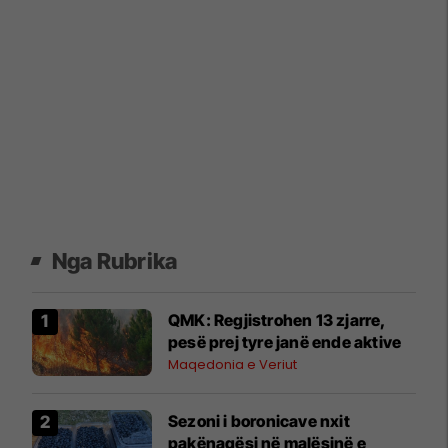
Nga Rubrika
QMK: Regjistrohen 13 zjarre,
pesë prej tyre janë ende aktive
Maqedonia e Veriut
Sezoni i boronicave nxit
pakënaqësi në malësinë e