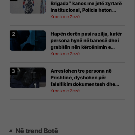
Brigada” kanos me jetë zyrtarë
institucional, Policia heton
rastin
Kronika e Zezë
Hapën derën pasi ra zilja, katër
persona hynë në banesë dhe i
grabitën nën kërcënimin e
armës
Kronika e Zezë
Arrestohen tre persona në
Prishtinë, dyshohen për
falsifikim dokumentesh dhe
mashtrim me toka
Kronika e Zezë
Në trend Botë