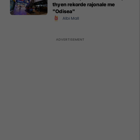
thyen rekorde rajonale me
"Odisea"
Albi Mall