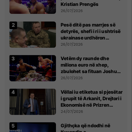
Kristian Prengës
26/07/2026
Pesë ditë pas marrjes së
detyrës, shefi i ri i ushtrisë
ukrainase urdhëron
kontroll të madh
26/07/2026
Vetëm dy raunde dhe
miliona euro në xhep,
zbulohet sa fituan Joshua
e Prenga
26/07/2026
Vëllai iu etiketua si pjesëtar
i grupit të Arkanit, Drejtori i
Ekonomisë në Prizren
mohon pretendimet
24/07/2026
Gjithçka që ndodhi në
Kuvendin e