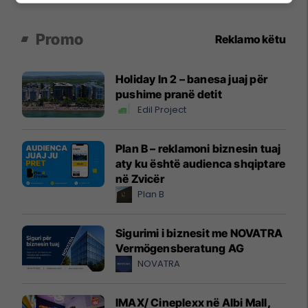
Promo
Reklamo këtu
Holiday In 2 – banesa juaj për
pushime pranë detit
Edil Project
Plan B – reklamoni biznesin tuaj
aty ku është audienca shqiptare
në Zvicër
Plan B
Sigurimi i biznesit me NOVATRA
Vermögensberatung AG
NOVATRA
IMAX/ Cineplexx në Albi Mall,