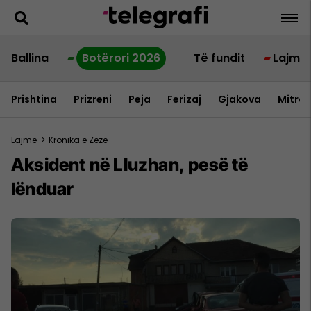
Ballina
Botërori 2026
Të fundit
Lajme
Prishtina
Prizreni
Peja
Ferizaj
Gjakova
Mitrov
Lajme
>
Kronika e Zezë
Aksident në Lluzhan, pesë të
lënduar