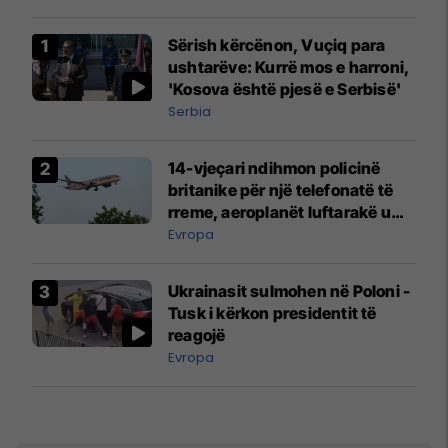
Sërish kërcënon, Vuçiq para
ushtarëve: Kurrë mos e harroni,
'Kosova është pjesë e Serbisë'
Serbia
14-vjeçari ndihmon policinë
britanike për një telefonatë të
rreme, aeroplanët luftarakë u
ngritën në ajër për të
Evropa
interceptuar fluturaken e Qatar
Airways që po shkonte drejt
Ukrainasit sulmohen në Poloni -
Mançesterit
Tusk i kërkon presidentit të
reagojë
Evropa