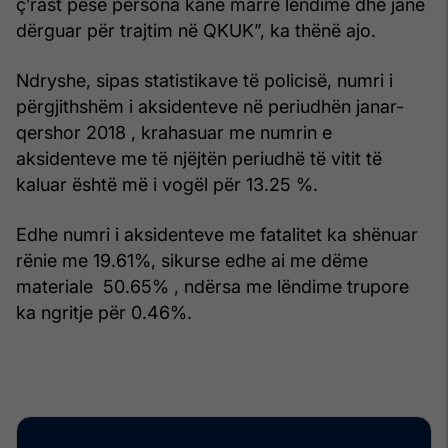
ç’rast pesë persona kanë marrë lëndime dhe janë
dërguar për trajtim në QKUK”, ka thënë ajo.
Ndryshe, sipas statistikave të policisë, numri i
përgjithshëm i aksidenteve në periudhën janar-
qershor 2018 , krahasuar me numrin e
aksidenteve me të njëjtën periudhë të vitit të
kaluar është më i vogël për 13.25 %.
Edhe numri i aksidenteve me fatalitet ka shënuar
rënie me 19.61%, sikurse edhe ai me dëme
materiale 50.65% , ndërsa me lëndime trupore
ka ngritje për 0.46%.