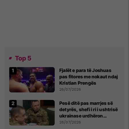
Top 5
Fjalët e para të Joshuas
pas fitores me nokaut ndaj
Kristian Prengës
26/07/2026
Pesë ditë pas marrjes së
detyrës, shefi i ri i ushtrisë
ukrainase urdhëron
kontroll të madh
26/07/2026