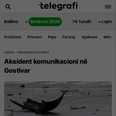
Ballina
Botërori 2026
Të fundit
Lajme
Prishtina
Prizreni
Peja
Ferizaj
Gjakova
Mitrov
Lajme
>
Maqedonia e Veriut
Aksident komunikacioni në
Gostivar