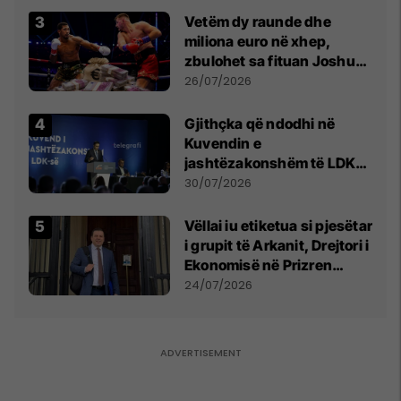
Vetëm dy raunde dhe
miliona euro në xhep,
zbulohet sa fituan Joshua
e Prenga
26/07/2026
Gjithçka që ndodhi në
Kuvendin e
jashtëzakonshëm të LDK-
së
30/07/2026
Vëllai iu etiketua si pjesëtar
i grupit të Arkanit, Drejtori i
Ekonomisë në Prizren
mohon pretendimet
24/07/2026