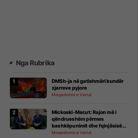
Nga Rubrika
DMSh-ja në gatishmëri kundër
zjarreve pyjore
Maqedonia e Veriut
Mickoski-Macut: Rajon më i
qëndrueshëm përmes
bashkëpunimit dhe fqinjësisë
së mirë RMV-Serbi
Maqedonia e Veriut