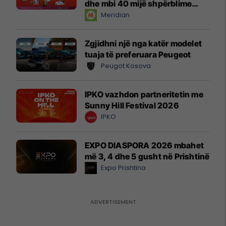
dhe mbi 40 mijë shpërblime
instant!
Meridian
Zgjidhni një nga katër modelet
tuaja të preferuara Peugeot
Peugot Kosova
IPKO vazhdon partneritetin me
Sunny Hill Festival 2026
IPKO
EXPO DIASPORA 2026 mbahet
më 3, 4 dhe 5 gusht në Prishtinë
Expo Prishtina