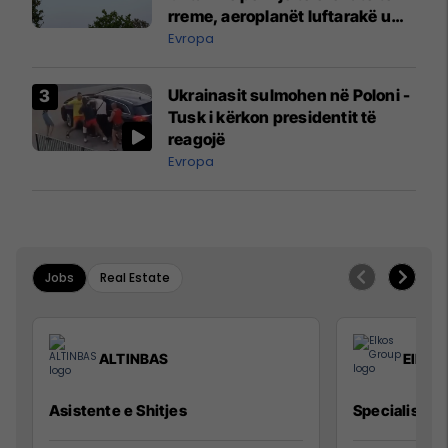
rreme, aeroplanët luftarakë u
ngritën në ajër për të
Evropa
interceptuar fluturaken e Qatar
Airways që po shkonte drejt
Ukrainasit sulmohen në Poloni -
Mançesterit
Tusk i kërkon presidentit të
reagojë
Evropa
Jobs
Real Estate
ALTINBAS
Elkos
Asistente e Shitjes
Specialist Mi