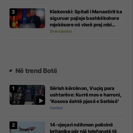
Klekovski: Spitali i Manastirit ka
siguruar pajisje bashkëkohore
mjekësore në vlerë prej mbi
30,4 milionë denarë
Shëndetësi
Në trend Botë
Sërish kërcënon, Vuçiq para
ushtarëve: Kurrë mos e harroni,
'Kosova është pjesë e Serbisë'
Serbia
14-vjeçari ndihmon policinë
britanike për një telefonatë të