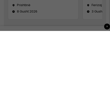
Prishtinë
Ferizaj
8 Gusht 2026
3 Gusht 20
×