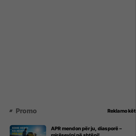
Promo
Reklamo kë
APR mendon për ju, diasporë –
mirësevini në shtëpi!