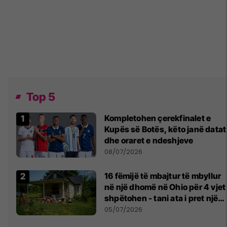
Top 5
Kompletohen çerekfinalet e
Kupës së Botës, këto janë datat
dhe oraret e ndeshjeve
08/07/2026
16 fëmijë të mbajtur të mbyllur
në një dhomë në Ohio për 4 vjet
shpëtohen - tani ata i pret një
sfidë e madhe
05/07/2026