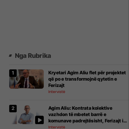
Nga Rubrika
Kryetari Agim Aliu flet për projektet
që po e transformojnë qytetin e
Ferizajt
Intervistë
Agim Aliu: Kontrata kolektive
vazhdon të mbetet barrë e
komunave padrejtësisht, Ferizajt i
faturohen 12.7 milionë euro për
Intervistë