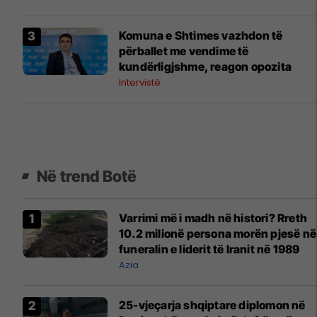
2025-n
Komuna e Shtimes vazhdon të
përballet me vendime të
kundërligjshme, reagon opozita
Intervistë
Në trend Botë
Varrimi më i madh në histori? Rreth
10.2 milionë persona morën pjesë në
funeralin e liderit të Iranit në 1989
Azia
25-vjeçarja shqiptare diplomon në