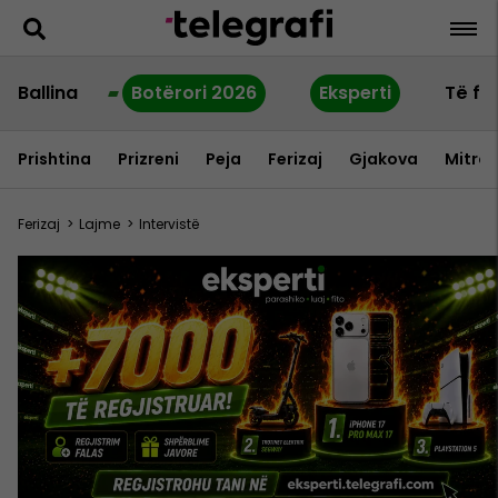
Ballina
Botërori 2026
Eksperti
Të fu
Prishtina
Prizreni
Peja
Ferizaj
Gjakova
Mitrov
Ferizaj
>
Lajme
>
Intervistë