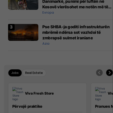
Danimarkë, punimi për luftën në
Kosovë vlerësohet me notën më të
lartë
Evropa
Pse SHBA-ja goditi infrastrukturën
mbrëmë ndërsa sot vazhdoi të
zmbrapsë sulmet iraniane
Azia
Jobs
Real Estate
Viva Fresh Store
Vi
Përvojë praktike
Pranues M