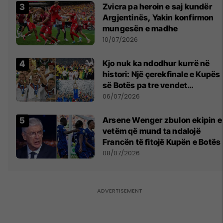
Zvicra pa heroin e saj kundër
Argjentinës, Yakin konfirmon
mungesën e madhe
10/07/2026
Kjo nuk ka ndodhur kurrë në
histori: Një çerekfinale e Kupës
së Botës pa tre vendet
legjendare të futbollit
06/07/2026
Arsene Wenger zbulon ekipin e
vetëm që mund ta ndalojë
Francën të fitojë Kupën e Botës
08/07/2026