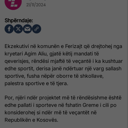
21/11/2024
Ekzekutivi në komunën e Ferizajt që drejtohej nga
kryetari Agim Aliu, gjatë këtij mandati të
qeverisjes, rëndësi mjaftë të veçantë i ka kushtuar
edhe sportit, derisa janë ndërtuar një varg sallash
sportive, fusha nëpër oborre të shkollave,
palestra sportive e të tjera.
Por, njëri ndër projektet më të rëndësishme është
edhe pallati i sporteve në fshatin Greme i cili po
konsiderohej si ndër më të veçantët në
Republikën e Kosovës.