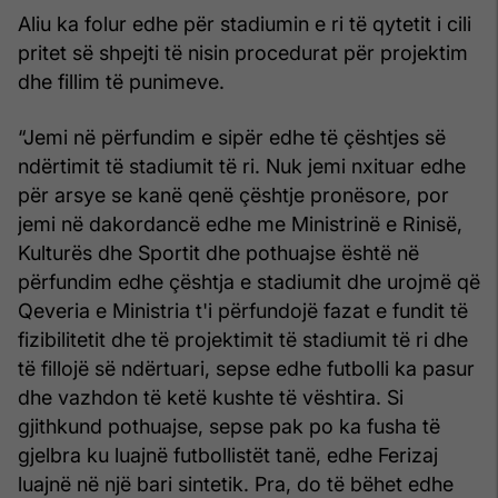
Aliu ka folur edhe për stadiumin e ri të qytetit i cili
pritet së shpejti të nisin procedurat për projektim
dhe fillim të punimeve.
“Jemi në përfundim e sipër edhe të çështjes së
ndërtimit të stadiumit të ri. Nuk jemi nxituar edhe
për arsye se kanë qenë çështje pronësore, por
jemi në dakordancë edhe me Ministrinë e Rinisë,
Kulturës dhe Sportit dhe pothuajse është në
përfundim edhe çështja e stadiumit dhe urojmë që
Qeveria e Ministria t'i përfundojë fazat e fundit të
fizibilitetit dhe të projektimit të stadiumit të ri dhe
të fillojë së ndërtuari, sepse edhe futbolli ka pasur
dhe vazhdon të ketë kushte të vështira. Si
gjithkund pothuajse, sepse pak po ka fusha të
gjelbra ku luajnë futbollistët tanë, edhe Ferizaj
luajnë në një bari sintetik. Pra, do të bëhet edhe