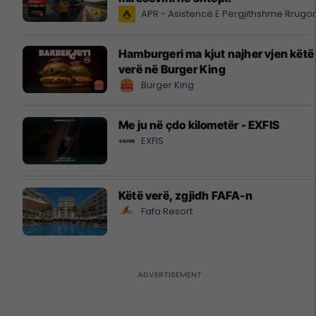
APR - Asistencë E Përgjithshme Rrugo
Hamburgeri ma kjut najher vjen këtë
verë në Burger King
Burger King
Me ju në çdo kilometër - EXFIS
EXFIS
Këtë verë, zgjidh FAFA-n
Fafa Resort