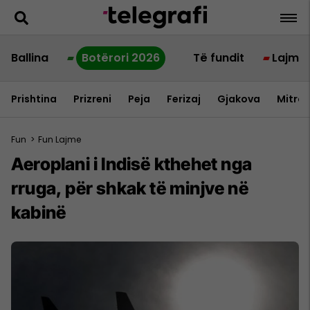
Ballina
Botërori 2026
Të fundit
Lajme
Prishtina
Prizreni
Peja
Ferizaj
Gjakova
Mitrov
Fun
>
Fun Lajme
Aeroplani i Indisë kthehet nga
rruga, për shkak të minjve në
kabinë