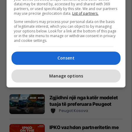
data) may be stored by, accessed by and shared with 369
partners, or used specifically by this site. We and our partners
may use precise geolocation data.
List of partners.
Some vendors may process your personal data on the basis
of legitimate interest, which you can object to by managing
your options below. Look for a link at the bottom of this page
or in the site menu to manage or withdraw consent in privacy
and cookie settings.
Promo
Reklamo këtu
Consent
Këtë herë me kartelë
gërvishtëse plotësisht digjitale
dhe mbi 40 mijë shpërblime
Manage options
instant!
Meridian
Zgjidhni një nga katër modelet
tuaja të preferuara Peugeot
Peugot Kosova
IPKO vazhdon partneritetin me