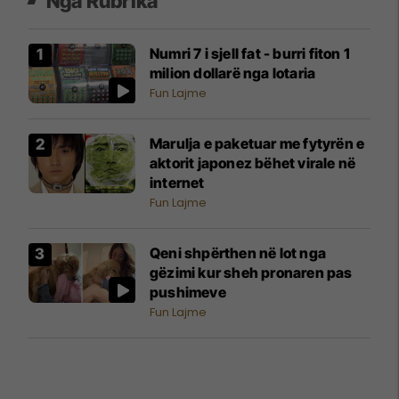
Nga Rubrika
Numri 7 i sjell fat - burri fiton 1
milion dollarë nga lotaria
Fun Lajme
Marulja e paketuar me fytyrën e
aktorit japonez bëhet virale në
internet
Fun Lajme
Qeni shpërthen në lot nga
gëzimi kur sheh pronaren pas
pushimeve
Fun Lajme