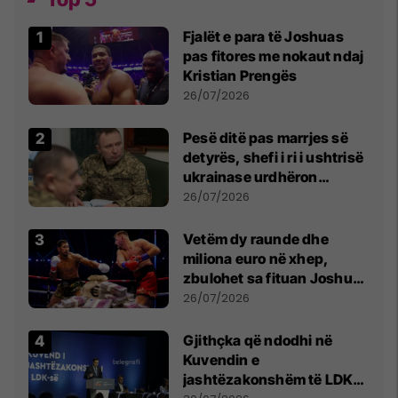
Fjalët e para të Joshuas
pas fitores me nokaut ndaj
Kristian Prengës
26/07/2026
Pesë ditë pas marrjes së
detyrës, shefi i ri i ushtrisë
ukrainase urdhëron
kontroll të madh
26/07/2026
Vetëm dy raunde dhe
miliona euro në xhep,
zbulohet sa fituan Joshua
e Prenga
26/07/2026
Gjithçka që ndodhi në
Kuvendin e
jashtëzakonshëm të LDK-