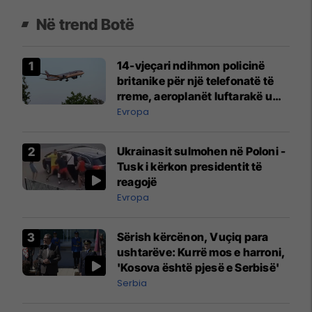
Në trend Botë
14-vjeçari ndihmon policinë
britanike për një telefonatë të
rreme, aeroplanët luftarakë u
ngritën në ajër për të
Evropa
interceptuar fluturaken e Qatar
Airways që po shkonte drejt
Ukrainasit sulmohen në Poloni -
Mançesterit
Tusk i kërkon presidentit të
reagojë
Evropa
Sërish kërcënon, Vuçiq para
ushtarëve: Kurrë mos e harroni,
'Kosova është pjesë e Serbisë'
Serbia