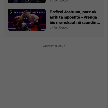
së
30/07/2026
E rrëzoi Joshuan, por nuk
arriti ta mposhtë – Prenga
bie me nokaut në raundin e
dytë
26/07/2026