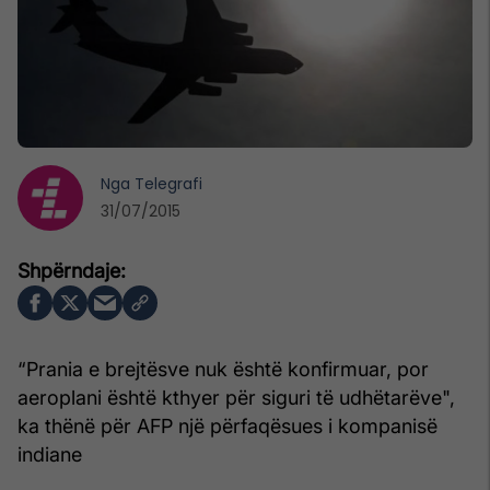
Nga
Telegrafi
31/07/2015
“Prania e brejtësve nuk është konfirmuar, por
aeroplani është kthyer për siguri të udhëtarëve",
ka thënë për AFP një përfaqësues i kompanisë
indiane