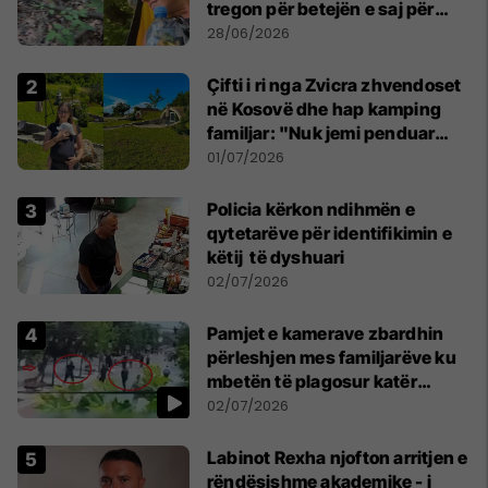
tregon për betejën e saj për
mbijetesë
28/06/2026
Çifti i ri nga Zvicra zhvendoset
në Kosovë dhe hap kamping
familjar: "Nuk jemi penduar
asnjë ditë"
01/07/2026
Policia kërkon ndihmën e
qytetarëve për identifikimin e
këtij të dyshuari
02/07/2026
Pamjet e kamerave zbardhin
përleshjen mes familjarëve ku
mbetën të plagosur katër
persona
02/07/2026
Labinot Rexha njofton arritjen e
rëndësishme akademike - i