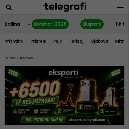
Ballina
Botërori 2026
Eksperti
Të fu
Prishtina
Prizreni
Peja
Ferizaj
Gjakova
Mitrov
Lajme
>
Kosovë