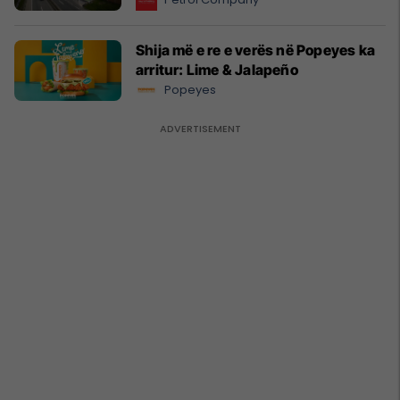
Shija më e re e verës në Popeyes ka
arritur: Lime & Jalapeño
Popeyes