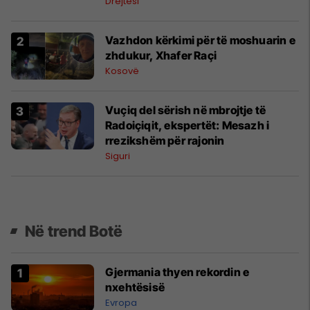
Drejtësi
Vazhdon kërkimi për të moshuarin e
zhdukur, Xhafer Raçi
Kosovë
Vuçiq del sërish në mbrojtje të
Radoiçiqit, ekspertët: Mesazh i
rrezikshëm për rajonin
Siguri
Në trend Botë
Gjermania thyen rekordin e
nxehtësisë
Evropa