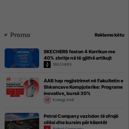
Promo
Reklamo këtu
SKECHERS feston 4 Korrikun me
40% zbritje në të gjithë artikujt
SKECHERS
AAB hap regjistrimet në Fakultetin e
Shkencave Kompjuterike: Programe
inovative, bursë 30%
Kolegji AAB
Petrol Company vazhdon të ofrojë
cilësi dhe kursim për klientët
Petrol Company