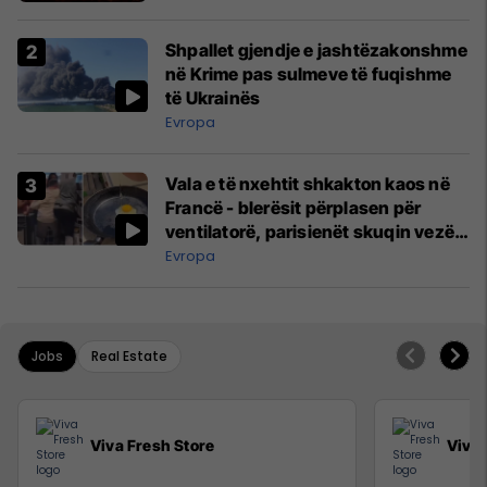
Shpallet gjendje e jashtëzakonshme
në Krime pas sulmeve të fuqishme
të Ukrainës
Evropa
Vala e të nxehtit shkakton kaos në
Francë - blerësit përplasen për
ventilatorë, parisienët skuqin vezë
në dritare
Evropa
Jobs
Real Estate
Viva Fresh Store
Viva 