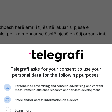
hpesh herë emri i tij është lakuar si pjesë e
e, por ka mohuar se është pjesë e këtij organizimi.
jëherë e përgjithmonë të dekonstruktohet ky mit për
Nuk është e vërtet aspak. Unë jam një qytetarë i
s. Një shqiptar që ka tentuar të investojë në veten
ët e tij”, tha ai, përcjell Telegrafi.
Telegrafi asks for your consent to use your
personal data for the following purposes:
Personalised advertising and content, advertising and content
measurement, audience research and services development
 as familja “Rokfeller” me të cilët ka bashkëpunuar,
ë asgjë me skemat e masonëve.
Store and/or access information on a device
 një nga familjet kryesore që kanë ndërtuar SHBA-
Learn more