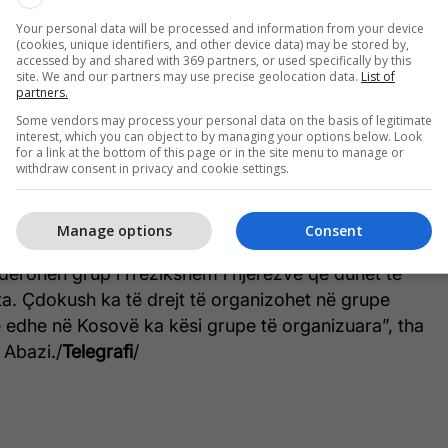
organizimi ka fusha të pafundme të investimeve që
Your personal data will be processed and information from your device
r shkak të fuqisë që kanë ata janë vendosur në
(cookies, unique identifiers, and other device data) may be stored by,
accessed by and shared with 369 partners, or used specifically by this
e. Unë nuk kam takua njerëz më modest se
site. We and our partners may use precise geolocation data.
List of
partners.
uk kanë asgjë të bëjnë me skemat e masonëve në
it në botë”.
Some vendors may process your personal data on the basis of legitimate
interest, which you can object to by managing your options below. Look
for a link at the bottom of this page or in the site menu to manage or
withdraw consent in privacy and cookie settings.
 megjithatë njerëzit nuk duhet te kenë frikë se
grup i rrezikshëm nga të cilët duhet pasur frikë.
Manage options
Consent
het të shkohet në atë masë sa të stigmatizohen
derohen grup i rrezikshëm i njerëzve që duhet të
ta. Çdokush ka të drejt të organizohet në grupe
e edhe në Kosovë ka kësi grupe të organizuara”, tha
 Abazi./
Telegrafi
/