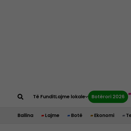
Të Fundit
Lajme lokale
Botërori 2026
Ballina
Lajme
Botë
Ekonomi
T