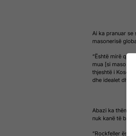
Ai ka pranuar se s
masonerisë global
“Është mirë që n
mua [si mason]...
thjeshtë i Kosovë
dhe idealet dhe pun
Abazi ka thënë se
nuk kanë të bëjn
“Rockfeller është