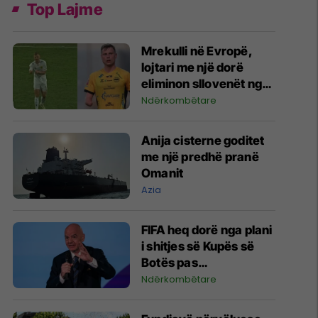
Top Lajme
Mrekulli në Evropë,
lojtari me një dorë
eliminon sllovenët nga
Liga e Konferencës
Ndërkombëtare
Anija cisterne goditet
me një predhë pranë
Omanit
Azia
FIFA heq dorë nga plani
i shitjes së Kupës së
Botës pas
kërcënimeve të mëdha
Ndërkombëtare
me bojkot nga UEFA
dhe konfederatat tjera