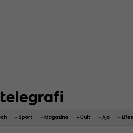
ech
Sport
Magazina
Cult
Ajo
Life