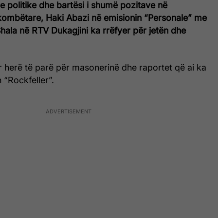
ve politike dhe bartësi i shumë pozitave në
rkombëtare, Haki Abazi në emisionin “Personale” me
hala në RTV Dukagjini ka rrëfyer për jetën dhe
r herë të parë për masonerinë dhe raportet që ai ka
 “Rockfeller”.