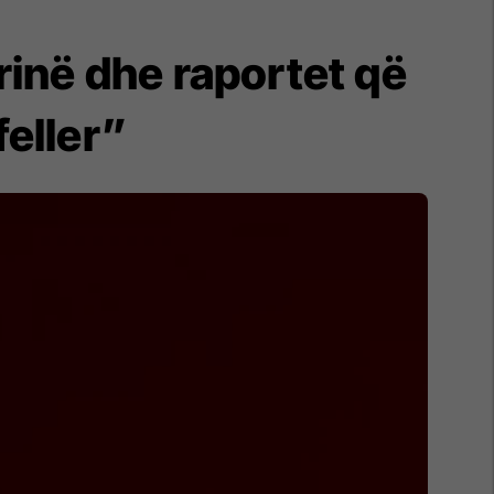
rinë dhe raportet që
feller”