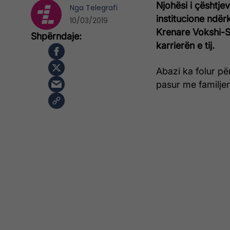
Njohësi i çështje
Nga
Telegrafi
institucione ndë
10/03/2019
Krenare Vokshi-S
karrierën e tij.
Abazi ka folur pë
pasur me familjen