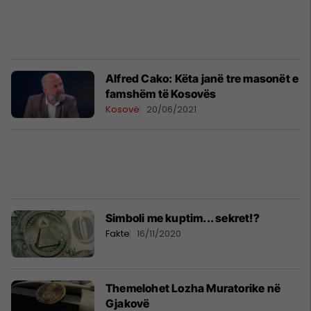
Alfred Cako: Këta janë tre masonët e
famshëm të Kosovës
Kosovë
20/06/2021
Simboli me kuptim... sekret!?
Fakte
16/11/2020
Themelohet Lozha Muratorike në
Gjakovë