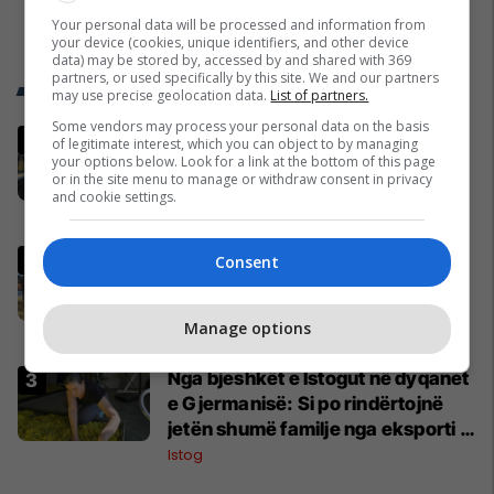
Your personal data will be processed and information from
your device (cookies, unique identifiers, and other device
data) may be stored by, accessed by and shared with 369
partners, or used specifically by this site. We and our partners
Trend Telegrafi
may use precise geolocation data.
List of partners.
Some vendors may process your personal data on the basis
Bislimi: Në Kongresin Amerikan
of legitimate interest, which you can object to by managing
your options below. Look for a link at the bottom of this page
është paraqitur rezoluta që
or in the site menu to manage or withdraw consent in privacy
kundërshton mbajtjen e
and cookie settings.
Asamblesë Parlamentare të
Kosovë
OSBE-së në Beograd
Pesë ditë pas marrjes së detyrës,
Consent
shefi i ri i ushtrisë ukrainase
urdhëron kontroll të madh
Manage options
Evropa
Nga bjeshkët e Istogut në dyqanet
e Gjermanisë: Si po rindërtojnë
jetën shumë familje nga eksporti i
bimëve mjekësore
Istog