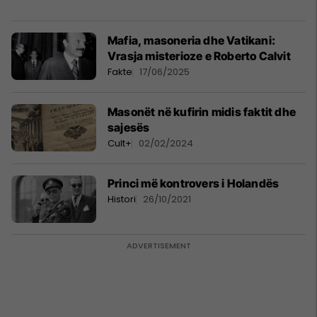
Mafia, masoneria dhe Vatikani:
Vrasja misterioze e Roberto Calvit
Fakte
17/06/2025
Masonët në kufirin midis faktit dhe
sajesës
Cult+
02/02/2024
Princi më kontrovers i Holandës
Histori
26/10/2021