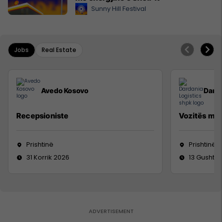
Sunny Hill Festival
Jobs
Real Estate
Avedo Kosovo
Darda
Recepsioniste
Vozitës me 
Prishtinë
Prishtinë
31 Korrik 2026
13 Gusht 2