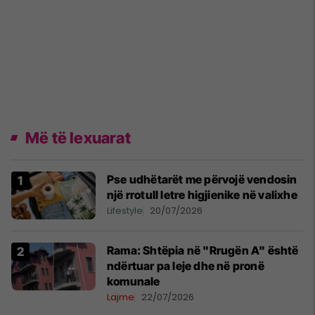
Më të lexuarat
Pse udhëtarët me përvojë vendosin
një rrotull letre higjienike në valixhe
Lifestyle
20/07/2026
Rama: Shtëpia në "Rrugën A" është
ndërtuar pa leje dhe në pronë
komunale
Lajme
22/07/2026