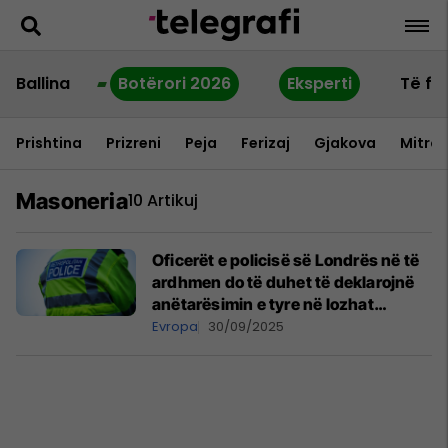
Ballina
Botërori 2026
Eksperti
Të fu
Prishtina
Prizreni
Peja
Ferizaj
Gjakova
Mitrov
Masoneria
10 Artikuj
Oficerët e policisë së Londrës në të
ardhmen do të duhet të deklarojnë
anëtarësimin e tyre në lozhat
masonike
Evropa
30/09/2025