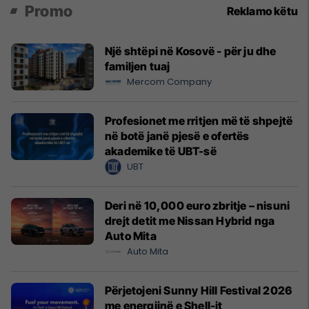
Promo
Reklamo këtu
Një shtëpi në Kosovë - për ju dhe
familjen tuaj
Mercom Company
Profesionet me rritjen më të shpejtë
në botë janë pjesë e ofertës
akademike të UBT-së
UBT
Deri në 10,000 euro zbritje – nisuni
drejt detit me Nissan Hybrid nga
Auto Mita
Auto Mita
Përjetojeni Sunny Hill Festival 2026
me energjinë e Shell-it