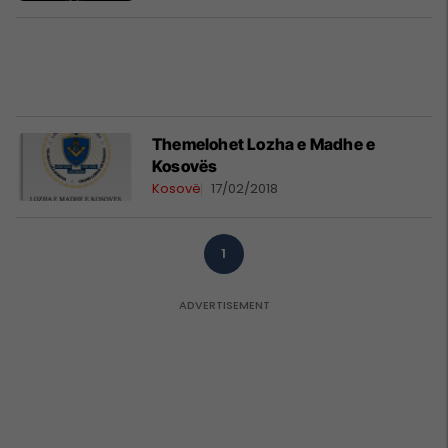
Themelohet Lozha e Madhe e
Kosovës
Kosovë
17/02/2018
1