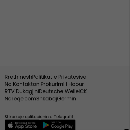
Rreth nesh
Politikat e Privatësisë
Na Kontaktoni
Prokurimi i Hapur
RTV Dukagjini
Deutsche Welle
ICK
Ndreqe.com
Shkabaj
Germin
Shkarkoje aplikacionin e Telegrafit