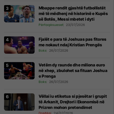
Mbappe rendit gjashtë futbollistët
më të mëdhenj në historinë e Kupës
së Botës, Messi mbetet i dyti
Përfaqësueset
23/07/2026
Fjalët e para të Joshuas pas fitores
me nokaut ndaj Kristian Prengës
Boks
26/07/2026
Vetëm dy raunde dhe miliona euro
në xhep, zbulohet sa fituan Joshua
e Prenga
Boks
26/07/2026
Vëllai iu etiketua si pjesëtar i grupit
të Arkanit, Drejtori i Ekonomisë në
Prizren mohon pretendimet
Drejtësi
24/07/2026