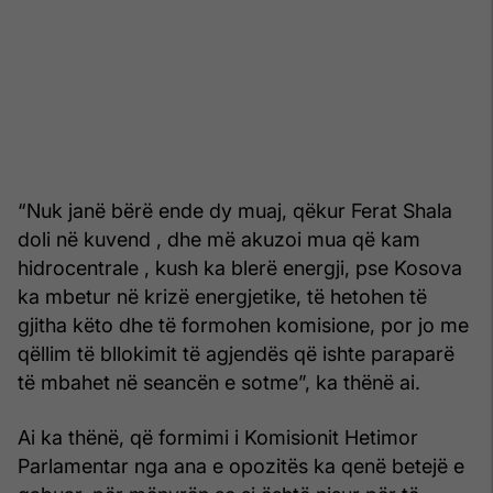
“Nuk janë bërë ende dy muaj, qëkur Ferat Shala
doli në kuvend , dhe më akuzoi mua që kam
hidrocentrale , kush ka blerë energji, pse Kosova
ka mbetur në krizë energjetike, të hetohen të
gjitha këto dhe të formohen komisione, por jo me
qëllim të bllokimit të agjendës që ishte paraparë
të mbahet në seancën e sotme”, ka thënë ai.
Ai ka thënë, që formimi i Komisionit Hetimor
Parlamentar nga ana e opozitës ka qenë betejë e