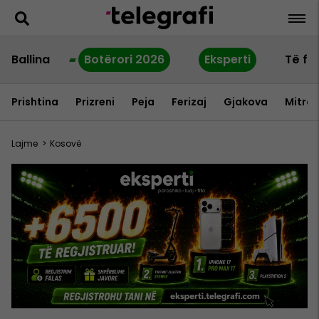
Ballina
Botërori 2026
Eksperti
Të fu
Prishtina
Prizreni
Peja
Ferizaj
Gjakova
Mitrov
Lajme
>
Kosovë