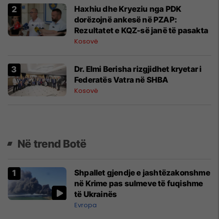
​Haxhiu dhe Kryeziu nga PDK
dorëzojnë ankesë në PZAP:
Rezultatet e KQZ-së janë të pasakta
Kosovë
Dr. Elmi Berisha rizgjidhet kryetar i
Federatës Vatra në SHBA
Kosovë
Në trend Botë
Shpallet gjendje e jashtëzakonshme
në Krime pas sulmeve të fuqishme
të Ukrainës
Evropa