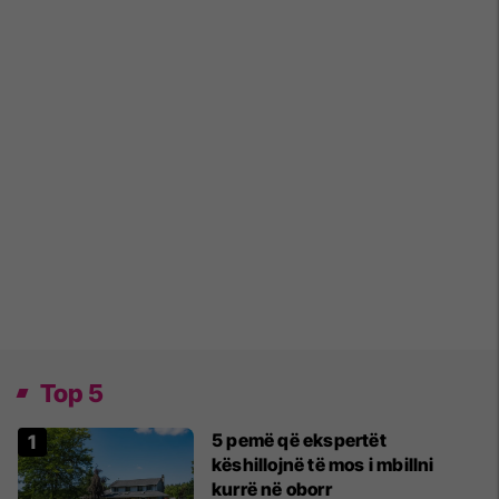
Top 5
5 pemë që ekspertët
këshillojnë të mos i mbillni
kurrë në oborr