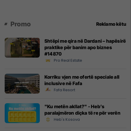
Promo
Reklamo këtu
Shtëpi me qira në Dardani – hapësirë
praktike për banim apo biznes
#14870
Pro Real Estate
Korriku vjen me ofertë speciale all
inclusive në Fafa
Fafa Resort
"Ku metën akllat?" - Heb’s
paralajmëron diçka të re për verën
Heb's Kosova