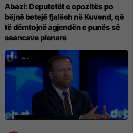
Abazi: Deputetët e opozitës po
bëjnë betejë fjalësh në Kuvend, që
të dëmtojnë agjendën e punës së
seancave plenare