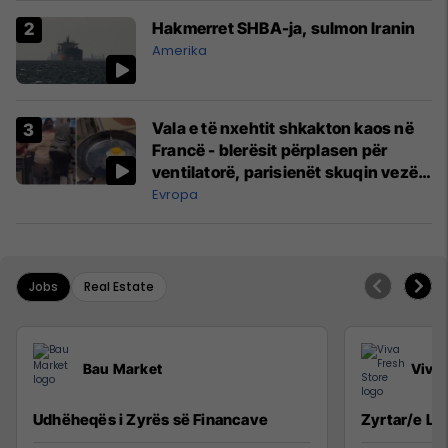
Hakmerret SHBA-ja, sulmon Iranin
Amerika
Vala e të nxehtit shkakton kaos në
Francë - blerësit përplasen për
ventilatorë, parisienët skuqin vezë
në dritare
Evropa
Jobs
Real Estate
Bau Market
Viva 
Udhëheqës i Zyrës së Financave
Zyrtar/e Lig