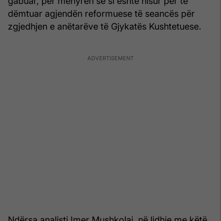
gabuar, për mënyrën se si është nisur për të
dëmtuar agjendën reformuese të seancës për
zgjedhjen e anëtarëve të Gjykatës Kushtetuese.
Ndërsa analisti Imer Mushkolaj, në lidhje me këtë