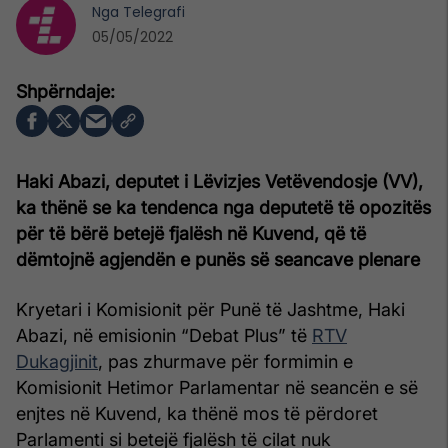
Nga
Telegrafi
05/05/2022
Haki Abazi, deputet i Lëvizjes Vetëvendosje (VV),
ka thënë se ka tendenca nga deputetë të opozitës
për të bërë betejë fjalësh në Kuvend, që të
dëmtojnë agjendën e punës së seancave plenare
Kryetari i Komisionit për Punë të Jashtme, Haki
Abazi, në emisionin “Debat Plus” të
RTV
Dukagjinit
, pas zhurmave për formimin e
Komisionit Hetimor Parlamentar në seancën e së
enjtes në Kuvend, ka thënë mos të përdoret
Parlamenti si betejë fjalësh të cilat nuk