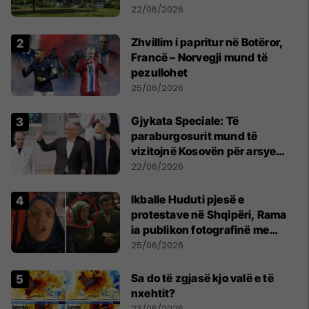
22/06/2026
Zhvillim i papritur në Botëror,
Francë – Norvegji mund të
pezullohet
25/06/2026
​Gjykata Speciale: Të
paraburgosurit mund të
vizitojnë Kosovën për arsye
humanitare
22/06/2026
Ikballe Huduti pjesë e
protestave në Shqipëri, Rama
ia publikon fotografinë me
Ahmadinejadin e Iranit
25/06/2026
Sa do të zgjasë kjo valë e të
nxehtit?
23/06/2026