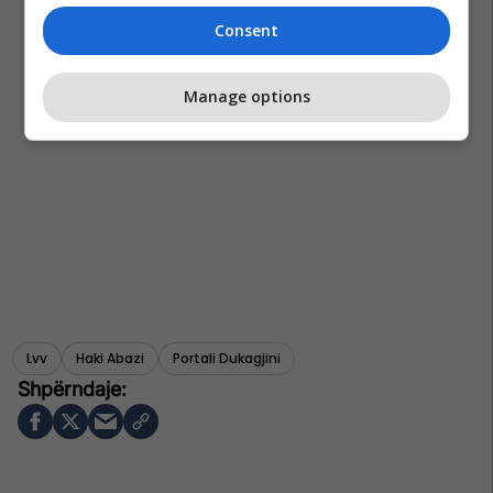
Consent
Manage options
Lvv
Haki Abazi
Portali Dukagjini