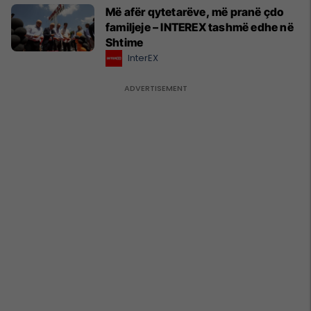
Më afër qytetarëve, më pranë çdo
familjeje – INTEREX tashmë edhe në
Shtime
InterEX