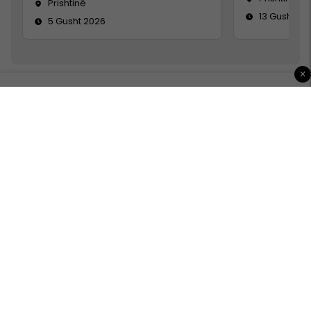
Prishtinë
13 Gusht 20
5 Gusht 2026
×