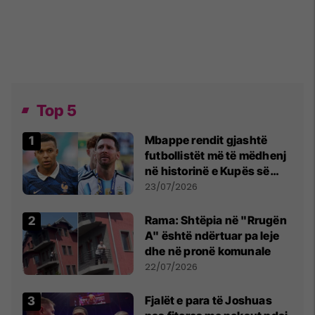
Top 5
Mbappe rendit gjashtë
futbollistët më të mëdhenj
në historinë e Kupës së
Botës, Messi mbetet i dyti
23/07/2026
Rama: Shtëpia në "Rrugën
A" është ndërtuar pa leje
dhe në pronë komunale
22/07/2026
Fjalët e para të Joshuas