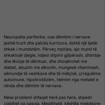
Neuropatia periferike, ose dëmtimi i nervave
jashtë trurit dhe palcës kurrizore, është një tjetër
shkak i mundshëm. Përveç mpirjes, ajo mund të
shkaktojë djegie, ndjesi shpimi gjilpërash, dhimbje
dhe lëvizje të dëmtuar, dhe shoqërohet me
diabet, abuzim me alkoolin, mungesë vitaminash,
sëmundje të veshkave dhe të mëlçisë, çrregullime
autoimune, hipotiroidizëm, helmim nga metalet e
rënda dhe dëmtim të nervave.
Nëse problemi shfaqet herë pas here, shpesh
zgjidhet pa pasoja. Megjithatë, këshilla mjekësore