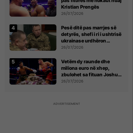
pas fitores me nokaut ndaj
Kristian Prengës
26/07/2026
Pesë ditë pas marrjes së
detyrës, shefi i ri i ushtrisë
ukrainase urdhëron
kontroll të madh
26/07/2026
Vetëm dy raunde dhe
miliona euro në xhep,
zbulohet sa fituan Joshua
e Prenga
26/07/2026