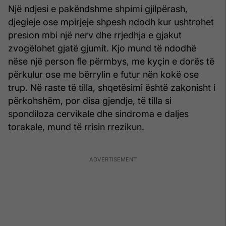
Një ndjesi e pakëndshme shpimi gjilpërash,
djegieje ose mpirjeje shpesh ndodh kur ushtrohet
presion mbi një nerv dhe rrjedhja e gjakut
zvogëlohet gjatë gjumit. Kjo mund të ndodhë
nëse një person fle përmbys, me kyçin e dorës të
përkulur ose me bërrylin e futur nën kokë ose
trup. Në raste të tilla, shqetësimi është zakonisht i
përkohshëm, por disa gjendje, të tilla si
spondiloza cervikale dhe sindroma e daljes
torakale, mund të rrisin rrezikun.