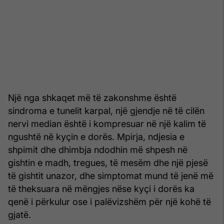
Një nga shkaqet më të zakonshme është
sindroma e tunelit karpal, një gjendje në të cilën
nervi median është i kompresuar në një kalim të
ngushtë në kyçin e dorës. Mpirja, ndjesia e
shpimit dhe dhimbja ndodhin më shpesh në
gishtin e madh, tregues, të mesëm dhe një pjesë
të gishtit unazor, dhe simptomat mund të jenë më
të theksuara në mëngjes nëse kyçi i dorës ka
qenë i përkulur ose i palëvizshëm për një kohë të
gjatë.