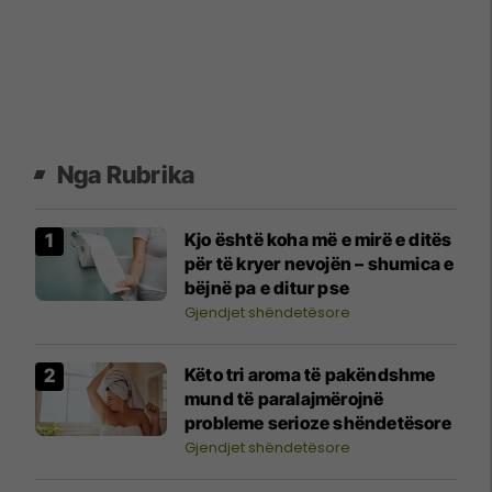
Nga Rubrika
Kjo është koha më e mirë e ditës
për të kryer nevojën – shumica e
bëjnë pa e ditur pse
Gjendjet shëndetësore
Këto tri aroma të pakëndshme
mund të paralajmërojnë
probleme serioze shëndetësore
Gjendjet shëndetësore