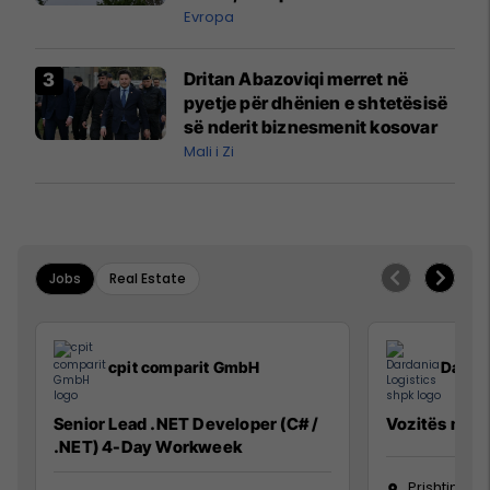
ngritën në ajër për të
Evropa
interceptuar fluturaken e Qatar
Airways që po shkonte drejt
Dritan Abazoviqi merret në
Mançesterit
pyetje për dhënien e shtetësisë
së nderit biznesmenit kosovar
Mali i Zi
Jobs
Real Estate
cpit comparit GmbH
Dardan
Senior Lead .NET Developer (C# /
Vozitës me K
.NET) 4-Day Workweek
Prishtinë