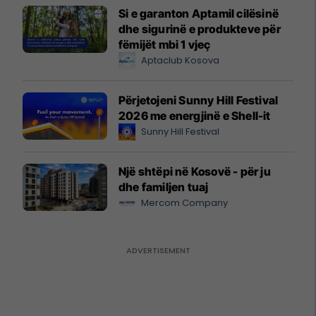
Si e garanton Aptamil cilësinë
dhe sigurinë e produkteve për
fëmijët mbi 1 vjeç
Aptaclub Kosova
Përjetojeni Sunny Hill Festival
2026 me energjinë e Shell-it
Sunny Hill Festival
Një shtëpi në Kosovë - për ju
dhe familjen tuaj
Mercom Company