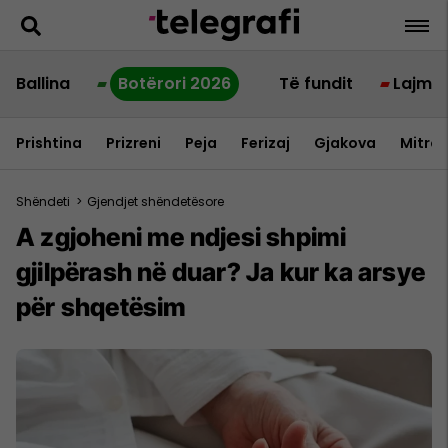
Ballina
Botërori 2026
Të fundit
Lajme
Prishtina
Prizreni
Peja
Ferizaj
Gjakova
Mitrov
Shëndeti
>
Gjendjet shëndetësore
A zgjoheni me ndjesi shpimi
gjilpërash në duar? Ja kur ka arsye
për shqetësim