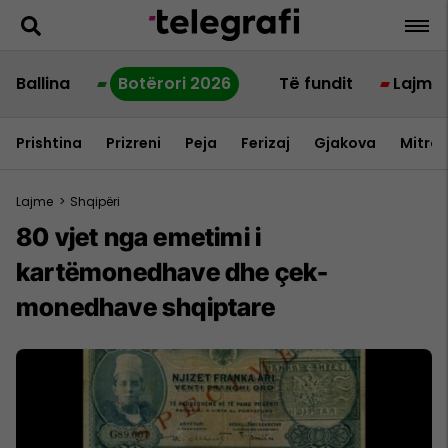
Ballina
Botërori 2026
Të fundit
Lajme
Prishtina
Prizreni
Peja
Ferizaj
Gjakova
Mitrov
Lajme
>
Shqipëri
​80 vjet nga emetimi i
kartëmonedhave dhe çek-
monedhave shqiptare