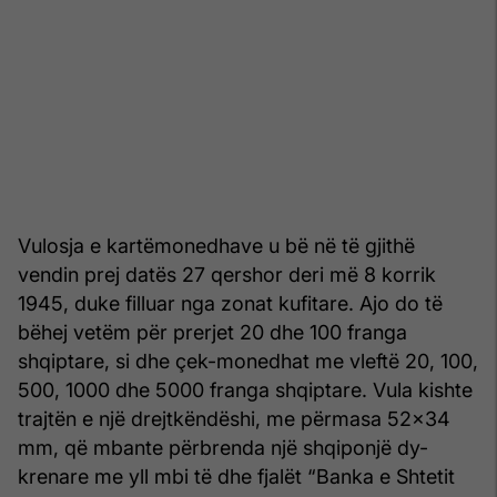
Vulosja e kartëmonedhave u bë në të gjithë
vendin prej datës 27 qershor deri më 8 korrik
1945, duke filluar nga zonat kufitare. Ajo do të
bëhej vetëm për prerjet 20 dhe 100 franga
shqiptare, si dhe çek-monedhat me vleftë 20, 100,
500, 1000 dhe 5000 franga shqiptare. Vula kishte
trajtën e një drejtkëndëshi, me përmasa 52×34
mm, që mbante përbrenda një shqiponjë dy-
krenare me yll mbi të dhe fjalët “Banka e Shtetit