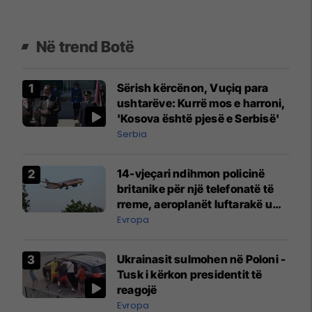
Në trend Botë
Sërish kërcënon, Vuçiq para
ushtarëve: Kurrë mos e harroni,
'Kosova është pjesë e Serbisë'
Serbia
14-vjeçari ndihmon policinë
britanike për një telefonatë të
rreme, aeroplanët luftarakë u
ngritën në ajër për të
Evropa
interceptuar fluturaken e Qatar
Airways që po shkonte drejt
Ukrainasit sulmohen në Poloni -
Mançesterit
Tusk i kërkon presidentit të
reagojë
Evropa