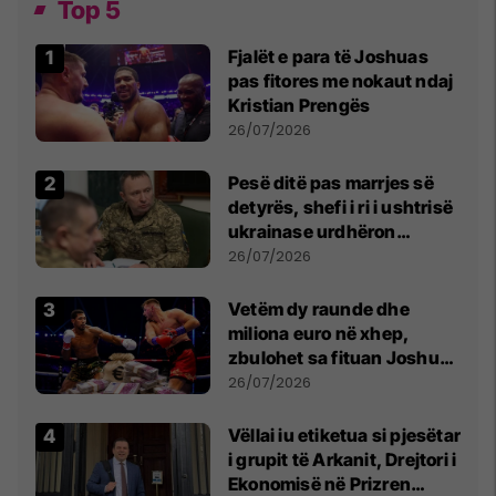
Top 5
Fjalët e para të Joshuas
pas fitores me nokaut ndaj
Kristian Prengës
26/07/2026
Pesë ditë pas marrjes së
detyrës, shefi i ri i ushtrisë
ukrainase urdhëron
kontroll të madh
26/07/2026
Vetëm dy raunde dhe
miliona euro në xhep,
zbulohet sa fituan Joshua
e Prenga
26/07/2026
Vëllai iu etiketua si pjesëtar
i grupit të Arkanit, Drejtori i
Ekonomisë në Prizren