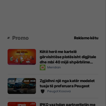
Promo
Reklamo këtu
Këtë herë me kartelë
gërvishtëse plotësisht digjitale
dhe mbi 40 mijë shpërblime
instant!
Meridian
Zgjidhni një nga katër modelet
tuaja të preferuara Peugeot
Peugot Kosova
IPKO vazhdon partneritetin me