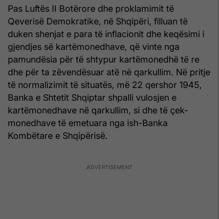
Pas Luftës II Botërore dhe proklamimit të
Qeverisë Demokratike, në Shqipëri, filluan të
duken shenjat e para të inflacionit dhe keqësimi i
gjendjes së kartëmonedhave, që vinte nga
pamundësia për të shtypur kartëmonedhë të re
dhe për ta zëvendësuar atë në qarkullim. Në pritje
të normalizimit të situatës, më 22 qershor 1945,
Banka e Shtetit Shqiptar shpalli vulosjen e
kartëmonedhave në qarkullim, si dhe të çek-
monedhave të emetuara nga ish-Banka
Kombëtare e Shqipërisë.