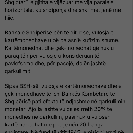
Shqiptar”, e gjitha e vijëzuar me vija paralele
horizontale, ku shqiponja dhe shkrimet janë me
hije.
Banka e Shqipërisë bën të ditur se, vulosja e
kartëmonedhave u bë pa asnjë kufizim shume.
Kartëmonedhat dhe çek-monedhat që nuk u
paraqitën për vulosje u konsideruan të
pavlefshme dhe, për pasojë, dolën jashtë
qarkullimit.
Sipas BSH-së, vulosja e kartëmonedhave dhe e
çek-monedhave të ish-Bankës Kombëtare të
Shqipërisë pati efekte të ndjeshme në qarkullimin
monetar. Ajo la jashtë vulosjes rreth 20% të
monedhës në qarkullim, pasi nuk u vulosën
kartëmonedhat me prerje nën 20 franga
shqiptare. Në fund të vitit 1945, emisioni arriti në