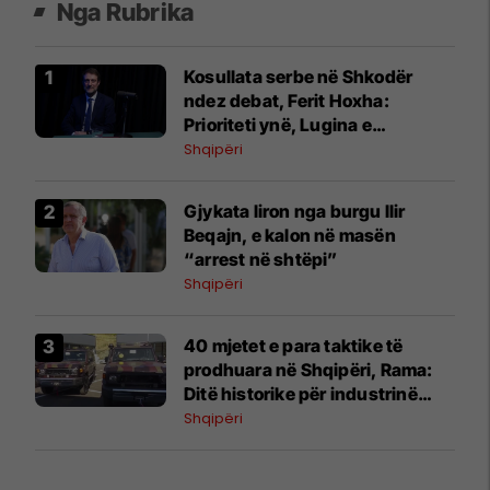
Nga Rubrika
Kosullata serbe në Shkodër
ndez debat, Ferit Hoxha:
Prioriteti ynë, Lugina e
Preshevës
Shqipëri
Gjykata liron nga burgu Ilir
Beqajn, e kalon në masën
“arrest në shtëpi”
Shqipëri
40 mjetet e para taktike të
prodhuara në Shqipëri, Rama:
Ditë historike për industrinë
ushtarake
Shqipëri