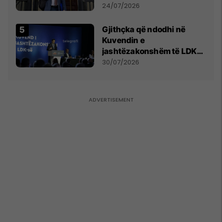
mohon pretendimet
24/07/2026
Gjithçka që ndodhi në
Kuvendin e
jashtëzakonshëm të LDK-
së
30/07/2026