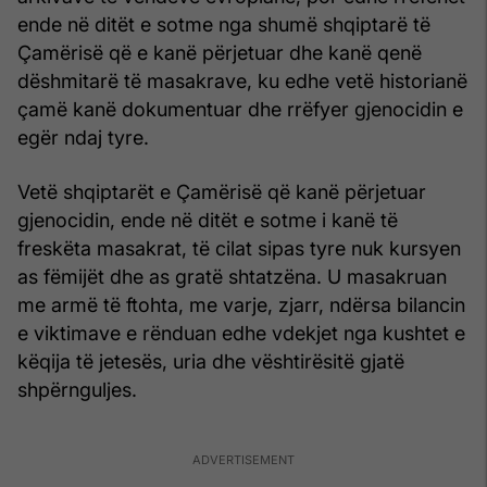
ende në ditët e sotme nga shumë shqiptarë të
Çamërisë që e kanë përjetuar dhe kanë qenë
dëshmitarë të masakrave, ku edhe vetë historianë
çamë kanë dokumentuar dhe rrëfyer gjenocidin e
egër ndaj tyre.
Vetë shqiptarët e Çamërisë që kanë përjetuar
gjenocidin, ende në ditët e sotme i kanë të
freskëta masakrat, të cilat sipas tyre nuk kursyen
as fëmijët dhe as gratë shtatzëna. U masakruan
me armë të ftohta, me varje, zjarr, ndërsa bilancin
e viktimave e rënduan edhe vdekjet nga kushtet e
këqija të jetesës, uria dhe vështirësitë gjatë
shpërnguljes.