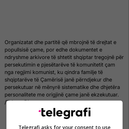
Organizatat dhe partitë që mbrojnë të drejtat e
popullsisë çame, por edhe dokumentet e
ndryshme arkivore të shtetit shqiptar tregojnë për
persekutimin e pjesëtarëve të komunitetit çam
nga regjimi komunist, ku qindra familje të
shqiptarëve të Çamërisë janë përndjekur dhe
persekutuar në mënyrë sistematike dhe dhjetëra
personalitete me origjinë çame janë ekzekutuar.
/Telegrafi/
Telegrafi asks for your consent to use