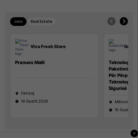
Jobs
Real Estate
Viva Fresh Store
Golde
Pranues Malli
Teknolog/e p
Paketimin e 
Për Përpunim
Teknolog/e 
Sigurisë së 
Ferizaj
19 Gusht 2026
Mitrovicë
15 Gusht 20
×