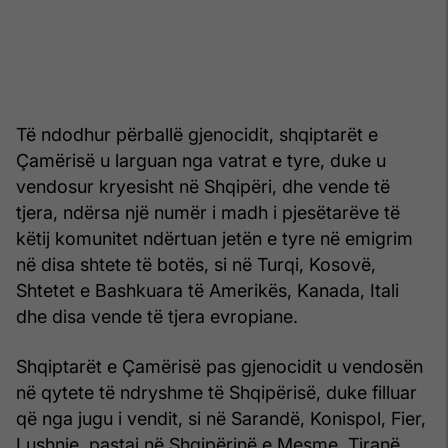
Të ndodhur përballë gjenocidit, shqiptarët e
Çamërisë u larguan nga vatrat e tyre, duke u
vendosur kryesisht në Shqipëri, dhe vende të
tjera, ndërsa një numër i madh i pjesëtarëve të
këtij komunitet ndërtuan jetën e tyre në emigrim
në disa shtete të botës, si në Turqi, Kosovë,
Shtetet e Bashkuara të Amerikës, Kanada, Itali
dhe disa vende të tjera evropiane.
Shqiptarët e Çamërisë pas gjenocidit u vendosën
në qytete të ndryshme të Shqipërisë, duke filluar
që nga jugu i vendit, si në Sarandë, Konispol, Fier,
Lushnje, pastaj në Shqipërinë e Mesme, Tiranë,