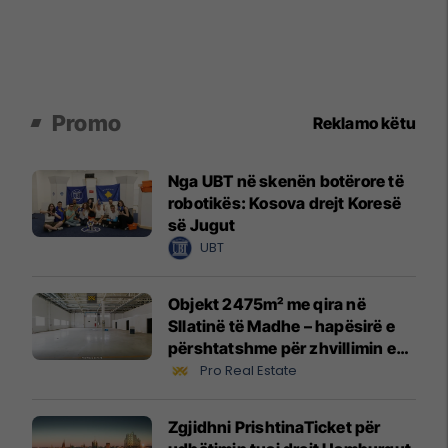
Promo
Reklamo këtu
Nga UBT në skenën botërore të
robotikës: Kosova drejt Koresë
së Jugut
UBT
Objekt 2475m² me qira në
Sllatinë të Madhe – hapësirë e
përshtatshme për zhvillimin e
biznesit #16068
Pro Real Estate
Zgjidhni PrishtinaTicket për