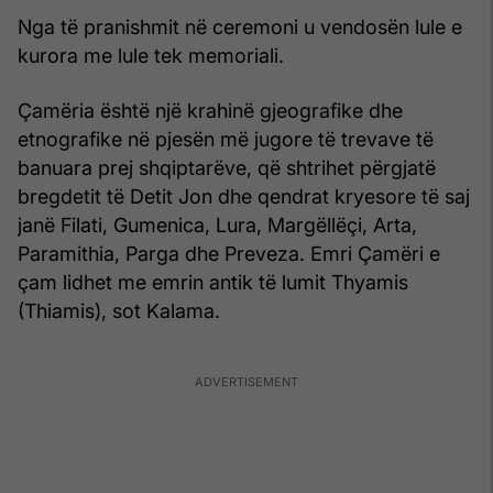
Nga të pranishmit në ceremoni u vendosën lule e
kurora me lule tek memoriali.
Çamëria është një krahinë gjeografike dhe
etnografike në pjesën më jugore të trevave të
banuara prej shqiptarëve, që shtrihet përgjatë
bregdetit të Detit Jon dhe qendrat kryesore të saj
janë Filati, Gumenica, Lura, Margëllëçi, Arta,
Paramithia, Parga dhe Preveza. Emri Çamëri e
çam lidhet me emrin antik të lumit Thyamis
(Thiamis), sot Kalama.