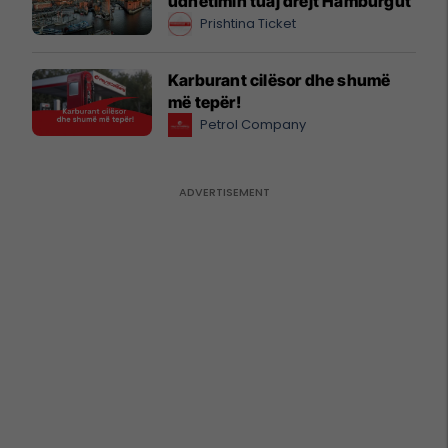
udhëtimin tuaj drejt Hamburgut
Prishtina Ticket
Karburant cilësor dhe shumë
më tepër!
Petrol Company