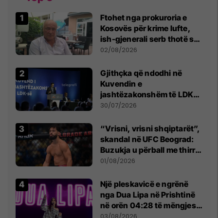
Ftohet nga prokuroria e
Kosovës për krime lufte,
ish-gjenerali serb thotë se
dikush e tradhtoi në
02/08/2026
Beograd
Gjithçka që ndodhi në
Kuvendin e
jashtëzakonshëm të LDK-
së
30/07/2026
“Vrisni, vrisni shqiptarët”,
skandal në UFC Beograd:
Buzukja u përball me thirrje
anti-shqiptare nga
01/08/2026
tribunat
Një pleskavicë e ngrënë
nga Dua Lipa në Prishtinë
në orën 04:28 të mëngjesit
- dhe bota digjitale serbe
03/08/2026