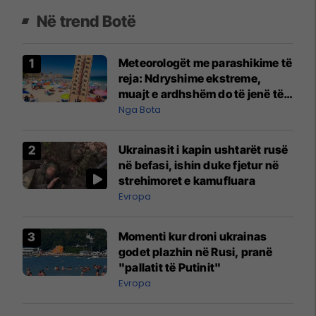
Në trend Botë
Meteorologët me parashikime të
reja: Ndryshime ekstreme,
muajt e ardhshëm do të jenë të
pazakontë
Nga Bota
Ukrainasit i kapin ushtarët rusë
në befasi, ishin duke fjetur në
strehimoret e kamufluara
Evropa
Momenti kur droni ukrainas
godet plazhin në Rusi, pranë
"pallatit të Putinit"
Evropa