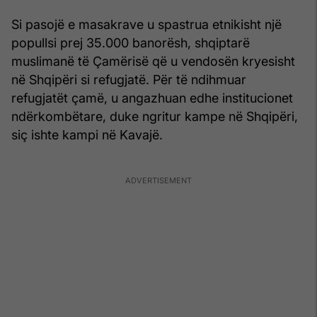
Si pasojë e masakrave u spastrua etnikisht një
popullsi prej 35.000 banorësh, shqiptarë
muslimanë të Çamërisë që u vendosën kryesisht
në Shqipëri si refugjatë. Për të ndihmuar
refugjatët çamë, u angazhuan edhe institucionet
ndërkombëtare, duke ngritur kampe në Shqipëri,
siç ishte kampi në Kavajë.