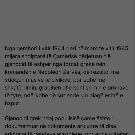
Nga qershori i vitit 1944 deri në mars të vitit 1945,
mijëra shqiptarë të Çamërisë përjetuan një
gjenocid të ashpër nga forcat greke nën
komandën e Napoleon Zervës, që rezultoi me
vdekjen masive të civilëve, por edhe me
shkatërrimin, grabitjen dhe konfiskimin e pronave
të tyre, ndërkohë që sot ende kjo plagë është e
hapur.
Gjenocidi grek ndaj popullsisë çame është i
dokumentuar në dokumente arkivore të disa
arkivave të vendeve evropiane, por edhe rrëfehet