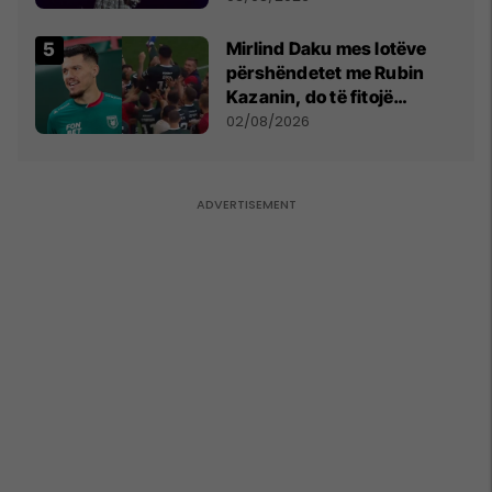
shpall gjendjen e luftës
Mirlind Daku mes lotëve
përshëndetet me Rubin
Kazanin, do të fitojë
miliona te Spartak Moska
02/08/2026