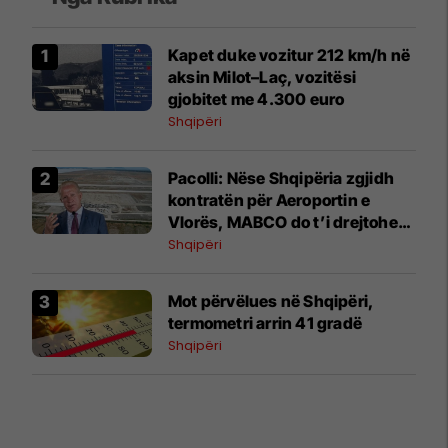
Kapet duke vozitur 212 km/h në
aksin Milot–Laç, vozitësi
gjobitet me 4.300 euro
Shqipëri
Pacolli: Nëse Shqipëria zgjidh
kontratën për Aeroportin e
Vlorës, MABCO do t’i drejtohet
arbitrazhit ndërkombëtar
Shqipëri
Mot përvëlues në Shqipëri,
termometri arrin 41 gradë
Shqipëri