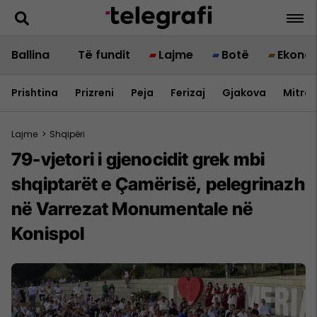
Ballina
Të fundit
Lajme
Botë
Ekono
Prishtina
Prizreni
Peja
Ferizaj
Gjakova
Mitrov
Lajme
>
Shqipëri
79-vjetori i gjenocidit grek mbi
shqiptarët e Çamërisë, pelegrinazh
në Varrezat Monumentale në
Konispol