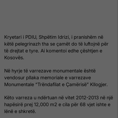
Kryetari i PDIU, Shpëtim Idrizi, i pranishëm në
këtë pelegrinazh tha se çamët do të luftojnë për
të drejtat e tyre. Ai komentoi edhe çështjen e
Kosovës.
Në hyrje të varrezave monumentale është
vendosur pllaka memoriale e varrezave
Monumentale “Trëndafilat e Çamërisë” Kllogjer.
Këto varreza u ndërtuan në vitet 2012-2013 në një
hapësirë prej 12,000 m2 e cila për 68 vjet ishte e
lënë e shkretë.