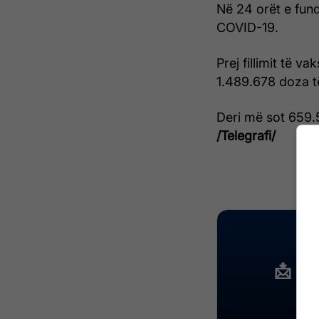
Në 24 orët e fund
COVID-19.
Prej fillimit të v
1.489.678 doza t
Deri më sot 659.
/Telegrafi/