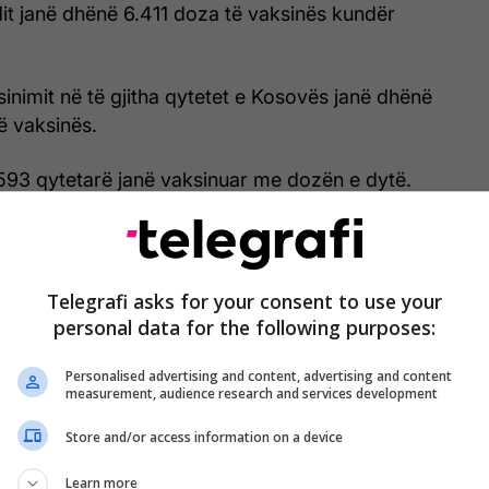
it janë dhënë 6.411 doza të vaksinës kundër
aksinimit në të gjitha qytetet e Kosovës janë dhënë
ë vaksinës.
593 qytetarë janë vaksinuar me dozën e dytë.
Telegrafi asks for your consent to use your
personal data for the following purposes:
Personalised advertising and content, advertising and content
measurement, audience research and services development
Store and/or access information on a device
Learn more