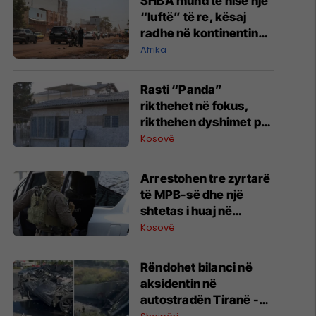
SHBA mund të nisë një
“luftë” të re, kësaj
radhe në kontinentin
afrikan
Afrika
Rasti “Panda”
rikthehet në fokus,
rikthehen dyshimet për
rolin e strukturave të
Kosovë
sigurisë serbe
Arrestohen tre zyrtarë
të MPB-së dhe një
shtetas i huaj në
aksionin e Policisë dhe
Kosovë
AKI-së
​Rëndohet bilanci në
aksidentin në
autostradën Tiranë -