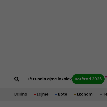
Të Fundit
Lajme lokale
Botërori 2026
Ballina
Lajme
Botë
Ekonomi
T