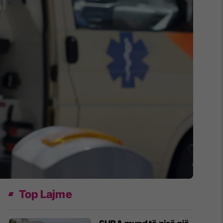
Top Lajme