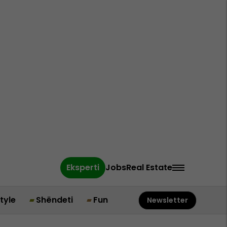
Eksperti
Jobs
Real Estate
style
Shëndeti
Fun
Newsletter