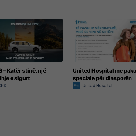
 – Katër stinë, një
United Hospital me pak
hje e sigurt
speciale për diasporën
XFIS
United Hospital