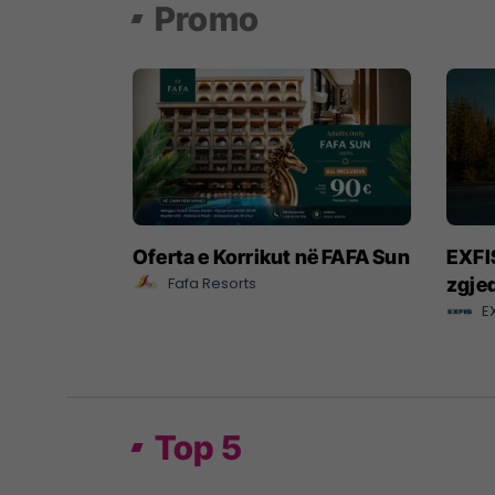
Promo
Oferta e Korrikut në FAFA Sun
EXFIS
Fafa Resorts
zgjed
E
Top 5