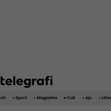
ech
Sport
Magazina
Cult
Ajo
Life