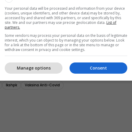
Your personal data will be processed and information from your device
(cookies, unique identifiers, and other device data) may be stored by,
accessed by and shared with 369 partners, or used specifically by this
site. We and our partners may use precise geolocation data.
List of
partners.
Some vendors may process your personal data on the basis of legitimate
interest, which you can object to by managing your options below. Look
for a link at the bottom of this page or in the site menu to manage or
withdraw consent in privacy and cookie settings.
Manage options
Consent
Ikshpk
Vaksina Anti-Covid