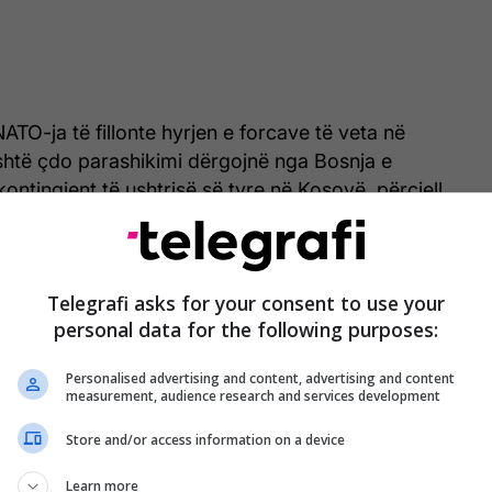
ATO-ja të fillonte hyrjen e forcave të veta në
ashtë çdo parashikimi dërgojnë nga Bosnja e
ontingjent të ushtrisë së tyre në Kosovë, përcjell
n 23-vjetorin e një dite të trishtë për Kosovën në
Telegrafi asks for your consent to use your
ë saj, por si simbolikë jep edhe të ardhmen e vendit
personal data for the following purposes:
ratën e Rusisë, e cila, për fat të keq, nuk dallon
ruktive moskovite edhe para datës në fjalë.
Personalised advertising and content, advertising and content
measurement, audience research and services development
Store and/or access information on a device
orcat okupatore serbe në Koshare, Ushtria
Learn more