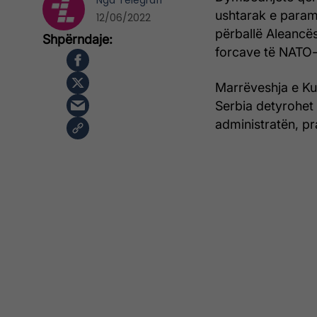
Nga
Telegrafi
ushtarak e parami
12/06/2022
përballë Aleancës 
forcave të NATO-
Marrëveshja e Ku
Serbia detyrohet 
administratën, pra