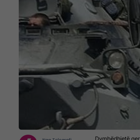
Dymbëdhjetë qersh