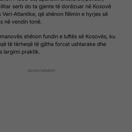
litar serb do ta gjente të dorëzuar në Kosovë
Veri-Atlantike, që shënon fillimin e hyrjes së
s në vendin tonë.
manovës shënon fundin e luftës së Kosovës, ku
që të tërheqë të gjitha forcat ushtarake dhe
 largimi praktik.