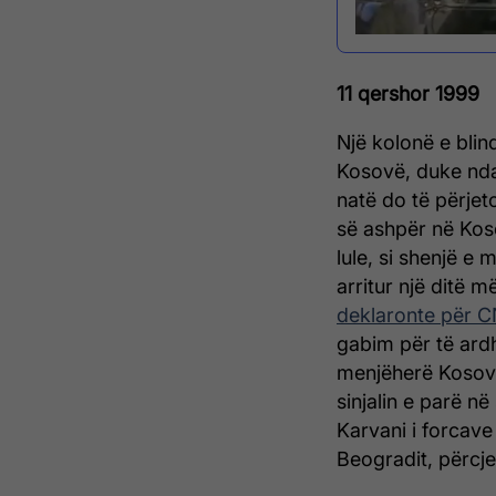
11 qershor 1999
Një kolonë e blin
Kosovë, duke ndal
natë do të përjeto
së ashpër në Koso
lule, si shenjë e
arritur një ditë m
deklaronte për 
gabim për të ardh
menjëherë Kosovën
sinjalin e parë n
Karvani i forcave 
Beogradit, përcjel