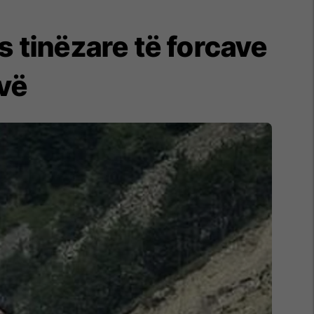
s tinëzare të forcave
ovë