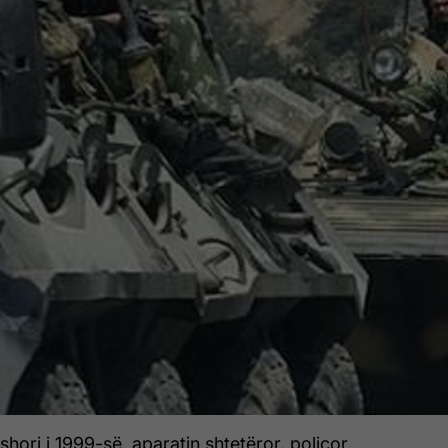
ori i 1999-së, aparatin shtetëror, policor,