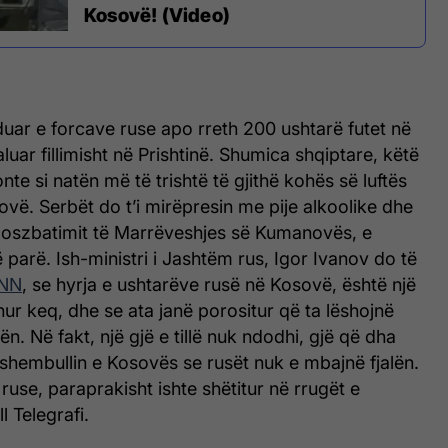
Kosovë! (Video)
duar e forcave ruse apo rreth 200 ushtarë futet në
uar fillimisht në Prishtinë. Shumica shqiptare, këtë
nte si natën më të trishtë të gjithë kohës së luftës
vë. Serbët do t’i mirëpresin me pije alkoolike dhe
 moszbatimit të Marrëveshjes së Kumanovës, e
ë parë. Ish-ministri i Jashtëm rus, Igor Ivanov do të
CNN
, se hyrja e ushtarëve rusë në Kosovë, është një
ur keq, dhe se ata janë porositur që ta lëshojnë
. Në fakt, një gjë e tillë nuk ndodhi, gjë që dha
ë shembullin e Kosovës se rusët nuk e mbajnë fjalën.
ruse, paraprakisht ishte shëtitur në rrugët e
l Telegrafi.