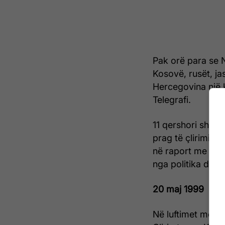
Pak orë para se N
Kosovë, rusët, j
Hercegovina një k
Telegrafi.
11 qershori shëno
prag të çlirimit t
në raport me Fede
nga politika dest
20 maj 1999
Në luftimet me f