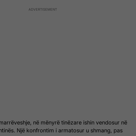
 marrëveshje, në mënyrë tinëzare ishin vendosur në
htinës. Një konfrontim i armatosur u shmang, pas