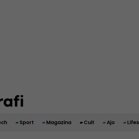
ech
Sport
Magazina
Cult
Ajo
Life