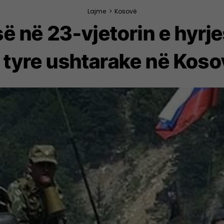
Lajme
>
Kosovë
ë në 23-vjetorin e hyrje
 tyre ushtarake në Kos