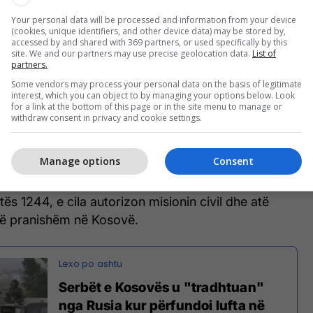
vës deklaroi se kishte vrarë edhe një mercenar rus,
Your personal data will be processed and information from your device
përkrah serbëve. Ai ishte oficer i ushtrisë ruse.
(cookies, unique identifiers, and other device data) may be stored by,
 të lajmeve
publikuan
dokumente dhe konferencën
accessed by and shared with 369 partners, or used specifically by this
site. We and our partners may use precise geolocation data.
List of
-së, e cila argumentoi pjesëmarrjen e rusëve në
partners.
e ndaj popullit të Kosovës.
Some vendors may process your personal data on the basis of legitimate
interest, which you can object to by managing your options below. Look
for a link at the bottom of this page or in the site menu to manage or
derata e Rusisë vuri veto
, për herë të parë që nga
withdraw consent in privacy and cookie settings.
Berlinit, për rezolutën që u propozua në raport me
lin e Sigurimit të Kombeve të Bashkuara, gjë që
Manage options
Consent
iti 1990) në një pikë të marrëdhënieve të acaruara
t perëndimore. Të nesërmen, më 10 qershor, u bë
tës 1244, e cila autorizon misionin civil dhe atë
 të pranishëm në Kosovë.
Serbët e Kosovës u "tradhtuan"
nga Rusia kur përfundoi lufta në