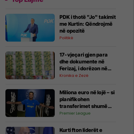
PDK i thotë "Jo" takimit
me Kurtin: Qëndrojmë
në opozitë
Politikë
17-vjeçari gjen para
dhe dokumente në
Ferizaj, i dorëzon në
polici
Kronika e Zezë
Miliona euro në lojë – si
planifikohen
transferimet shumë
muaj para hapjes së
Premier League
afatit kalimtar
Kurti fton liderët e