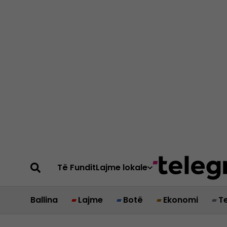
Të Fundit
Lajme lokale
Ballina
Lajme
Botë
Ekonomi
T