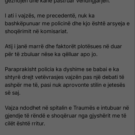
gëzhojën dhe kanë pastruar vendngjarjen.
I ati i vajzës, me precedentë, nuk ka
bashkëpunuar me policinë dhe kjo është arsyeja e
shoqërimit në komisariat.
Atij i janë marrë dhe faktorët plotësues në duar
për të zbuluar nëse ka qëlluar apo jo.
Paraprakisht policia ka dyshime se babai e ka
shtyrë drejt vetëvrasjes vajzën pas një debati të
ashpër me të, pasi nuk aprovonte stilin e jetesës
së saj.
Vajza ndodhet në spitalin e Traumës e intubuar në
gjendje të rëndë e shoqëruar nga gjyshërit me të
cilët është rritur.