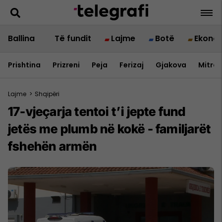
Ballina
Të fundit
Lajme
Botë
Ekono
Prishtina
Prizreni
Peja
Ferizaj
Gjakova
Mitrov
Lajme
>
Shqipëri
17-vjeçarja tentoi t’i jepte fund
jetës me plumb në kokë - familjarët
fshehën armën