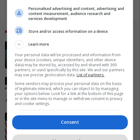
Personalised advertising and content, advertising and
content measurement, audience research and
services development
Top 5
Store and/or access information on a device
MINUTË PAS MINUTE - Lufta në
Learn more
Iran dhe zhvillimet në Lindjen e
Your personal data will be processed and information from
Mesme
your device (cookies, unique identifiers, and other device
data) may be stored by, accessed by and shared with 369
02/04/2026
partners, or used specifically by this site. We and our partners
may use precise geolocation data.
List of partners.
Pse Fidel Castro gjithmonë
Some vendors may process your personal data on the basis
mbante dy orë të markës
of legitimate interest, which you can object to by managing
Rolex? (Foto)
your options below. Look for a link at the bottom of this page
or in the site menu to manage or withdraw consent in privacy
29/11/2016
and cookie settings.
Ish-zyrtari amerikan, Kent:
Consent
SHBA-ja do të largohet nga
NATO dhe do ta mbështet
Izraelin në një luftë të
09/04/2026