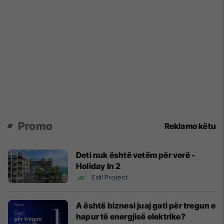
Promo
Reklamo këtu
Deti nuk është vetëm për verë -
Holiday In 2
Edil Project
A është biznesi juaj gati për tregun e
hapur të energjisë elektrike?