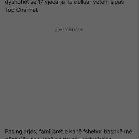
dyshohet se 17 vjeçarja ka qëlluar veten, sipas
Top Channel.
Pas ngjarjes, familjarët e kanë fshehur bashkë me