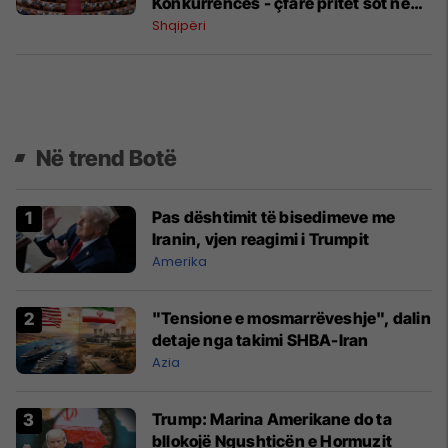
Konkurrencës - çfarë pritet sot në
Kuvend
Shqipëri
Në trend Botë
Pas dështimit të bisedimeve me
Iranin, vjen reagimi i Trumpit
Amerika
"Tensione e mosmarrëveshje", dalin
detaje nga takimi SHBA-Iran
Azia
Trump: Marina Amerikane do ta
bllokojë Ngushticën e Hormuzit