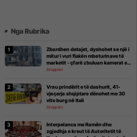
Nga Rubrika
Zbardhen detajet, dyshohet se një i
mitur i vuri flakën mbeturinave të
marketit - çfarë zbuluan kamerat e
sigurisë
Shqipëri
Vrau prindërit e të dashurit, 41-
vjeçarja shqiptare dënohet me 30
vite burg në Itali
Shqipëri
Interpelanca me Ramën dhe
zgjedhja e kreut të Autoritetit të