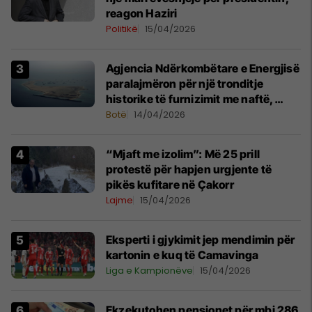
reagon Haziri
Politikë
15/04/2026
Agjencia Ndërkombëtare e Energjisë
paralajmëron për një tronditje
historike të furnizimit me naftë,
ndërsa lufta me Iranin mbyt tregjet
Botë
14/04/2026
globale
“Mjaft me izolim”: Më 25 prill
protestë për hapjen urgjente të
pikës kufitare në Çakorr
Lajme
15/04/2026
Eksperti i gjykimit jep mendimin për
kartonin e kuq të Camavinga
Liga e Kampionëve
15/04/2026
Ekzekutohen pensionet për mbi 286