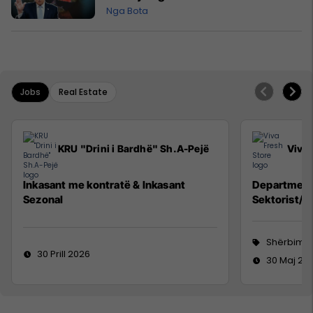
Nga Bota
Jobs
Real Estate
KRU "Drini i Bardhë" Sh.A-Pejë
Viva 
Inkasant me kontratë & Inkasant
Department
Sezonal
Sektorist/e
Shërbime 
30 Prill 2026
30 Maj 20