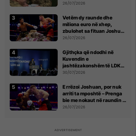
kontroll të madh
26/07/2026
Vetëm dy raunde dhe
miliona euro në xhep,
zbulohet sa fituan Joshua
e Prenga
26/07/2026
Gjithçka që ndodhi në
Kuvendin e
jashtëzakonshëm të LDK-
së
30/07/2026
E rrëzoi Joshuan, por nuk
arriti ta mposhtë – Prenga
bie me nokaut në raundin e
dytë
26/07/2026