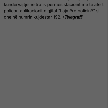
kundërvajtje në trafik përmes stacionit më të afërt
policor, aplikacionit digjital “Lajmëro policinë” si
dhe në numrin kujdestar 192. /
Telegrafi
/