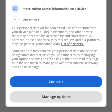
Store and/or access information on a device
Learn more
Your personal data will be processed and information from
your device (cookies, unique identifiers, and other device
Ferizaj Lokale
Policia E Kosovës
Ferizaj
Shtime
data) may be stored by, accessed by and shared with 369
Hani I Elezit
Kaçanik
Shtërpca
partners, or used specifically by this site. We and our partners
may use precise geolocation data.
List of partners.
Some vendors may process your personal data on the basis
of legitimate interest, which you can object to by managing
your options below. Look for a link at the bottom of this page
or in the site menu to manage or withdraw consent in privacy
and cookie settings.
Consent
Manage options