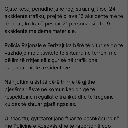
Gjatë kësaj periudhe janë regjistruar gjithsej 24
aksidente trafiku, prej të cilave 15 aksidente me të
lënduar, ku kanë pësuar 21 persona, si dhe 9
aksidente me dëme materiale.
Policia Rajonale e Ferizajt ka bërë të ditur se do të
vazhdojë me aktivitete të shtuara në terren, me
qëllim të rritjes së sigurisë në trafik dhe
parandalimit të aksidenteve.
Në njoftim u është bërë thirrje të gjithë
pjesëmarrësve në komunikacion që të
respektojnë rregullat e trafikut dhe të tregojnë
kujdes të shtuar gjatë ngasjes.
Gjithashtu, qytetarët janë ftuar të bashkëpunojnë
me Policinë e Kosovës dhe të raportojnë çdo