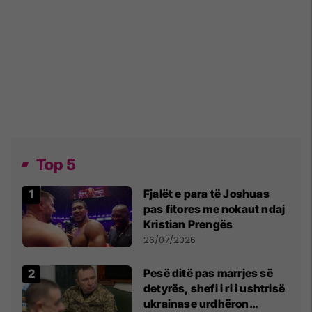
Top 5
Fjalët e para të Joshuas
pas fitores me nokaut ndaj
Kristian Prengës
26/07/2026
Pesë ditë pas marrjes së
detyrës, shefi i ri i ushtrisë
ukrainase urdhëron