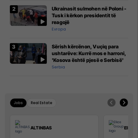
Airways që po shkonte drejt
Ukrainasit sulmohen në Poloni -
Mançesterit
Tusk i kërkon presidentit të
reagojë
Evropa
Sërish kërcënon, Vuçiq para
ushtarëve: Kurrë mos e harroni,
'Kosova është pjesë e Serbisë'
Serbia
Jobs
Real Estate
ALTINBAS
Elkos