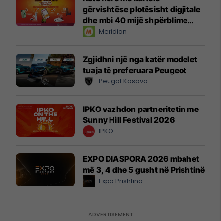
gërvishtëse plotësisht digjitale
dhe mbi 40 mijë shpërblime
instant!
Meridian
Zgjidhni një nga katër modelet
tuaja të preferuara Peugeot
Peugot Kosova
IPKO vazhdon partneritetin me
Sunny Hill Festival 2026
IPKO
EXPO DIASPORA 2026 mbahet
më 3, 4 dhe 5 gusht në Prishtinë
Expo Prishtina