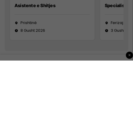
Asistente e Shitjes
Specialist Mi
Prishtinë
Ferizaj
8 Gusht 2026
3 Gusht 20
×