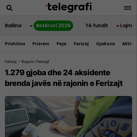
Ballina
Botërori 2026
Të fundit
Lajme
Prishtina
Prizreni
Peja
Ferizaj
Gjakova
Mitrov
Ferizaj
>
Rajoni i Ferizajt
1.279 gjoba dhe 24 aksidente
brenda javës në rajonin e Ferizajt