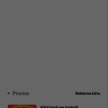
Promo
Reklamo këtu
Këtë herë me kartelë