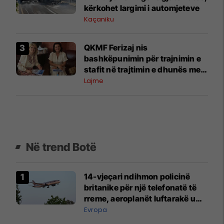
kërkohet largimi i automjeteve
Kaçaniku
QKMF Ferizaj nis
bashkëpunimin për trajnimin e
stafit në trajtimin e dhunës me
bazë gjinore
Lajme
Në trend Botë
14-vjeçari ndihmon policinë
britanike për një telefonatë të
rreme, aeroplanët luftarakë u
ngritën në ajër për të
Evropa
interceptuar fluturaken e Qatar