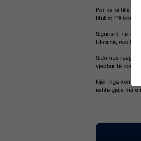
Por ka të tillë q
titullin: ‘Të korrat
Sigurisht, në kët
Ukrainë, nuk kan
Sidomos reagimet
vjedhur të korrat
Njëri nga komentu
është gjëja më e