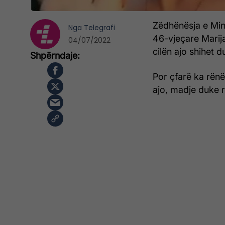
Zëdhënësja e Mini
Nga
Telegrafi
46-vjeçare Marija
04/07/2022
cilën ajo shihet 
Por çfarë ka rënë
ajo, madje duke re