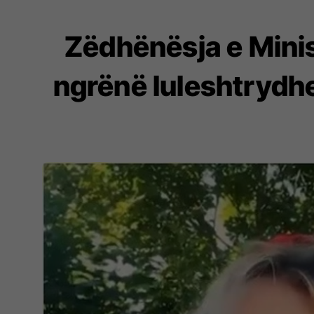
Zëdhënësja e Minis
ngrënë luleshtrydh