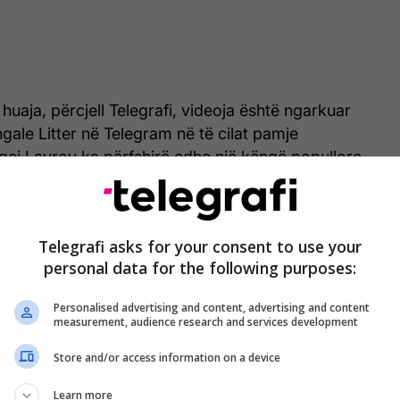
huaja, përcjell Telegrafi, videoja është ngarkuar
ngale Litter në Telegram në të cilat pamje
gej Lavrov ka përfshirë edhe një këngë popullore
 edhe gazetari Kevin Rothrock ai që e ka
Telegrafi asks for your consent to use your
n në Twitter.
personal data for the following purposes:
.com/KevinRothrock/status/1543386256268222465?
Personalised advertising and content, advertising and content
fVcGm1VCj2NAhkw
measurement, audience research and services development
Store and/or access information on a device
 pyetja nëse Zaharova është vërtet në këtë video
tetë që ajo ka postuar pamjet.
Learn more