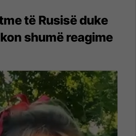
htme të Rusisë duke
vokon shumë reagime