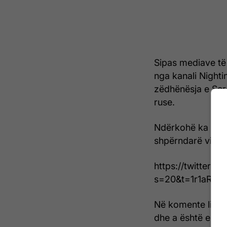
Sipas mediave të 
nga kanali Nighti
zëdhënësja e Ser
ruse.
Ndërkohë ka qenë
shpërndarë video
https://twitter
s=20&t=1r1aRTK
Në komente lindi
dhe a është e vër