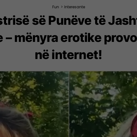
Fun
>
Interesante
trisë së Punëve të Jas
e – mënyra erotike pro
në internet!