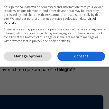
Your personal data will be processed and information from your device
ë kanë konfirmuar se është ajo dhe se i ka vënë
(cookies, unique identifiers, and other device data) may be stored by,
 e mia’.
accessed by and shared with 369 partners, or used specifically by this
site. We and our partners may use precise geolocation data.
List of
partners.
o rrethana kur Rusia po vazhdon agresionin e saj në
Some vendors may process your personal data on the basis of legitimate
ë munguar as komentet rreth saj.
interest, which you can object to by managing your options below. Look
for a link at the bottom of this page or in the site menu to manage or
withdraw consent in privacy and cookie settings.
 vijnë në kohën kur Rusia akuzohet se është duke
 e Ukrainës.
Manage options
Consent
esit ka shkruar: "Nga të gjithë muajt e luftës, kjo
 neveritshme që kam parë". /
Telegrafi
/