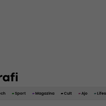
ech
Sport
Magazina
Cult
Ajo
Life