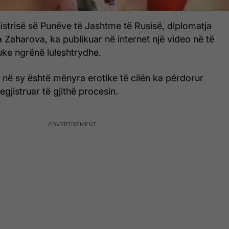
strisë së Punëve të Jashtme të Rusisë, diplomatja
 Zaharova, ka publikuar në internet një video në të
duke ngrënë luleshtrydhe.
 në sy është mënyra erotike të cilën ka përdorur
gjistruar të gjithë procesin.