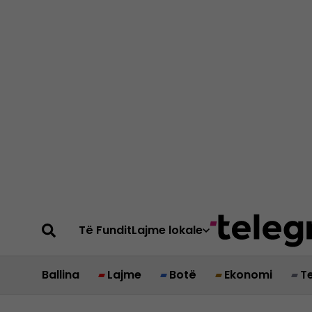
Të Fundit
Lajme lokale
Ballina
Lajme
Botë
Ekonomi
T