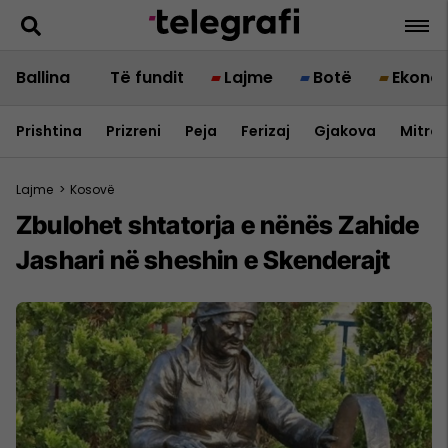
Ballina
Të fundit
Lajme
Botë
Ekono
Prishtina
Prizreni
Peja
Ferizaj
Gjakova
Mitrov
Lajme
>
Kosovë
Zbulohet shtatorja e nënës Zahide
Jashari në sheshin e Skenderajt