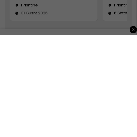
Prishtine
Prishtinë
31 Gusht 2026
6 Shtator 2
×