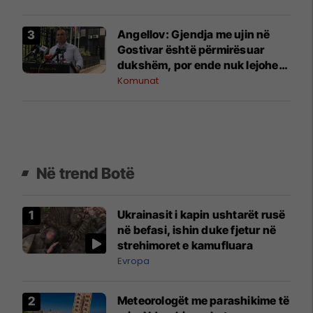
Angellov: Gjendja me ujin në
Gostivar është përmirësuar
dukshëm, por ende nuk lejohet
për pije
Komunat
Në trend Botë
Ukrainasit i kapin ushtarët rusë
në befasi, ishin duke fjetur në
strehimoret e kamufluara
Evropa
Meteorologët me parashikime të