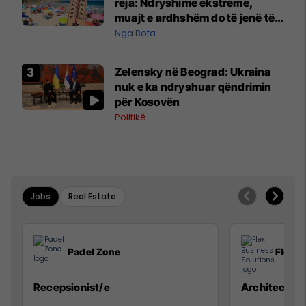
reja: Ndryshime ekstreme,
muajt e ardhshëm do të jenë të
pazakontë
Nga Bota
Zelensky në Beograd: Ukraina
nuk e ka ndryshuar qëndrimin
për Kosovën
Politikë
Jobs
Real Estate
Padel Zone
Flex B
Recepsionist/e
Architect