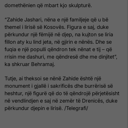
domethënien që mbart kjo skulpturë.
“Zahide Jashari, nëna e një familjeje që u bë
themel i lirisë së Kosovës. Figura e saj, duke
përkundur një fëmijë në djep, na kujton se liria
fillon aty ku lind jeta, në gjirin e nënës. Dhe se
fuqia e një populli qëndron tek nënat e tij – që
rrisin me dashuri, me qëndresë dhe me dinjitet”,
ka shkruar Behramaj.
Tutje, ai theksoi se nënë Zahide është një
monument i gjallë i sakrificës dhe burrërisë së
heshtur, një figurë që do të qëndrojë përjetësisht
në vendlindjen e saj në zemër të Drenicës, duke
përkundur djepin e lirisë. /Telegrafi/