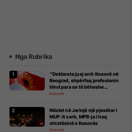
Nga Rubrika
“Deklarata juaj anti-Kosovë në
Beograd, shpërfaq profesionin
tënd para se të bëheshe
president”, OVL e UÇK-së i
Kosovë
reagon Zelenskyt
Ndalet në Jarinjë një pjesëtar i
MUP-it serb, MPB-ja i heq
shtetësinë e Kosovës
Kosovë