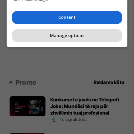
Consent
Manage options
Promo
Reklamo këtu
Konkurset e javës në Telegrafi
Jobs: Mundësi të reja për
zhvillimin tuaj profesional
Telegrafi Jobs