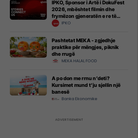
IPKO, Sponsor i Artë i DokuFest
2026, mbështet filmin dhe
frymëzon gjeneratën e re të
krijuesve
IPKO
Pashtetat MEKA - zgjedhje
praktike për mëngjes, piknik
dhe rrugë
MEKA HALAL FOOD
A po don me rrnu n’deti?
Kursimet mund t’ju sjellin një
banesë
Banka Ekonomike