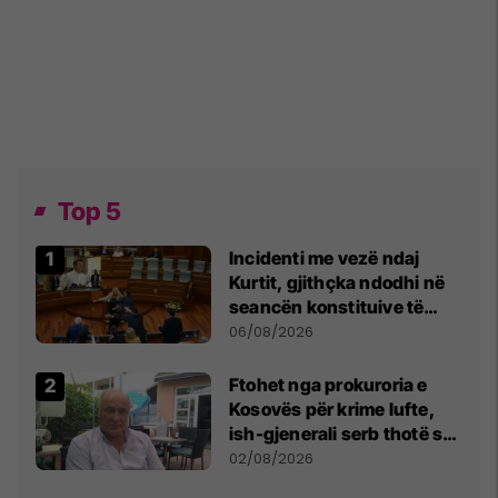
Top 5
Incidenti me vezë ndaj
Kurtit, gjithçka ndodhi në
seancën konstituive të
Kuvendit
06/08/2026
Ftohet nga prokuroria e
Kosovës për krime lufte,
ish-gjenerali serb thotë se
dikush e tradhtoi në
02/08/2026
Beograd