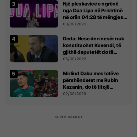
Një pleskavicë e ngrënë
nga Dua Lipa në Prishtinë
në orën 04:28 të mëngjesit
- dhe bota digjitale serbe
03/08/2026
shpall gjendjen e luftës
Deda: Nëse deri nesër nuk
konstituohet Kuvendi, të
gjithë deputetët do të
bëjnë shkelje të rëndë
06/08/2026
kushtetuese
Mirlind Daku mes lotëve
përshëndetet me Rubin
Kazanin, do të fitojë
miliona te Spartak Moska
02/08/2026