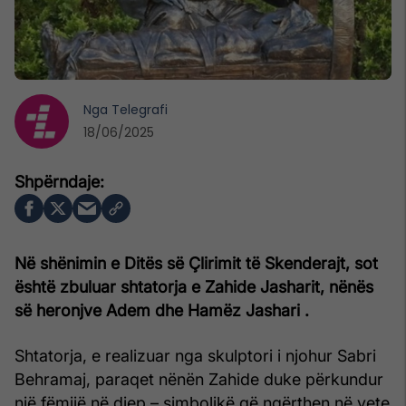
Nga
Telegrafi
18/06/2025
Në shënimin e Ditës së Çlirimit të Skenderajt, sot
është zbuluar shtatorja e Zahide Jasharit, nënës
së heronjve Adem dhe Hamëz Jashari .
Shtatorja, e realizuar nga skulptori i njohur Sabri
Behramaj, paraqet nënën Zahide duke përkundur
një fëmijë në djep – simbolikë që ngërthen në vete