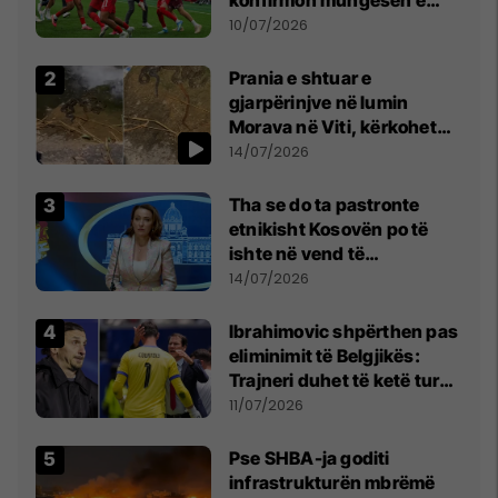
madhe
10/07/2026
Prania e shtuar e
gjarpërinjve në lumin
Morava në Viti, kërkohet
kujdes nga qytetarët
14/07/2026
Tha se do ta pastronte
etnikisht Kosovën po të
ishte në vend të
Millosheviqit, Lëvizja e
14/07/2026
Qytetarëve të Lirë në Serbi
kërkon shkarkimin e
Ibrahimovic shpërthen pas
menjëhershëm të
eliminimit të Belgjikës:
Snezhana Paunoviq
Trajneri duhet të ketë turp,
ai lojtar se meritoi të luante
11/07/2026
Pse SHBA-ja goditi
infrastrukturën mbrëmë