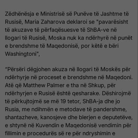
Zëdhënësja e Ministrisë së Punëve të Jashtme të
Rusisë, Maria Zaharova deklaroi se "pavarësisht
të akuzave të përfaqësuesve të ShBA-ve në
llogari të Rusisë, Moska nuk ka ndërhyrë në punët
e brendshme të Maqedonisë, por këtë e bëri
Washingtoni",
“Përsëri dëgjohen akuza në llogari të Moskës për
ndërhyrje në proceset e brendshme në Maqedoni.
Atë që Matthew Palmer e tha në Shkup, për
ndërhyrjen e Rusisë është qesharake. Dëshirojmë
të përkujtojmë se më 19 tetor, ShBA-ja dhe jo
Rusia, me ndihmën e metodave të pandershme,
shantazheve, kanosjeve dhe blerjen e deputetëve,
e shtynë në Kuvendin e Maqedonisë vendimin për
fillimin e procedurës së re për ndryshimin e