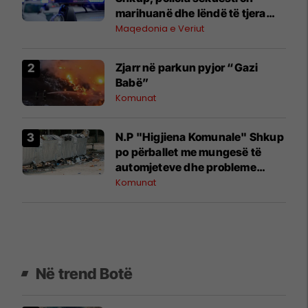
marihuanë dhe lëndë të tjera
pluhurore
Maqedonia e Veriut
Zjarr në parkun pyjor “Gazi
Babë”
Komunat
N.P "Higjiena Komunale" Shkup
po përballet me mungesë të
automjeteve dhe probleme
financiare
Komunat
Në trend Botë