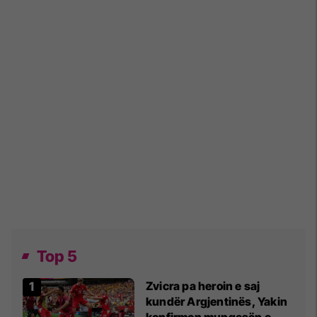
Top 5
Zvicra pa heroin e saj
kundër Argjentinës, Yakin
konfirmon mungesën e