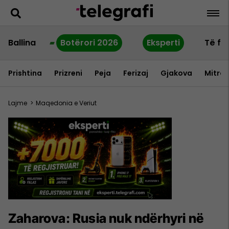
Ballina
Botërori 2026
Eksperti
Të fu
Prishtina
Prizreni
Peja
Ferizaj
Gjakova
Mitrov
Lajme
>
Maqedonia e Veriut
Zaharova: Rusia nuk ndërhyri në