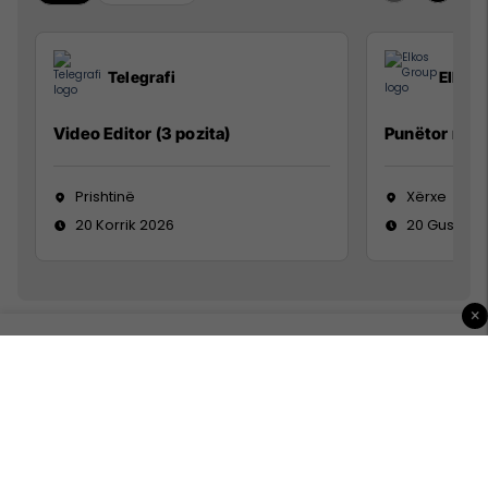
Telegrafi
Elkos
Video Editor (3 pozita)
Punëtor në 
Prishtinë
Xërxe
20 Korrik 2026
20 Gusht 2
×