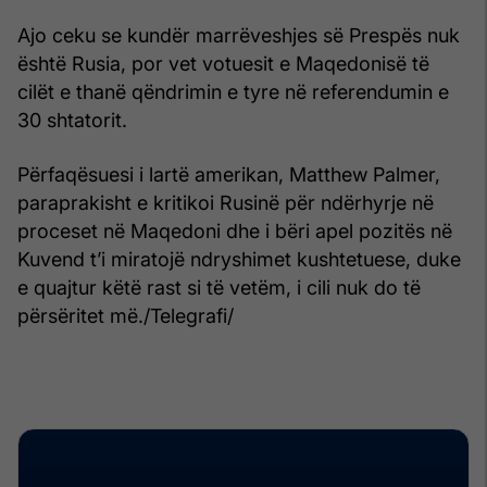
Ajo ceku se kundër marrëveshjes së Prespës nuk
është Rusia, por vet votuesit e Maqedonisë të
cilët e thanë qëndrimin e tyre në referendumin e
30 shtatorit.
Përfaqësuesi i lartë amerikan, Matthew Palmer,
paraprakisht e kritikoi Rusinë për ndërhyrje në
proceset në Maqedoni dhe i bëri apel pozitës në
Kuvend t’i miratojë ndryshimet kushtetuese, duke
e quajtur këtë rast si të vetëm, i cili nuk do të
përsëritet më./Telegrafi/