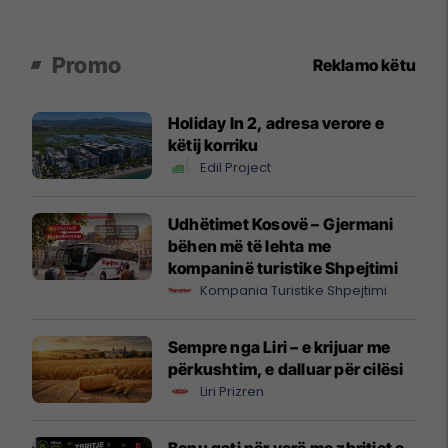
Promo
Reklamo këtu
Holiday In 2, adresa verore e
këtij korriku
Edil Project
Udhëtimet Kosovë – Gjermani
bëhen më të lehta me
kompaninë turistike Shpejtimi
Kompania Turistike Shpejtimi
Sempre nga Liri – e krijuar me
përkushtim, e dalluar për cilësi
Liri Prizren
Bonu gati për verë me zbritjet e