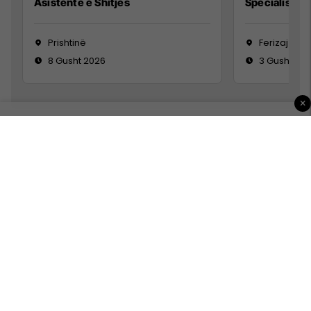
Asistente e Shitjes
Specialist Mi
Prishtinë
Ferizaj
8 Gusht 2026
3 Gusht 20
×