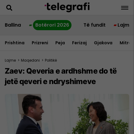
Ballina
Botërori 2026
Të fundit
Lajme
Prishtina
Prizreni
Peja
Ferizaj
Gjakova
Mitrov
Lajme
>
Maqedoni
>
Politikë
Zaev: Qeveria e ardhshme do të
jetë qeveri e ndryshimeve