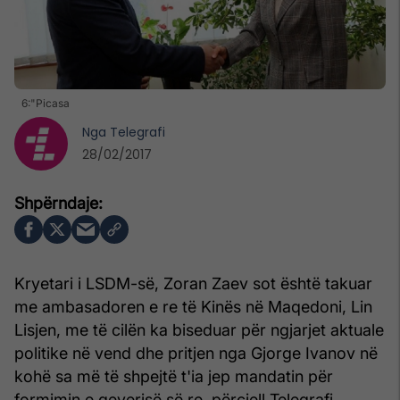
6:"Picasa
Nga
Telegrafi
28/02/2017
Kryetari i LSDM-së, Zoran Zaev sot është takuar
me ambasadoren e re të Kinës në Maqedoni, Lin
Lisjen, me të cilën ka biseduar për ngjarjet aktuale
politike në vend dhe pritjen nga Gjorge Ivanov në
kohë sa më të shpejtë t'ia jep mandatin për
formimin e qeverisë së re, përcjell Telegrafi