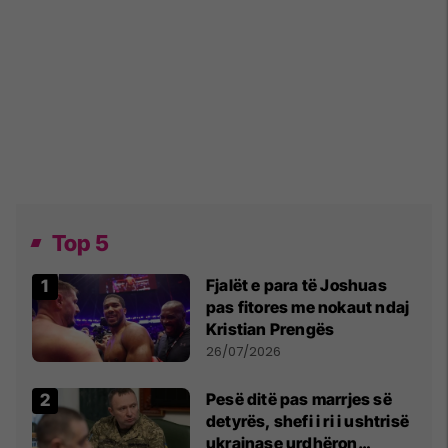
Top 5
Fjalët e para të Joshuas
pas fitores me nokaut ndaj
Kristian Prengës
26/07/2026
Pesë ditë pas marrjes së
detyrës, shefi i ri i ushtrisë
ukrainase urdhëron