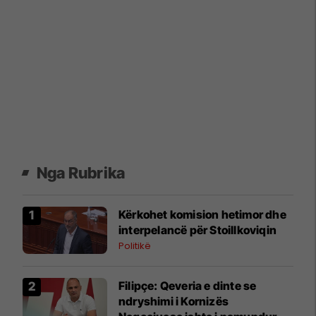
Nga Rubrika
Kërkohet komision hetimor dhe
interpelancë për Stoillkoviqin
Politikë
Filipçe: Qeveria e dinte se
ndryshimi i Kornizës