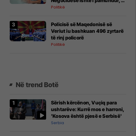
Negociuese ishte i pamundur,
por zgjodhi të luante me
Politikë
emocionet e njerëzve
Policisë së Maqedonisë së
Veriut iu bashkuan 496 zyrtarë
të rinj policorë
Politikë
Në trend Botë
Sërish kërcënon, Vuçiq para
ushtarëve: Kurrë mos e harroni,
'Kosova është pjesë e Serbisë'
Serbia