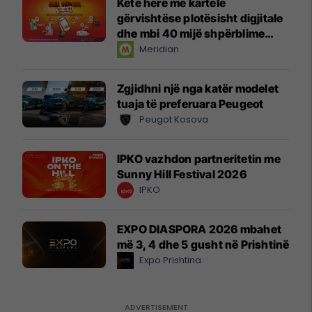
Këtë herë me kartelë
gërvishtëse plotësisht digjitale
dhe mbi 40 mijë shpërblime
instant!
Meridian
Zgjidhni një nga katër modelet
tuaja të preferuara Peugeot
Peugot Kosova
IPKO vazhdon partneritetin me
Sunny Hill Festival 2026
IPKO
EXPO DIASPORA 2026 mbahet
më 3, 4 dhe 5 gusht në Prishtinë
Expo Prishtina