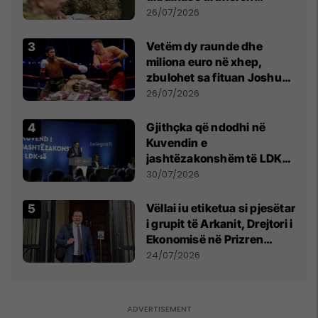
kontroll të madh
26/07/2026
Vetëm dy raunde dhe
miliona euro në xhep,
zbulohet sa fituan Joshua
e Prenga
26/07/2026
Gjithçka që ndodhi në
Kuvendin e
jashtëzakonshëm të LDK-
së
30/07/2026
Vëllai iu etiketua si pjesëtar
i grupit të Arkanit, Drejtori i
Ekonomisë në Prizren
mohon pretendimet
24/07/2026