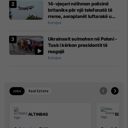
14-vjeçari ndihmon policinë
britanike për një telefonatë të
rreme, aeroplanët luftarakë u
ngritën në ajër për të
Evropa
interceptuar fluturaken e Qatar
Airways që po shkonte drejt
Ukrainasit sulmohen në Poloni -
Mançesterit
Tusk i kërkon presidentit të
reagojë
Evropa
Jobs
Real Estate
ALTINBAS
Elkos