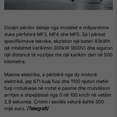
Dizajni përdor detaje nga modelet e mëparshme
duke përfshirë MF3, MF4 dhe MF5. Sa i përket
specifikimeve teknike, ekziston një bateri 83kWh
që mbështet karikimin 300kW (800V) dhe siguron
një distancë të vozitjes me një karikim deri në 500
kilometra.
Makina elektrike, e përbërë nga dy motorë
elektrikë, jep 671 kuaj fuqi dhe 1100 njuton metër
fuqi rrotulluese në rrotat e pasme dhe mundëson
arritjen e shpejtësisë nga 0 në 100 km/h në vetëm
2,9 sekonda. Çmimi i secilës veturë është 300
mijë euro.
/Telegrafi/