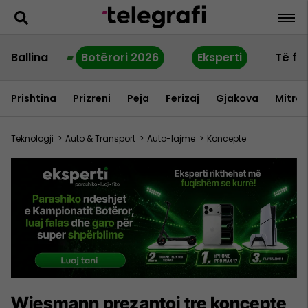
Ballina
Botërori 2026
Eksperti
Të fu
Prishtina
Prizreni
Peja
Ferizaj
Gjakova
Mitrov
Teknologji
>
Auto & Transport
>
Auto-lajme
>
Koncepte
Wiesmann prezantoi tre koncepte