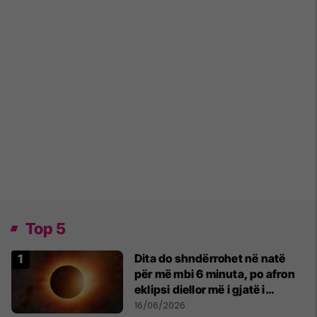
Top 5
Dita do shndërrohet në natë
për më mbi 6 minuta, po afron
eklipsi diellor më i gjatë i
shekullit të 21-të
16/06/2026