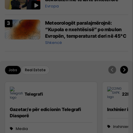
Evropa
Meteorologët paralajmërojnë:
“Kupola e nxehtësisë” po mbulon
Evropën, temperaturat deri në 45°C
Shkencë
Jobs
Real Estate
Telegrafi
22IN
Gazetar/e për edicionin Telegrafi
Inxhinier i 
Diasporë
Inxhinieri
Media