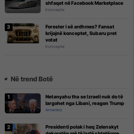
shfaqet në Facebook Marketplace
Koncepte
Forester i së ardhmes? Fansat
krijojnë konceptet, Subaru pret
votat
Koncepte
Në trend Botë
Netanyahu tha se Izraeli nuk do të
largohet nga Libani, reagon Trump
Amerika
Presidenti polak i heq Zelenskyt
dekoratën më të lartë shtetërore