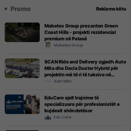
Promo
Reklamo këtu
Mabetex Group prezanton Green
Coast Hills - projekti rezidencial
premium në Palasë
Mabetex Group
SCAN Ride and Delivery zgjedh Auto
Mita dhe Dacia Duster Hybrid për
projektin më të ri të taksive në
Prishtinë
Auto Mita
EduCare sjell trajnime të
specializuara për profesionistët e
kujdesit shëndetësor
Edu Care