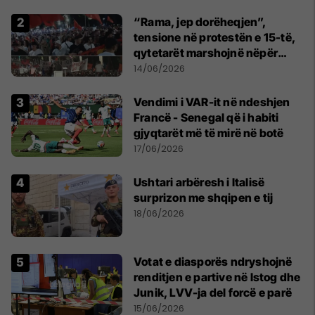
“Rama, jep dorëheqjen”,
tensione në protestën e 15-të,
qytetarët marshojnë nëpër
kryeqytet
14/06/2026
Vendimi i VAR-it në ndeshjen
Francë - Senegal që i habiti
gjyqtarët më të mirë në botë
17/06/2026
Ushtari arbëresh i Italisë
surprizon me shqipen e tij
18/06/2026
Votat e diasporës ndryshojnë
renditjen e partive në Istog dhe
Junik, LVV-ja del forcë e parë
15/06/2026