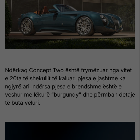
Ndërkaq Concept Two është frymëzuar nga vitet
e 20ta të shekullit të kaluar, pjesa e jashtme ka
ngjyrë ari, ndërsa pjesa e brendshme është e
veshur me lëkurë “burgundy” dhe përmban detaje
të buta veluri.