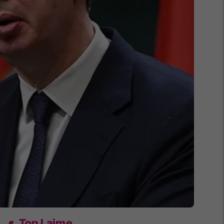
Top Lajme