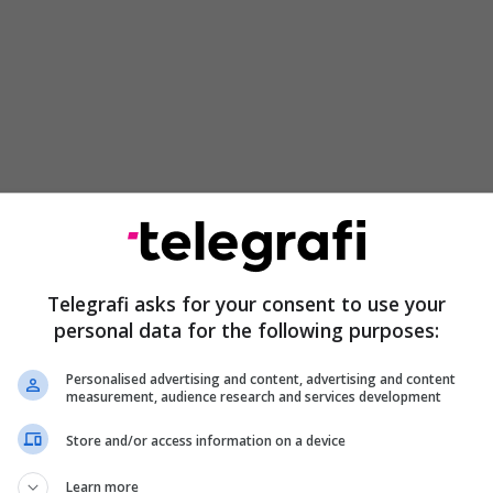
 dhe ekipi i tij deri më tani po punonin me shumë
im në Ballkanin Perëndimor", tha Vuçiq, duke
serbë e shohin administratën e tij shumë ndryshe
Telegrafi asks for your consent to use your
ëparshme të SHBA-së, transmeton Telegrafi.
personal data for the following purposes:
ëzit në Serbi vetëm për të bërë një krahasim midis
Personalised advertising and content, advertising and content
inton dhe Trump, ose demokratëve me republikanët,
measurement, audience research and services development
. Do të ishte 90 me 10 ose 95 me 5", tha Vuçiq.
Store and/or access information on a device
veçanërisht i habitshëm në Serbi, ku shumë ende i
Learn more