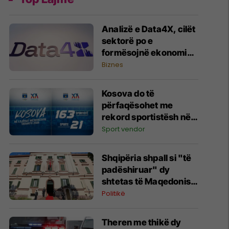
Analizë e Data4X, cilët
sektorë po e
formësojnë ekonominë
e Kosovës?
Biznes
Kosova do të
përfaqësohet me
rekord sportistësh në
Lojërat Mesdhetare
Sport vendor
Taranto 2026
Shqipëria shpall si "të
padëshiruar" dy
shtetas të Maqedonisë
së Veriut
Politikë
Theren me thikë dy