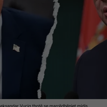
Aleksandar Vuçiq thotë se marrëdhëniet midis