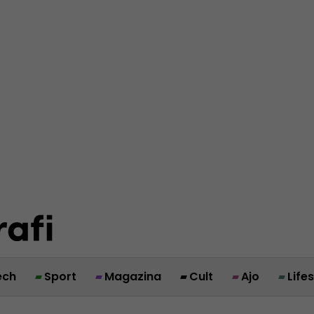
ech
Sport
Magazina
Cult
Ajo
Life