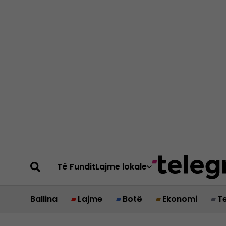
Të Fundit
Lajme lokale
Ballina
Lajme
Botë
Ekonomi
T