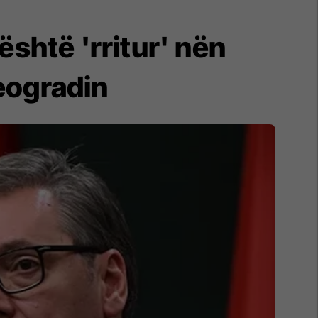
shtë 'rritur' nën
Beogradin