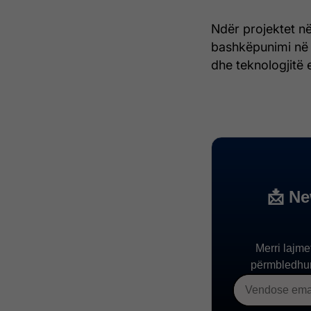
Ndër projektet në
bashkëpunimi në 
dhe teknologjitë 