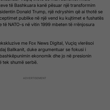
teve të Bashkuara kanë pësuar një transformim
sidentin Donald Trump, një ndryshim që ai thotë se
eptimet publike në një vend ku kujtimet e fushatës
të NATO-s në vitin 1999 mbeten të rrënjosura
 ekskluzive me Fox News Digital, Vuçiq vlerësoi
aj Ballkanit, duke argumentuar se fokusi i
 bashkëpunimin ekonomik dhe jo në presionin
onë tek shumë serbë.