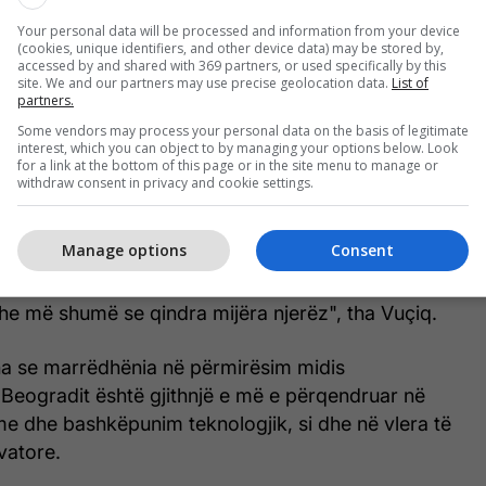
 Bashkuara me fushatën e bombardimeve të NATO-s
Your personal data will be processed and information from your device
ë luftës në Kosovë, e nisur për të ndaluar spastrimin
(cookies, unique identifiers, and other device data) may be stored by,
ëve nga forcat serbe dhe që mbetet një nga ngjarjet
accessed by and shared with 369 partners, or used specifically by this
site. We and our partners may use precise geolocation data.
List of
e në historinë moderne serbe.
partners.
Some vendors may process your personal data on the basis of legitimate
 e fundit i bëri një ftesë Trump për të vizituar
interest, which you can object to by managing your options below. Look
for a link at the bottom of this page or in the site menu to manage or
hikoi se presidenti amerikan do të pritej me
withdraw consent in privacy and cookie settings.
Manage options
Consent
ë jemi në gjendje ta presim atë. Më shumë njerëz
a përshëndesin dhe ta presin sesa mund të presë ai.
he më shumë se qindra mijëra njerëz", tha Vuçiq.
tha se marrëdhënia në përmirësim midis
 Beogradit është gjithnjë e më e përqendruar në
me dhe bashkëpunim teknologjik, si dhe në vlera të
vatore.