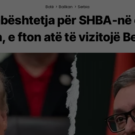
Botë
>
Ballkan
>
Serbia
bështetja për SHBA-në ë
 e fton atë të vizitojë 