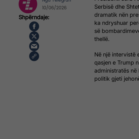
Nga
Telegrafi
Serbisë dhe Shte
10/06/2026
dramatik nën pre
ka ndryshuar perc
së bombardimeve 
thellë.
Në një intervistë
qasjen e Trump nd
administratës në
politik gjeti jeh