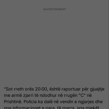
“Sot rreth orës 20:00, është raportuar për gjuajtje
me armë zjarri të ndodhur në rrugën "C" në
Prishtinë. Policia ka dalë në vendin e ngjarjes dhe
nga informacionet e para të marra nga mjekët