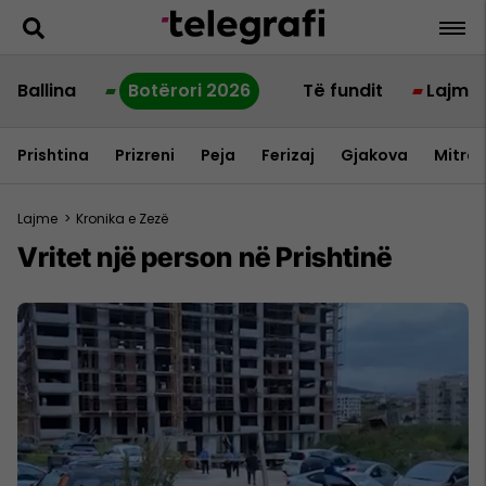
Ballina
Botërori 2026
Të fundit
Lajme
Prishtina
Prizreni
Peja
Ferizaj
Gjakova
Mitrov
Lajme
>
Kronika e Zezë
Vritet një person në Prishtinë