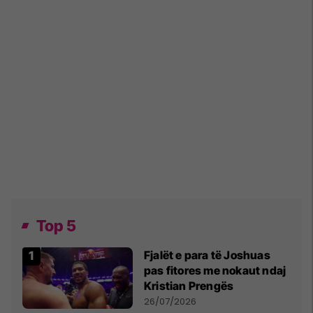
Top 5
Fjalët e para të Joshuas
pas fitores me nokaut ndaj
Kristian Prengës
26/07/2026