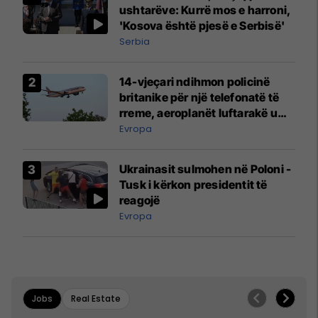
ushtarëve: Kurrë mos e harroni,
'Kosova është pjesë e Serbisë'
Serbia
14-vjeçari ndihmon policinë
britanike për një telefonatë të
rreme, aeroplanët luftarakë u
ngritën në ajër për të
Evropa
interceptuar fluturaken e Qatar
Airways që po shkonte drejt
Ukrainasit sulmohen në Poloni -
Mançesterit
Tusk i kërkon presidentit të
reagojë
Evropa
Jobs
Real Estate