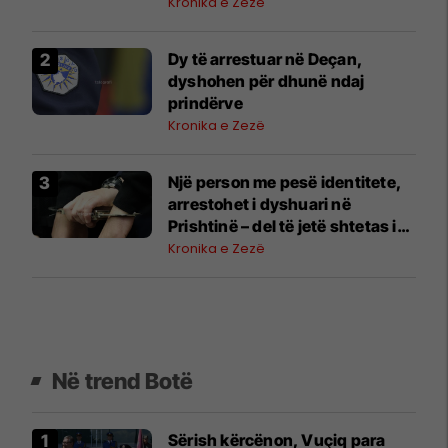
Kronika e Zezë
Dy të arrestuar në Deçan,
dyshohen për dhunë ndaj
prindërve
Kronika e Zezë
Një person me pesë identitete,
arrestohet i dyshuari në
Prishtinë – del të jetë shtetas i
Shqipërisë, i dënuar për vrasje
Kronika e Zezë
Në trend Botë
Sërish kërcënon, Vuçiq para