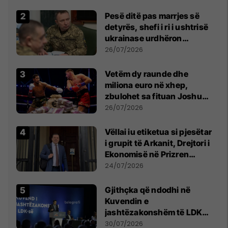
Pesë ditë pas marrjes së
detyrës, shefi i ri i ushtrisë
ukrainase urdhëron
kontroll të madh
26/07/2026
Vetëm dy raunde dhe
miliona euro në xhep,
zbulohet sa fituan Joshua
e Prenga
26/07/2026
Vëllai iu etiketua si pjesëtar
i grupit të Arkanit, Drejtori i
Ekonomisë në Prizren
mohon pretendimet
24/07/2026
Gjithçka që ndodhi në
Kuvendin e
jashtëzakonshëm të LDK-
së
30/07/2026