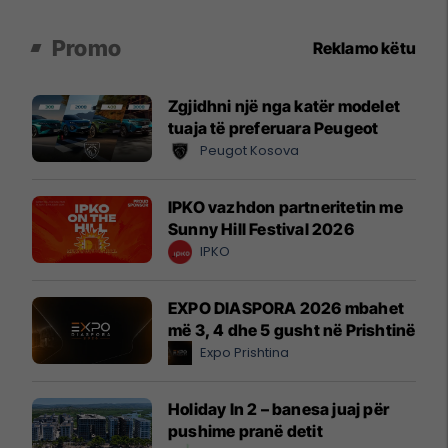
Promo
Reklamo këtu
Zgjidhni një nga katër modelet
tuaja të preferuara Peugeot
Peugot Kosova
IPKO vazhdon partneritetin me
Sunny Hill Festival 2026
IPKO
EXPO DIASPORA 2026 mbahet
më 3, 4 dhe 5 gusht në Prishtinë
Expo Prishtina
Holiday In 2 – banesa juaj për
pushime pranë detit