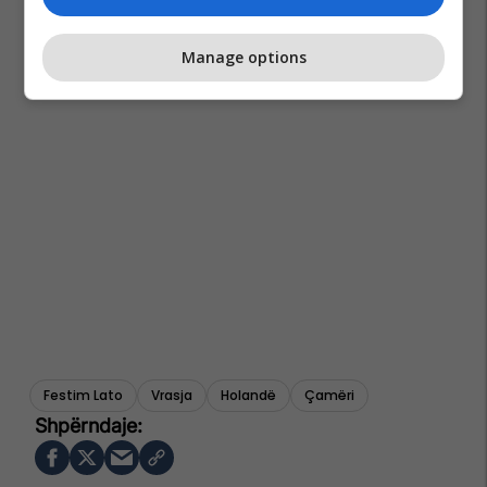
Manage options
Festim Lato
Vrasja
Holandë
Çamëri