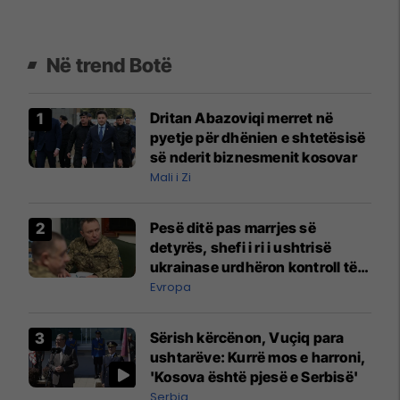
Në trend Botë
Dritan Abazoviqi merret në
pyetje për dhënien e shtetësisë
së nderit biznesmenit kosovar
Mali i Zi
Pesë ditë pas marrjes së
detyrës, shefi i ri i ushtrisë
ukrainase urdhëron kontroll të
madh
Evropa
Sërish kërcënon, Vuçiq para
ushtarëve: Kurrë mos e harroni,
'Kosova është pjesë e Serbisë'
Serbia