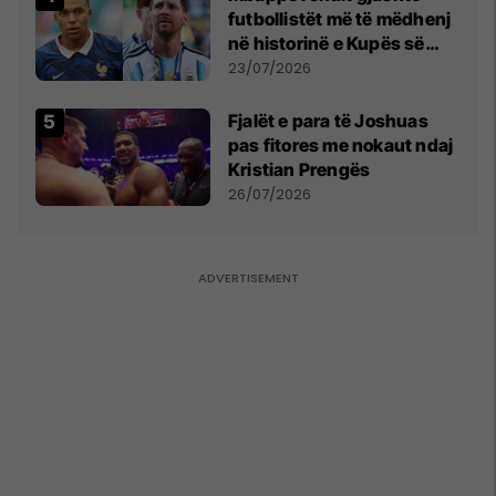
futbollistët më të mëdhenj
në historinë e Kupës së
Botës, Messi mbetet i dyti
23/07/2026
Fjalët e para të Joshuas
pas fitores me nokaut ndaj
Kristian Prengës
26/07/2026