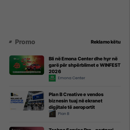
Promo
Reklamo këtu
Bli në Emona Center dhe hyr në
garë për shpërblimet e WINFEST
2026
Emona Center
Plan B Creative e vendos
biznesin tuaj në ekranet
digjitale të aeroportit
Plan B
Techno Service Pro – partneri