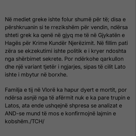
Në mediet greke ishte folur shumë për të; disa e
përshkruanin si te rrezikshëm për vendin, ndërsa
shteti grek ka qenë në gjyq me të në Gjykatën e
Hagës për Krime Kundër Njerëzimit. Në fillim pati
zëra se ekzekutimi ishte politik e i kryer ndoshta
nga shërbimet sekrete. Por ndërkohe qarkullon
dhe një variant tjetër i ngjarjes, sipas të cilit Lato
ishte i mbytur në borxhe.
Familja e tij në Vlorë ka hapur dyert e mortit, por
ndërsa asnjë nga të afërmit nuk e ka pare trupin e
Latos, ata ende ushqejnë shpresa se analizat e
AND-se mund të mos e konfirmojnë lajmin e
kobshëm./TCH/