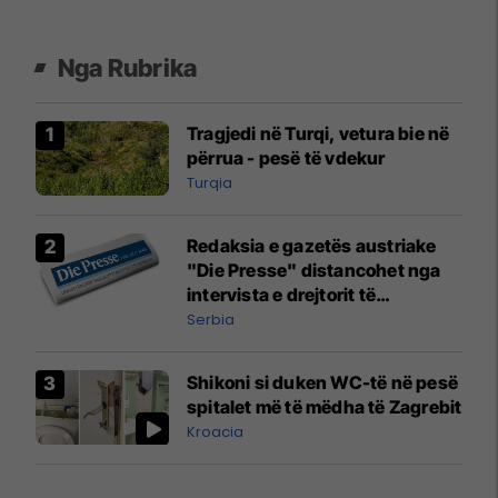
Nga Rubrika
Tragjedi në Turqi, vetura bie në
përrua - pesë të vdekur
Turqia
Redaksia e gazetës austriake
"Die Presse" distancohet nga
intervista e drejtorit të
përgjithshëm Rainer Novak me
Serbia
autokratin serb Vuçiq
Shikoni si duken WC-të në pesë
spitalet më të mëdha të Zagrebit
Kroacia