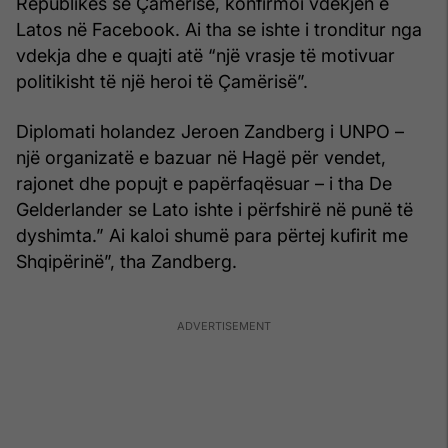
Republikës së Çamërisë, konfirmoi vdekjen e
Latos në Facebook. Ai tha se ishte i tronditur nga
vdekja dhe e quajti atë “një vrasje të motivuar
politikisht të një heroi të Çamërisë”.
Diplomati holandez Jeroen Zandberg i UNPO –
një organizatë e bazuar në Hagë për vendet,
rajonet dhe popujt e papërfaqësuar – i tha De
Gelderlander se Lato ishte i përfshirë në punë të
dyshimta.” Ai kaloi shumë para përtej kufirit me
Shqipërinë”, tha Zandberg.