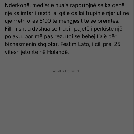
Ndërkohë, mediet e huaja raportojnë se ka qenë
një kalimtar i rastit, ai që e dalloi trupin e njeriut në
ujë rreth orës 5:00 të mëngjesit të së premtes.
Fillimisht u dyshua se trupi i pajetë i përkiste një
polaku, por më pas rezultoi se bëhej fjalë për
biznesmenin shqiptar, Festim Lato, i cili prej 25
vitesh jetonte në Holandë.