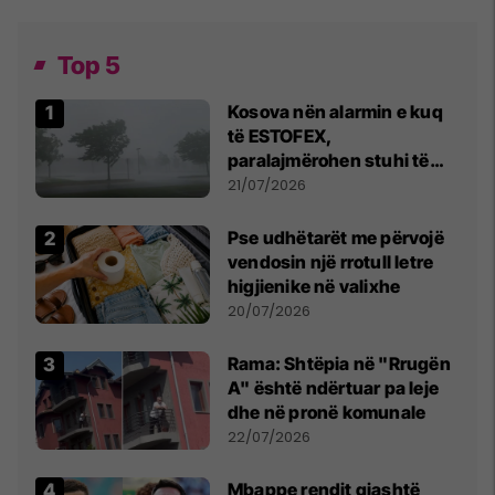
Top 5
Kosova nën alarmin e kuq
të ESTOFEX,
paralajmërohen stuhi të
fuqishme me breshër dhe
21/07/2026
erëra të forta
Pse udhëtarët me përvojë
vendosin një rrotull letre
higjienike në valixhe
20/07/2026
Rama: Shtëpia në "Rrugën
A" është ndërtuar pa leje
dhe në pronë komunale
22/07/2026
Mbappe rendit gjashtë