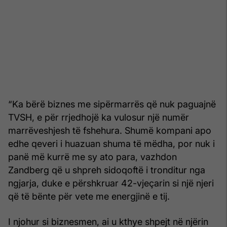
“Ka bërë biznes me sipërmarrës që nuk paguajnë
TVSH, e për rrjedhojë ka vulosur një numër
marrëveshjesh të fshehura. Shumë kompani apo
edhe qeveri i huazuan shuma të mëdha, por nuk i
panë më kurrë me sy ato para, vazhdon
Zandberg që u shpreh sidoqoftë i tronditur nga
ngjarja, duke e përshkruar 42-vjeçarin si një njeri
që të bënte për vete me energjinë e tij.
I njohur si biznesmen, ai u kthye shpejt në njërin