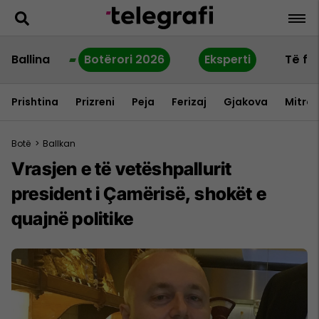
Ballina
Botërori 2026
Eksperti
Të fu
Prishtina
Prizreni
Peja
Ferizaj
Gjakova
Mitrov
Botë
>
Ballkan
Vrasjen e të vetëshpallurit
president i Çamërisë, shokët e
quajnë politike