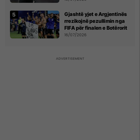
Gjashtë yjet e Argjentinës
rrezikojnë pezullimin nga
FIFA për finalen e Botërorit
16/07/2026