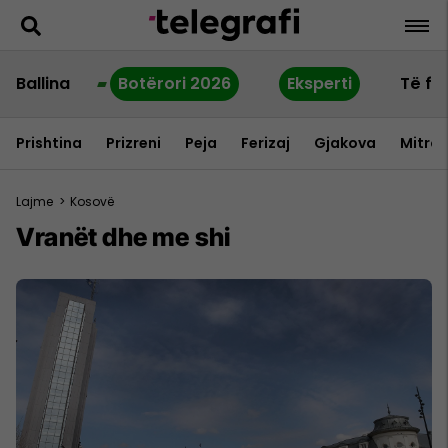
Ballina
Botërori 2026
Eksperti
Të fu
Prishtina
Prizreni
Peja
Ferizaj
Gjakova
Mitrov
Lajme
>
Kosovë
Vranët dhe me shi