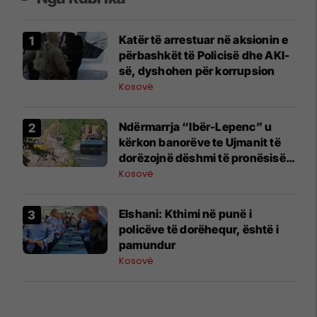
Katër të arrestuar në aksionin e
përbashkët të Policisë dhe AKI-
së, dyshohen për korrupsion
Kosovë
Ndërmarrja “Ibër-Lepenc” u
kërkon banorëve te Ujmanit të
dorëzojnë dëshmi të pronësisë,
brenda 7 dite
Kosovë
Elshani: Kthimi në punë i
policëve të dorëhequr, është i
pamundur
Kosovë