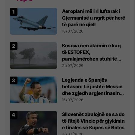
Aeroplani më i ri luftarak i
Gjermanisë u ngrit për herë
të parë në qiell
16/07/2026
Kosova nën alarmin e kuq
të ESTOFEX,
paralajmërohen stuhi të
fuqishme me breshër dhe
21/07/2026
erëra të forta
Legjenda e Spanjës
befason: Lë jashtë Messin
dhe zgjedh argjentinasin
më të mirë në botë
15/07/2026
Sllovenët zbulojnë se sa do
të fitojë Vincic për gjykimin
e finales së Kupës së Botës
18/07/2026