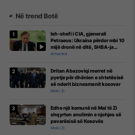
Në trend Botë
Ish-shefi i CIA, gjenerali
Petraeus: Ukraina përdor mbi 10
mijë dronë në ditë, SHBA-ja
mbetet shumë prapa në
Amerika
prodhim
Dritan Abazoviqi merret në
pyetje për dhënien e shtetësisë
së nderit biznesmenit kosovar
Mali i Zi
Edhe një komunë në Mal të Zi
shqyrton anulimin e njohjes së
pavarësisë së Kosovës
Mali i Zi