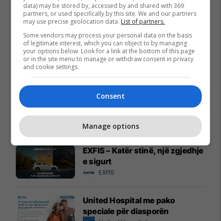
data) may be stored by, accessed by and shared with 369
partners, or used specifically by this site. We and our partners
may use precise geolocation data.
List of partners.
Some vendors may process your personal data on the basis
of legitimate interest, which you can object to by managing
your options below. Look for a link at the bottom of this page
or in the site menu to manage or withdraw consent in privacy
and cookie settings.
Promo
Reklamo këtu
Consent
Oferta e Korrikut në FAFA Sun
Fafa Resorts
Manage options
EXFIS – Katër stinë, një zgjedhje
e sigurt
EXFIS
United Hospital me pako
speciale për diasporën