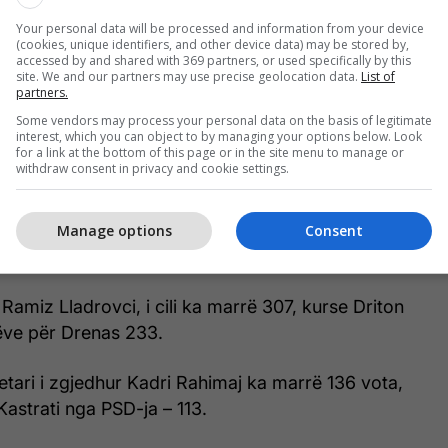
emi nga LVV ka marrë 85 vota, kurse Sokol Haliti
.
Your personal data will be processed and information from your device
(cookies, unique identifiers, and other device data) may be stored by,
accessed by and shared with 369 partners, or used specifically by this
site. We and our partners may use precise geolocation data.
List of
 Podujevë është Shpejtim Bulliqi nga LVV me 415
partners.
m Hyseni nga LDK ka marrë 285 vota.
Some vendors may process your personal data on the basis of legitimate
interest, which you can object to by managing your options below. Look
for a link at the bottom of this page or in the site menu to manage or
 Kastrati nga Nisma Socialdemokrate ka marrë 177
withdraw consent in privacy and cookie settings.
Kilaj nga PDK 134 vota.
 AAK me 117 vota e ka mundur në Rahovec Visar
Manage options
Consent
cili ka fituar 61 vota.
, Ramiz Lladrovci, i cili ka marrë 307, kurse Driton
ëve për Drenas 233.
tari i zgjedhur Kadri Rahimaj ka marrë 136 vota,
astrati nga PSD-ja – 113.