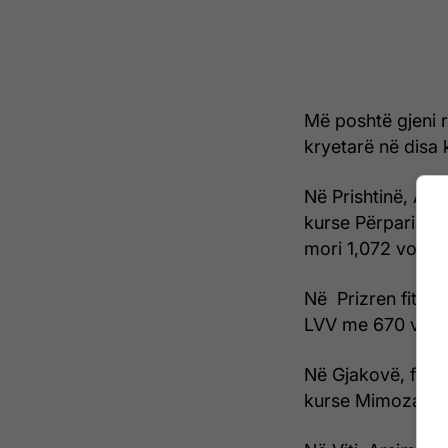
Më poshtë gjeni r
kryetarë në disa
Në Prishtinë, Arb
kurse Përparim Ra
mori 1,072 vota.
Në Prizren fitue
LVV me 670 vota,
Në Gjakovë, fitue
kurse Mimoza Kus