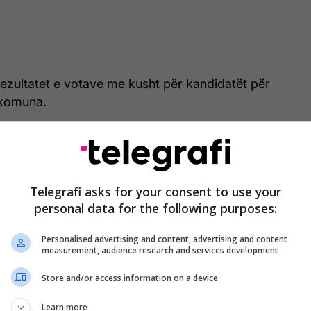
ezultatet e votave me kusht për kandidatët për
 komuna.
en Vitia nga LVV mori 1,163 vota me kusht,
ma nga LDK, që është fitues i garës së balotazhit,
Telegrafi asks for your consent to use your
personal data for the following purposes:
s i garës në balotazh është Mytaher Haskuka nga
 Shaqir Totaj nga PDK 619 vota.
Personalised advertising and content, advertising and content
measurement, audience research and services development
si është Ardian Gjini nga AAK-ja me 479 vota,
ari-Lila e Vetëvendosjes 403.
Store and/or access information on a device
Learn more