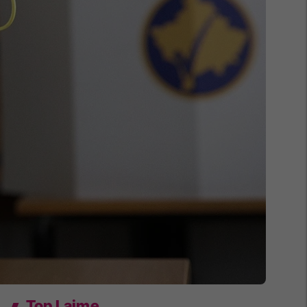
Top Lajme