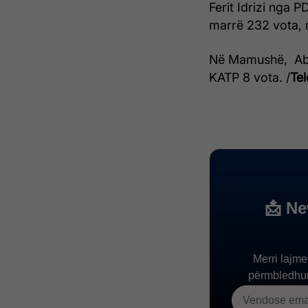
Ferit Idrizi nga PD
marrë 232 vota, 
Në Mamushë, Abdu
KATP 8 vota. /
Tel