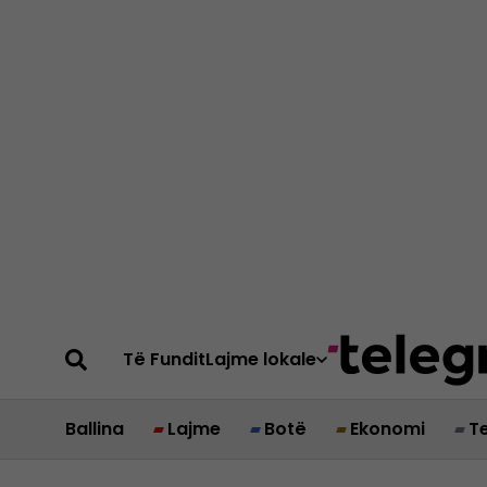
Të Fundit
Lajme lokale
Ballina
Lajme
Botë
Ekonomi
T