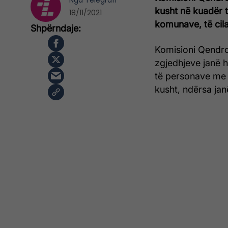
Nga
Telegrafi
kusht në kuadër t
18/11/2021
komunave, të cila
Komisioni Qendror
zgjedhjeve janë h
të personave me 
kusht, ndërsa jan