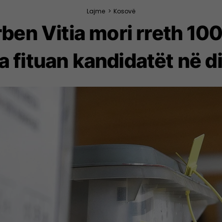
Lajme
>
Kosovë
ben Vitia mori rreth 1
 fituan kandidatët në d