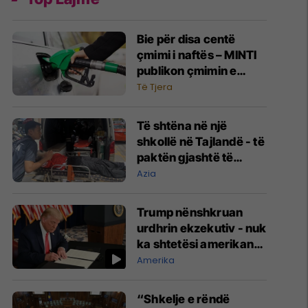
Bie për disa centë
çmimi i naftës – MINTI
publikon çmimin e
derivateve
Të Tjera
Të shtëna në një
shkollë në Tajlandë - të
paktën gjashtë të
vrarë, eliminohet edhe
Azia
i dyshuari 14-vjeçar
Trump nënshkruan
urdhrin ekzekutiv - nuk
ka shtetësi amerikane
përmes lindjes së
Amerika
fëmijëve
“Shkelje e rëndë