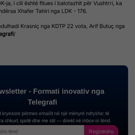
K-ja, i cili është fitues i balotazhit për Vushtrri, ka
ndërsa Xhafer Tahiri nga LDK - 176.
lhadi Krasniç nga KDTP 22 vota, Arif Butuç nga
egrafi
/