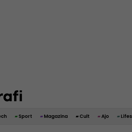
ech
Sport
Magazina
Cult
Ajo
Life