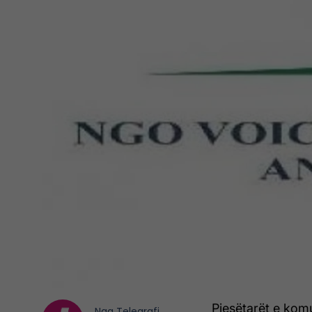
Pjesëtarët e komu
Nga
Telegrafi