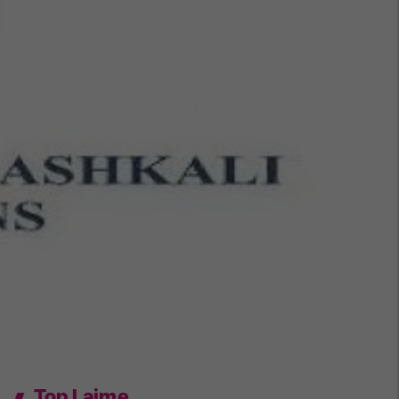
Top Lajme