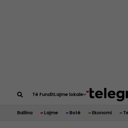
Të Fundit
Lajme lokale
Ballina
Lajme
Botë
Ekonomi
T