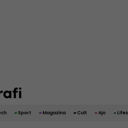
ech
Sport
Magazina
Cult
Ajo
Life