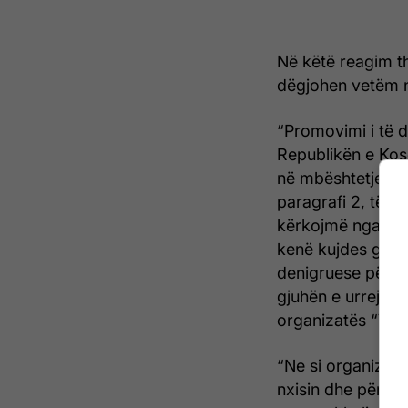
Në këtë reagim th
dëgjohen vetëm n
“Promovimi i të d
Republikën e Kos
në mbështetje të K
paragrafi 2, të K
kërkojmë nga gaz
kenë kujdes gjat
denigruese për g
gjuhën e urrejtje
organizatës “Voi
“Ne si organizatë
nxisin dhe përfo