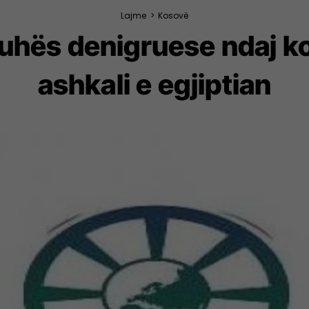
Lajme
>
Kosovë
uhës denigruese ndaj k
ashkali e egjiptian