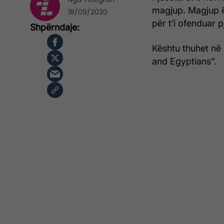
magjup. Magjup ë
18/09/2020
për t’i ofenduar 
Kështu thuhet në 
and Egyptians”.