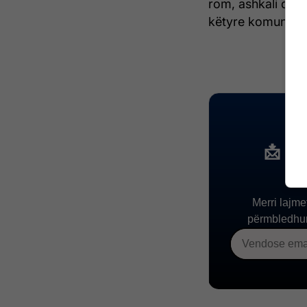
rom, ashkali dhe 
këtyre komunitete