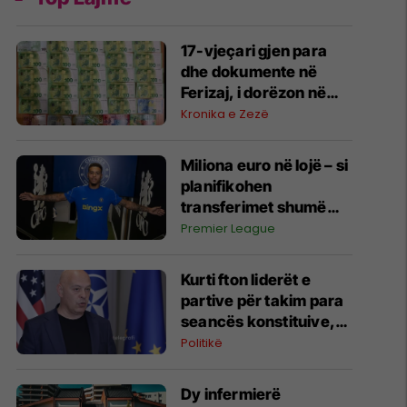
17-vjeçari gjen para
dhe dokumente në
Ferizaj, i dorëzon në
polici
Kronika e Zezë
Miliona euro në lojë – si
planifikohen
transferimet shumë
muaj para hapjes së
Premier League
afatit kalimtar
Kurti fton liderët e
partive për takim para
seancës konstituive,
Aleanca refuzon
Politikë
pjesëmarrjen
Dy infermierë