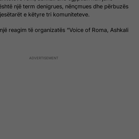
shtë një term denigrues, nënçmues dhe përbuzës
pjesëtarët e këtyre tri komuniteteve.
një reagim të organizatës “Voice of Roma, Ashkali