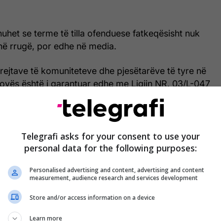
uhet se terme të tilla ofenduese fatkeqësisht nuk
ë rrugë, por edhe në media.
rejtave të komuniteteve dhe pjesëtarëve të tyre në
ovës është i garantuar edhe me Ligjin NR. 03/L-047
apitullit IV neni 65 pika 1 të si dhe nenit 81 pika 1
ushtetutës së Republikës së Kosovës. Andaj
etarët dhe përfaqësuesit e televizioneve që të
ë emisioneve të tyre të mos përdorin terme
Telegrafi asks for your consent to use your
personal data for the following purposes:
rupime të veçanta në mënyrë që të mos e nxisin
s tek qytetarët e Kosovës”, thuhet në reagimin e
Personalised advertising and content, advertising and content
ce of Roma, Ashkali and Egyptians”.
measurement, audience research and services development
 e shoqërisë civile e dënojmë këto veprime të cilat
Store and/or access information on a device
rcojnë paragjykimet e gabuara ndaj komuniteteve
Learn more