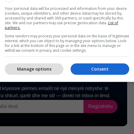
egjiptian dhe promovojnë gjuhën e urrejtjes ndaj
Your personal data will be processed and information from your device
ve”, thuhet më tej.
(cookies, unique identifiers, and other device data) may be stored by,
accessed by and shared with 369 partners, or used specifically by this
site. We and our partners may use precise geolocation data.
List of
partners.
Some vendors may process your personal data on the basis of legitimate
interest, which you can object to by managing your options below. Look
for a link at the bottom of this page or in the site menu to manage or
withdraw consent in privacy and cookie settings.
Manage options
Consent