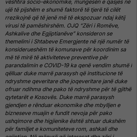
vështira socio-ekonomike, mungesën e qasjes në
ujë të pijshëm e shumë faktorë të tjerë të cilët
rrezikojnë që të jenë më të ekspozuar ndaj këtij
virusi të pamëshirshëm.
OJQ “Zëri i Romëve,
Ashkalive dhe Egjiptianëve” konsideron se
themelimi i Shtabeve Emergjente në një numër të
konsiderueshëm të komunave për koordinim sa
më të mirë të aktiviteteve preventive për
parandalimin e COVID-19 ka qenë vendim shumë i
qëlluar duke marrë parasysh që institucione të
ndryshme qeveritare dhe joqeveritare janë duke
ofruar ndihma dhe pako të ndryshme për të gjithë
qytetarët e Kosovës.
Duke marrë parasysh
gjendjen e rënduar ekonomike dhe mbylljen e
bizneseve muajin e fundit nevoja për pako
ushqimore dhe higjienike është shtuar dukshëm
për familjet e komuniteteve rom, ashkali dhe
egjiptian.
Në mënyrë që interesat dhe zëri i