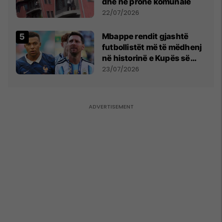
dhe në pronë komunale
22/07/2026
Mbappe rendit gjashtë
futbollistët më të mëdhenj
në historinë e Kupës së
Botës, Messi mbetet i dyti
23/07/2026