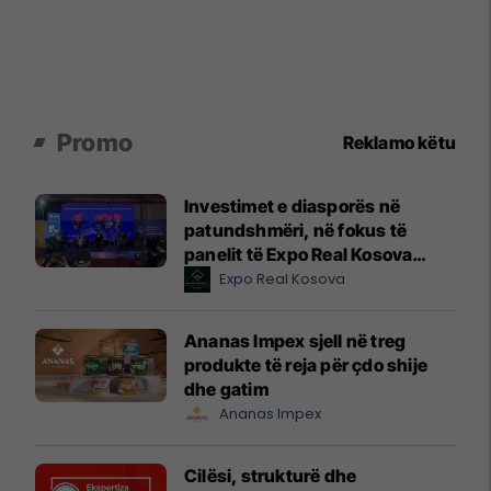
Promo
Reklamo këtu
Investimet e diasporës në
patundshmëri, në fokus të
panelit të Expo Real Kosova
2026
Expo Real Kosova
Ananas Impex sjell në treg
produkte të reja për çdo shije
dhe gatim
Ananas Impex
Cilësi, strukturë dhe