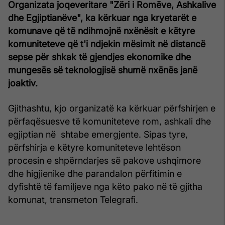
Organizata joqeveritare "Zëri i Romëve, Ashkalive
dhe Egjiptianëve", ka kërkuar nga kryetarët e
komunave që të ndihmojnë nxënësit e këtyre
komuniteteve që t'i ndjekin mësimit në distancë
sepse për shkak të gjendjes ekonomike dhe
mungesës së teknologjisë shumë nxënës janë
joaktiv.
Gjithashtu, kjo organizatë ka kërkuar përfshirjen e
përfaqësuesve të komuniteteve rom, ashkali dhe
egjiptian në shtabe emergjente. Sipas tyre,
përfshirja e këtyre komuniteteve lehtëson
procesin e shpërndarjes së pakove ushqimore
dhe higjienike dhe parandalon përfitimin e
dyfishtë të familjeve nga këto pako në të gjitha
komunat, transmeton Telegrafi.