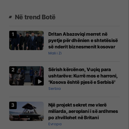
Në trend Botë
Dritan Abazoviqi merret në
pyetje për dhënien e shtetësisë
së nderit biznesmenit kosovar
Mali i Zi
Sërish kërcënon, Vuçiq para
ushtarëve: Kurrë mos e harroni,
'Kosova është pjesë e Serbisë'
Serbia
Një projekt sekret me vlerë
miliarda, aeroplani i së ardhmes
po zhvillohet në Britani
Evropa