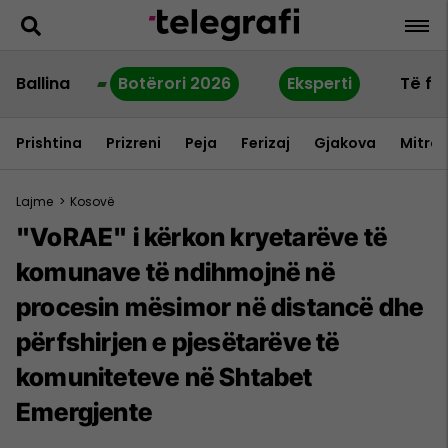
Ballina
Botërori 2026
Eksperti
Të fu
Prishtina
Prizreni
Peja
Ferizaj
Gjakova
Mitrov
Lajme
>
Kosovë
"VoRAE" i kërkon kryetarëve të
komunave të ndihmojnë në
procesin mësimor në distancë dhe
përfshirjen e pjesëtarëve të
komuniteteve në Shtabet
Emergjente