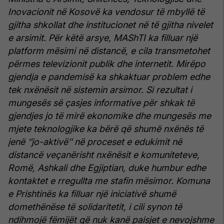
Inovacionit në Kosovë ka vendosur të mbyllë të
gjitha shkollat dhe institucionet në të gjitha nivelet
e arsimit. Për këtë arsye, MAShTI ka filluar një
platform mësimi në distancë, e cila transmetohet
përmes televizionit publik dhe internetit.
Mirëpo
gjendja e pandemisë ka shkaktuar problem edhe
tek nxënësit në sistemin arsimor. Si rezultat i
mungesës së çasjes informative për shkak të
gjendjes jo të mirë ekonomike dhe mungesës me
mjete teknologjike ka bërë që shumë nxënës të
jenë ‘’jo-aktivë’’ në proceset e edukimit në
distancë veçanërisht nxënësit e komuniteteve,
Romë, Ashkali dhe Egjiptian, duke humbur edhe
kontaktet e rregullta me stafin mësimor.
Komuna
e Prishtinës ka filluar një iniciativë shumë
domethënëse të solidaritetit, i cili synon të
ndihmojë fëmijët që nuk kanë paisjet e nevojshme