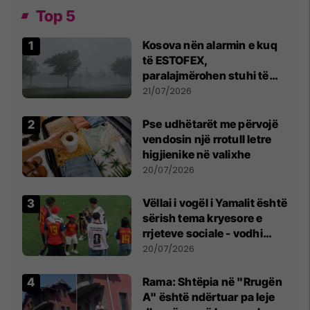
Top 5
Kosova nën alarmin e kuq
të ESTOFEX,
paralajmërohen stuhi të
fuqishme me breshër dhe
21/07/2026
erëra të forta
Pse udhëtarët me përvojë
vendosin një rrotull letre
higjienike në valixhe
20/07/2026
Vëllai i vogël i Yamalit është
sërish tema kryesore e
rrjeteve sociale - vodhi
vëmendjen pas finales së
20/07/2026
Kupës së Botës
Rama: Shtëpia në "Rrugën
A" është ndërtuar pa leje