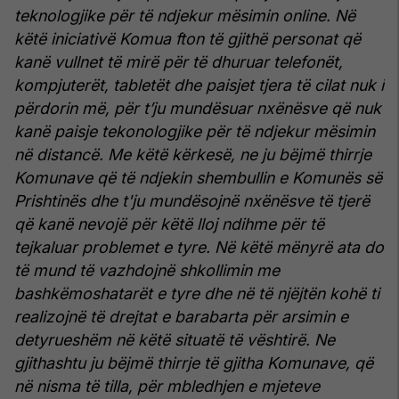
teknologjike për të ndjekur mësimin online. Në
këtë iniciativë Komua fton të gjithë personat që
kanë vullnet të mirë për të dhuruar telefonët,
kompjuterët, tabletët dhe paisjet tjera të cilat nuk i
përdorin më, për t’ju mundësuar nxënësve që nuk
kanë paisje tekonologjike për të ndjekur mësimin
në distancë.
Me këtë kërkesë, ne ju bëjmë thirrje
Komunave që të ndjekin shembullin e Komunës së
Prishtinës dhe t'ju mundësojnë nxënësve të tjerë
që kanë nevojë për këtë lloj ndihme për të
tejkaluar problemet e tyre. Në këtë mënyrë ata do
të mund të vazhdojnë shkollimin me
bashkëmoshatarët e tyre dhe në të njëjtën kohë ti
realizojnë të drejtat e barabarta për arsimin e
detyrueshëm në këtë situatë të vështirë.
Ne
gjithashtu ju bëjmë thirrje të gjitha Komunave, që
në nisma të tilla, për mbledhjen e mjeteve