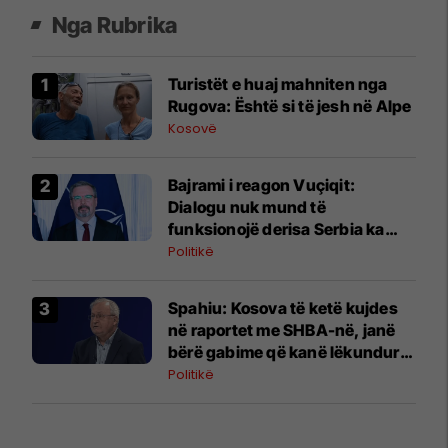
Nga Rubrika
Turistët e huaj mahniten nga
Rugova: Është si të jesh në Alpe
Kosovë
Bajrami i reagon Vuçiqit:
Dialogu nuk mund të
funksionojë derisa Serbia ka
pretendime territoriale
Politikë
Spahiu: Kosova të ketë kujdes
në raportet me SHBA-në, janë
bërë gabime që kanë lëkundur
besimin
Politikë