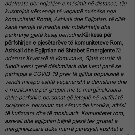
adekuate për ndjekjen e mësimit në distancë, t’ju
kushtojnë vëmendje të veçantë nxënëse nga
komunitetet Romë, Ashkali dhe Egjiptian, të cilët
kanë nevojë të madhe për mbështetje dhe
përkrahje gjatë kësaj periudhe.
Kërkesa për
përfshirjen e pjesëtarëve të komuniteteve Rom,
Ashkali dhe Egjiptian në Shtabet Emergjente
Të
nderuar Kryetarë të Komunave,
Gjatë muajit të
fundit kemi qenë dëshmitarë dhe kemi parë se
përhapja e COVID-19 prek të gjitha popullsinë e
vendit mirëpo është veçanërisht e dëmshme dhe
e rrezikshme për grupet më të margjinalizuara
duke përfshirë personat që jetojnë në varfëri të
skajshme, personat me sëmundje kronike, aftësi
të kufizuara dhe të moshuarit.
Komunitetet rom,
ashkali dhe egjiptian bëjnë pjesë tek grupet e
margjinalizuara duke marrë parasysh kushtet e