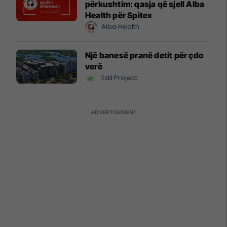
përkushtim: qasja që sjell Alba
Health për Spitex
Alba Health
Një banesë pranë detit për çdo
verë
Edil Project