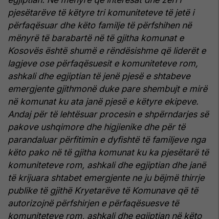
pjesëtarëve të këtyre tri komuniteteve të jetë i
përfaqësuar dhe këto familje të përfshihen në
mënyrë të barabartë në të gjitha komunat e
Kosovës është shumë e rëndësishme që liderët e
lagjeve ose përfaqësuesit e komuniteteve rom,
ashkali dhe egjiptian të jenë pjesë e shtabeve
emergjente gjithmonë duke pare shembujt e mirë
në komunat ku ata janë pjesë e këtyre ekipeve.
Andaj për të lehtësuar procesin e shpërndarjes së
pakove ushqimore dhe higjienike dhe për të
parandaluar përfitimin e dyfishtë të familjeve nga
këto pako në të gjitha komunat ku ka pjesëtarë të
komuniteteve rom, ashkali dhe egjiptian dhe janë
të krijuara shtabet emergjente ne ju bëjmë thirrje
publike të gjithë Kryetarëve të Komunave që të
autorizojnë përfshirjen e përfaqësuesve të
komuniteteve rom, ashkali dhe egjiptian në këto