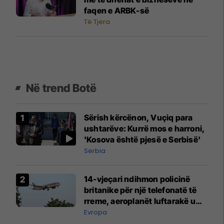
faqen e ARBK-së
Të Tjera
Në trend Botë
Sërish kërcënon, Vuçiq para
ushtarëve: Kurrë mos e harroni,
'Kosova është pjesë e Serbisë'
Serbia
14-vjeçari ndihmon policinë
britanike për një telefonatë të
rreme, aeroplanët luftarakë u
ngritën në ajër për të
Evropa
interceptuar fluturaken e Qatar