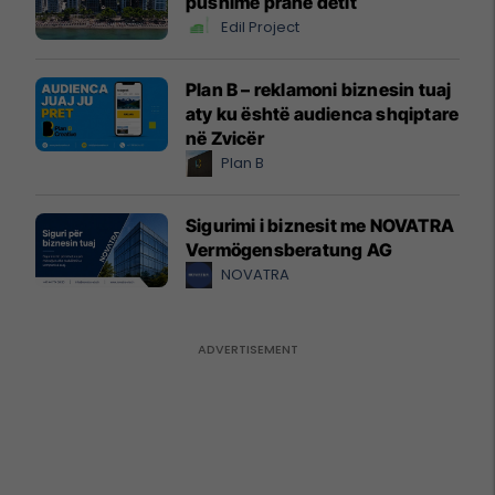
pushime pranë detit
Edil Project
Plan B – reklamoni biznesin tuaj
aty ku është audienca shqiptare
në Zvicër
Plan B
Sigurimi i biznesit me NOVATRA
Vermögensberatung AG
NOVATRA