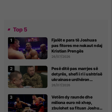
Top 5
Fjalët e para të Joshuas
pas fitores me nokaut ndaj
Kristian Prengës
26/07/2026
Pesë ditë pas marrjes së
detyrës, shefi i ri i ushtrisë
ukrainase urdhëron
kontroll të madh
26/07/2026
Vetëm dy raunde dhe
miliona euro në xhep,
zbulohet sa fituan Joshua