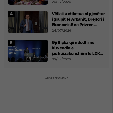
e Prenga
26/07/2026
Vëllai iu etiketua si pjesëtar
i grupit të Arkanit, Drejtori i
Ekonomisë në Prizren
mohon pretendimet
24/07/2026
Gjithçka që ndodhi në
Kuvendin e
jashtëzakonshëm të LDK-
së
30/07/2026