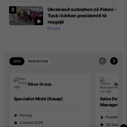
Airways që po shkonte drejt
Ukrainasit sulmohen në Poloni -
Mançesterit
Tusk i kërkon presidentit të
reagojë
Evropa
Jobs
Real Estate
Elkos Group
Solac
Specialist Mishi (Kasap)
Sales Devel
Manager
Ferizaj
Prishtinë
3 Gusht 2026
29 Gusht 2