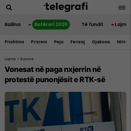
Ballina
Botërori 2026
Të fundit
Lajme
Prishtina
Prizreni
Peja
Ferizaj
Gjakova
Mitrov
Lajme
>
Kosovë
Vonesat në paga nxjerrin në
protestë punonjësit e RTK-së