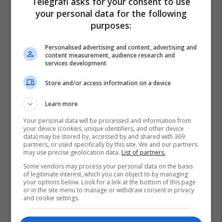
Telegrafi asks for your consent to use
your personal data for the following
purposes:
Personalised advertising and content, advertising and
content measurement, audience research and
services development
Store and/or access information on a device
Learn more
Your personal data will be processed and information from
your device (cookies, unique identifiers, and other device
data) may be stored by, accessed by and shared with 369
partners, or used specifically by this site. We and our partners
may use precise geolocation data.
List of partners.
Some vendors may process your personal data on the basis
of legitimate interest, which you can object to by managing
your options below. Look for a link at the bottom of this page
or in the site menu to manage or withdraw consent in privacy
and cookie settings.