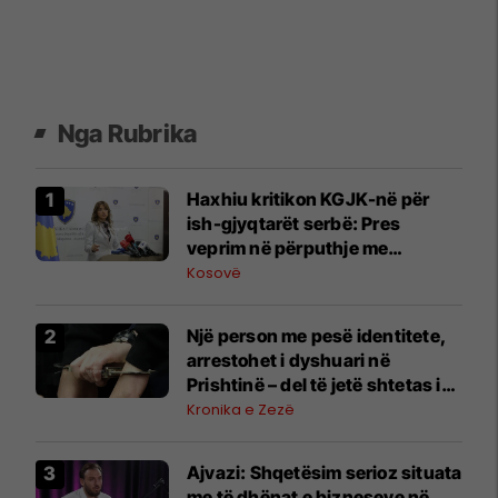
Nga Rubrika
​Haxhiu kritikon KGJK-në për
ish-gjyqtarët serbë: Pres
veprim në përputhje me
përgjegjësitë
Kosovë
Një person me pesë identitete,
arrestohet i dyshuari në
Prishtinë – del të jetë shtetas i
Shqipërisë, i dënuar për vrasje
Kronika e Zezë
Ajvazi: Shqetësim serioz situata
me të dhënat e bizneseve në