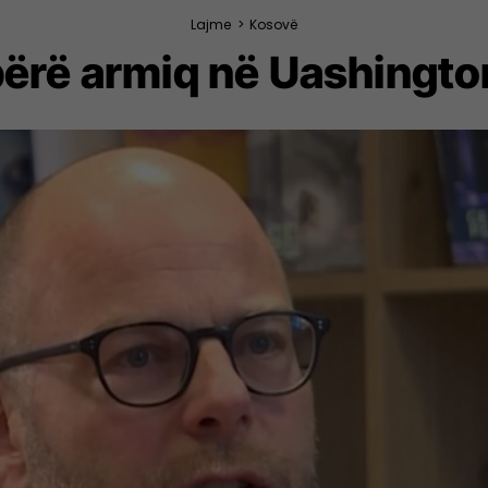
Lajme
>
Kosovë
 bërë armiq në Uashingto