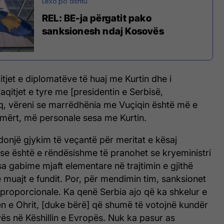
REL: BE-ja përgatit pako
sanksionesh ndaj Kosovës
itjet e diplomatëve të huaj me Kurtin dhe i
qitjet e tyre me [presidentin e Serbisë,
q, vëreni se marrëdhënia me Vuçiqin është më e
emërt, më personale sesa me Kurtin.
onjë gjykim të veçantë për meritat e kësaj
 se është e rëndësishme të pranohet se kryeministri
isa gabime mjaft elementare në trajtimin e gjithë
ë muajt e fundit. Por, për mendimin tim, sanksionet
joproporcionale. Ka qenë Serbia ajo që ka shkelur e
n e Ohrit, [duke bërë] që shumë të votojnë kundër
ës në Këshillin e Evropës. Nuk ka pasur as