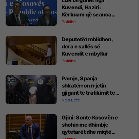
LDK largohet nga
Kuvendi, Haziri:
Kërkuam që seanca
konstituive të mbahet
Politikë
sonte
Deputetët mblidhen,
dera e sallës së
Kuvendit e mbyllur
Politikë
Pamje, Spanja
shkatërron rrjetin
gjigant të trafikimit të
emigrantëve dhe
Nga Bota
drogës në Mesdhe
Gjini: Sonte Kosovën e
shohin me dhimbje
qytetarët dhe miqtë