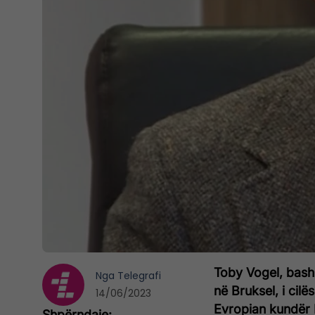
Toby Vogel, bashk
Nga
Telegrafi
në Bruksel, i cil
14/06/2023
Evropian kundër 