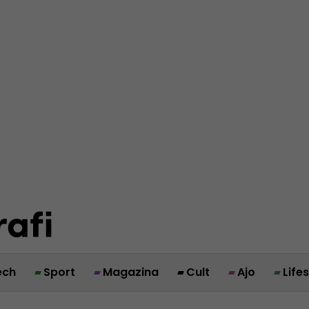
ech
Sport
Magazina
Cult
Ajo
Life