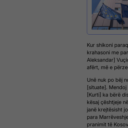
Kur shikoni paraq
krahasoni me para
Aleksandar] Vuçi
afërt, më e përz
Unë nuk po bëj nd
[situate]. Mendoj
[Kurti] ka bërë d
kësaj çështjeje n
janë krejtësisht 
para Marrëveshje
pranimit të Kosov