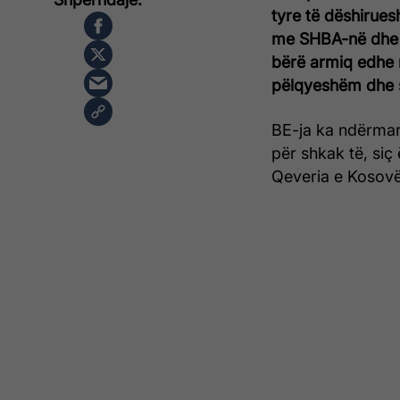
tyre të dëshirues
me SHBA-në dhe B
bërë armiq edhe n
pëlqyeshëm dhe sh
BE-ja ka ndërmar
për shkak të, siç
Qeveria e Kosovës