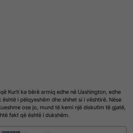
 që Kurti ka bërë armiq edhe në Uashington, edhe
k është i pëlqyeshëm dhe shihet si i vështirë. Nëse
fikueshme ose jo, mund të kemi një diskutim të gjatë,
htë fakt që është i dukshëm.