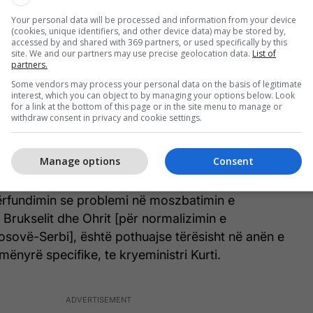
ojnë disponimin e Qeverisë së Kosovës dhe, në
Your personal data will be processed and information from your device
të kryeministrit Albin Kurti. Ato janë kryesisht
(cookies, unique identifiers, and other device data) may be stored by,
ke, si mospjesëmarrje në takime të nivelit të lartë
accessed by and shared with 369 partners, or used specifically by this
site. We and our partners may use precise geolocation data.
List of
ashme.
partners.
Some vendors may process your personal data on the basis of legitimate
n vërtet peshë, do të ishin sanksionet financiare, të
interest, which you can object to by managing your options below. Look
for a link at the bottom of this page or in the site menu to manage or
e janë pjesë e tyre. Ato do të kishin efekt real në
withdraw consent in privacy and cookie settings.
etër, duhet të merren seriozisht.
Manage options
Consent
oj se është e rëndësishme të shikohet edhe
erë politik. BE-ja dhe Shtetet e Bashkuara, qartazi,
përfundimin se problemi në moszbatimin e
Brukselit dhe Ohrit [për normalizimin e
sovë-Serbi], është pothuajse tërësisht në anën e
ënyrë specifike, te kryeministri Kurti.