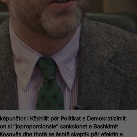
ëpunëtor i Këshillit për Politikat e Demokratizimit
ëson si “joproporcionale” sanksionet e Bashkimit
Kosovës dhe thotë se është skeptik për efektin e