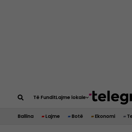
Të Fundit
Lajme lokale
Ballina
Lajme
Botë
Ekonomi
T