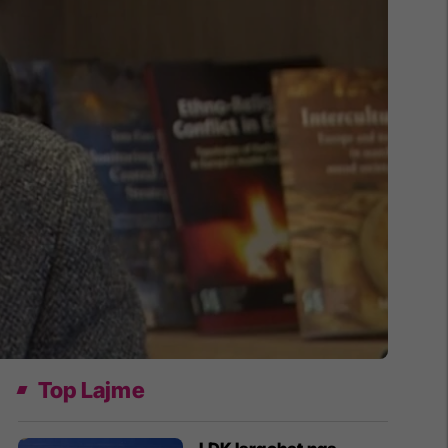
Top Lajme