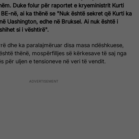
hëm. Duke folur për raportet e kryeministrit Kurti
E-në, ai ka thënë se "Nuk është sekret që Kurti ka
ë Uashington, edhe në Bruksel. Ai nuk është i
ihet si i vështirë".
rë dhe ka paralajmëruar disa masa ndëshkuese,
 është thënë, mospërfilljes së kërkesave të saj nga
 për uljen e tensioneve në veri të vendit.