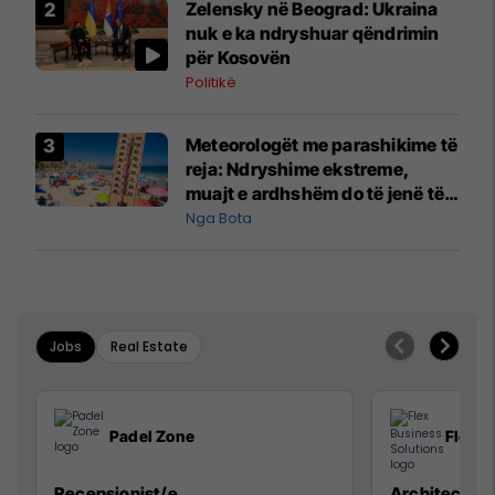
Zelensky në Beograd: Ukraina
nuk e ka ndryshuar qëndrimin
për Kosovën
Politikë
Meteorologët me parashikime të
reja: Ndryshime ekstreme,
muajt e ardhshëm do të jenë të
pazakontë
Nga Bota
Jobs
Real Estate
Padel Zone
Flex B
Recepsionist/e
Architect