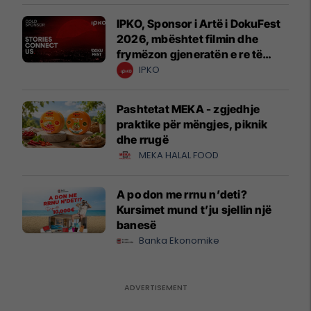
IPKO, Sponsor i Artë i DokuFest
2026, mbështet filmin dhe
frymëzon gjeneratën e re të
krijuesve
IPKO
Pashtetat MEKA - zgjedhje
praktike për mëngjes, piknik
dhe rrugë
MEKA HALAL FOOD
A po don me rrnu n’deti?
Kursimet mund t’ju sjellin një
banesë
Banka Ekonomike