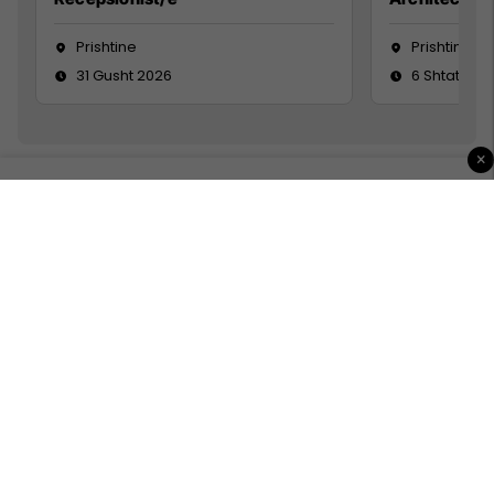
Prishtine
Prishtinë
31 Gusht 2026
6 Shtator 2
×