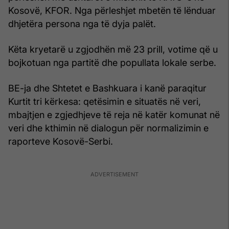
Kosovë, KFOR. Nga përleshjet mbetën të lënduar
dhjetëra persona nga të dyja palët.
Këta kryetarë u zgjodhën më 23 prill, votime që u
bojkotuan nga partitë dhe popullata lokale serbe.
BE-ja dhe Shtetet e Bashkuara i kanë paraqitur
Kurtit tri kërkesa: qetësimin e situatës në veri,
mbajtjen e zgjedhjeve të reja në katër komunat në
veri dhe kthimin në dialogun për normalizimin e
raporteve Kosovë-Serbi.