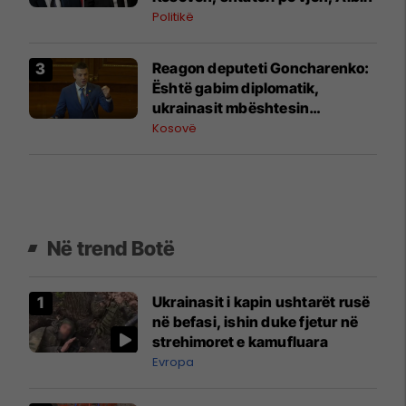
Ibrit
Politikë
Reagon deputeti Goncharenko:
Është gabim diplomatik,
ukrainasit mbështesin
pavarësinë e Kosovës
Kosovë
Në trend Botë
Ukrainasit i kapin ushtarët rusë
në befasi, ishin duke fjetur në
strehimoret e kamufluara
Evropa