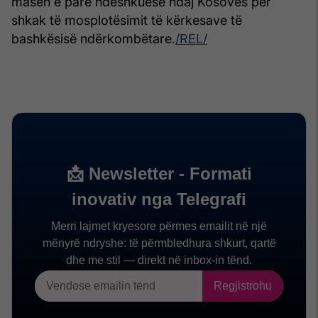
masën e parë ndëshkuese ndaj Kosovës për
shkak të mosplotësimit të kërkesave të
bashkësisë ndërkombëtare.
/REL/