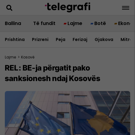
Ballina
Të fundit
Lajme
Botë
Ekono
Prishtina
Prizreni
Peja
Ferizaj
Gjakova
Mitrov
Lajme
>
Kosovë
REL: BE-ja përgatit pako
sanksionesh ndaj Kosovës