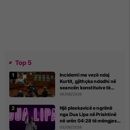
Top 5
Incidenti me vezë ndaj
Kurtit, gjithçka ndodhi në
seancën konstituive të
Kuvendit
06/08/2026
Një pleskavicë e ngrënë
nga Dua Lipa në Prishtinë
në orën 04:28 të mëngjesit
- dhe bota digjitale serbe
03/08/2026