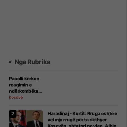
Nga Rubrika
Pacolli kërkon
reagimin e
ndërkombëtarë
ve pas
Kosovë
deklaratave të
Vuçiqit për
Haradinaj - Kurtit: Rruga është e
ndryshimin e
vetmja rrugë për ta rikthyer
rrjedhës së
Kosovën, shtatori po vjen, Albin