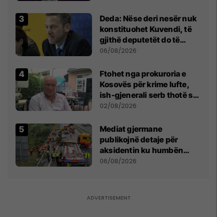
shpall gjendjen e luftës
Deda: Nëse deri nesër nuk
konstituohet Kuvendi, të
gjithë deputetët do të
bëjnë shkelje të rëndë
06/08/2026
kushtetuese
Ftohet nga prokuroria e
Kosovës për krime lufte,
ish-gjenerali serb thotë se
dikush e tradhtoi në
02/08/2026
Beograd
Mediat gjermane
publikojnë detaje për
aksidentin ku humbën
jetën tre mërgimtarë nga
06/08/2026
Komogllava e Ferizajt