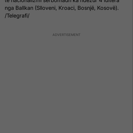
të nacionalizmi serbomadh ka ndezur 4 luftëra
nga Ballkan (Slloveni, Kroaci, Bosnjë, Kosovë).
/Telegrafi/