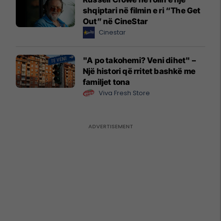
shqiptari në filmin e ri “The Get
Out” në CineStar
Cinestar
"A po takohemi? Veni dihet" –
Një histori që rritet bashkë me
familjet tona
Viva Fresh Store