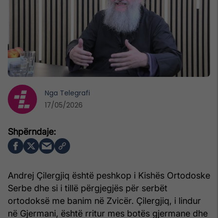
Nga
Telegrafi
17/05/2026
Andrej Çilergjiq është peshkop i Kishës Ortodoske
Serbe dhe si i tillë përgjegjës për serbët
ortodoksë me banim në Zvicër. Çilergjiq, i lindur
në Gjermani, është rritur mes botës gjermane dhe