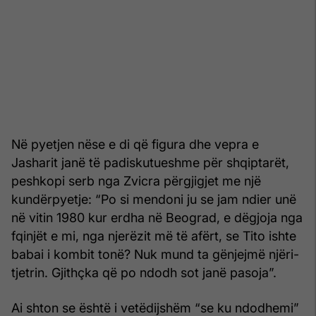
Në pyetjen nëse e di që figura dhe vepra e
Jasharit janë të padiskutueshme për shqiptarët,
peshkopi serb nga Zvicra përgjigjet me një
kundërpyetje: “Po si mendoni ju se jam ndier unë
në vitin 1980 kur erdha në Beograd, e dëgjoja nga
fqinjët e mi, nga njerëzit më të afërt, se Tito ishte
babai i kombit tonë? Nuk mund ta gënjejmë njëri-
tjetrin. Gjithçka që po ndodh sot janë pasoja”.
Ai shton se është i vetëdijshëm “se ku ndodhemi”