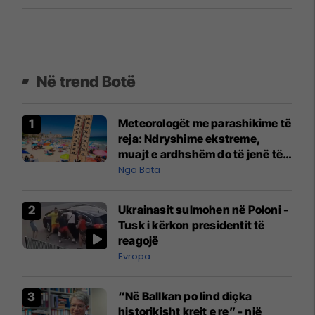
Në trend Botë
Meteorologët me parashikime të
reja: Ndryshime ekstreme,
muajt e ardhshëm do të jenë të
pazakontë
Nga Bota
Ukrainasit sulmohen në Poloni -
Tusk i kërkon presidentit të
reagojë
Evropa
“Në Ballkan po lind diçka
historikisht krejt e re” - një