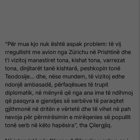
“Për mua kjo nuk është aspak problem: të vij
rregullisht me avion nga Zürichu në Prishtinë dhe
t’i vizitoj manastiret tona, kishat tona, varrezat
tona, dinjitarët tanë kishtarë, peshkopin tonë
Teodosije… dhe, nëse mundem, të vizitoj edhe
ndonjë ambasadë, përfaqësues të trupit
diplomatik, në mënyrë që nga ana ime të ndihmoj
që pasqyra e gjendjes së serbëve të paraqitet
gjithmonë në dritën e vërtetë dhe të vihet në pah
nevoja për përmirësimin e mirëqenies së popullit
tonë serb në këto hapësira”, tha Çilergjiq.