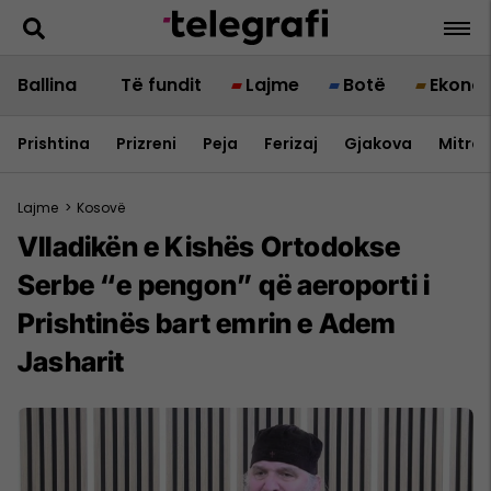
Ballina
Të fundit
Lajme
Botë
Ekono
Prishtina
Prizreni
Peja
Ferizaj
Gjakova
Mitrov
Lajme
>
Kosovë
Vlladikën e Kishës Ortodokse
Serbe “e pengon” që aeroporti i
Prishtinës bart emrin e Adem
Jasharit