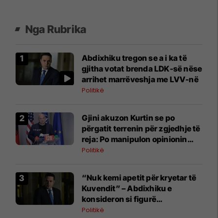
Nga Rubrika
Abdixhiku tregon se a i ka të
gjitha votat brenda LDK-së nëse
arrihet marrëveshja me LVV-në
Politikë
Gjini akuzon Kurtin se po
përgatit terrenin për zgjedhje të
reja: Po manipulon opinionin
publik
Politikë
“Nuk kemi apetit për kryetar të
Kuvendit” – Abdixhiku e
konsideron si figurë
ceremoniale
Politikë