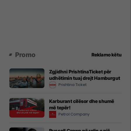
Promo
Reklamo këtu
Zgjidhni PrishtinaTicket për
udhëtimin tuaj drejt Hamburgut
Prishtina Ticket
Karburant cilësor dhe shumë
më tepër!
Petrol Company
Russell Crowe në rolin e një