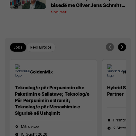
bisedë me Oliver Jens Schmitt
mbi protestat në Shqipëri dhe të
Shqipëri
kaluarën e rajonit
Jobs
Real Estate
GoldenMix
sunci
Teknolog/e për Përpunimin dhe
Hybrid Senio
Paketimin e Sallatave; Teknolog/e
Partner
Për Përpunimin e Brumit;
Teknolog/e për Menaxhimin e
Sigurisë së Ushqimit
Prishtinë
Mitrovicë
2 Shtator 2
15 Gusht 2026