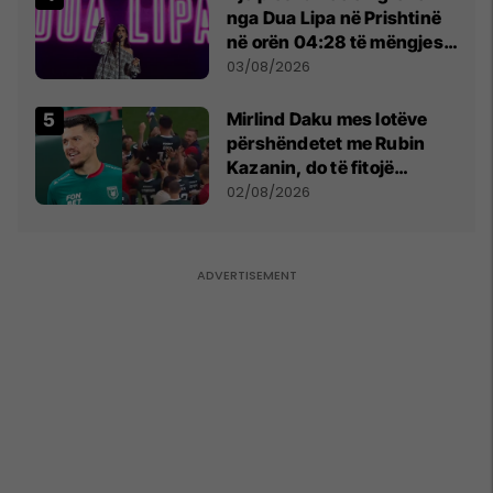
nga Dua Lipa në Prishtinë
në orën 04:28 të mëngjesit
- dhe bota digjitale serbe
03/08/2026
shpall gjendjen e luftës
Mirlind Daku mes lotëve
përshëndetet me Rubin
Kazanin, do të fitojë
miliona te Spartak Moska
02/08/2026