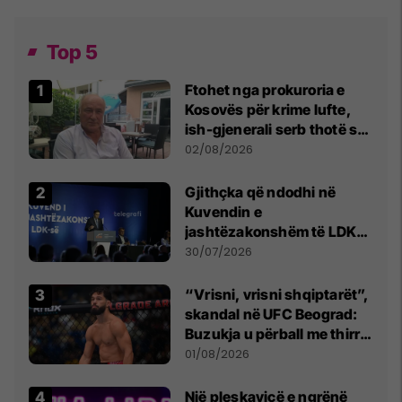
Top 5
Ftohet nga prokuroria e
Kosovës për krime lufte,
ish-gjenerali serb thotë se
dikush e tradhtoi në
02/08/2026
Beograd
Gjithçka që ndodhi në
Kuvendin e
jashtëzakonshëm të LDK-
së
30/07/2026
“Vrisni, vrisni shqiptarët”,
skandal në UFC Beograd:
Buzukja u përball me thirrje
anti-shqiptare nga
01/08/2026
tribunat
Një pleskavicë e ngrënë