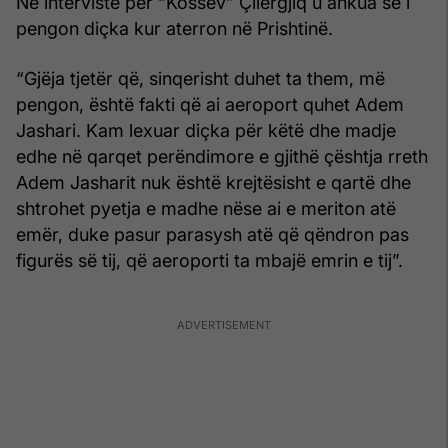
Në intervistë për “Kossev” Çilergjiq u ankua se i
pengon diçka kur aterron në Prishtinë.
“Gjëja tjetër që, sinqerisht duhet ta them, më
pengon, është fakti që ai aeroport quhet Adem
Jashari. Kam lexuar diçka për këtë dhe madje
edhe në qarqet perëndimore e gjithë çështja rreth
Adem Jasharit nuk është krejtësisht e qartë dhe
shtrohet pyetja e madhe nëse ai e meriton atë
emër, duke pasur parasysh atë që qëndron pas
figurës së tij, që aeroporti ta mbajë emrin e tij”.