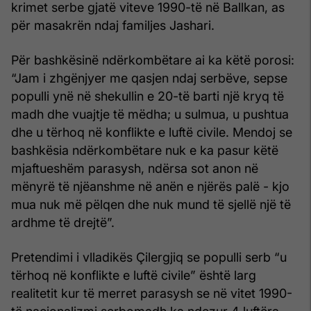
krimet serbe gjatë viteve 1990-të në Ballkan, as
për masakrën ndaj familjes Jashari.
Për bashkësinë ndërkombëtare ai ka këtë porosi:
“Jam i zhgënjyer me qasjen ndaj serbëve, sepse
populli ynë në shekullin e 20-të barti një kryq të
madh dhe vuajtje të mëdha; u sulmua, u pushtua
dhe u tërhoq në konflikte e luftë civile. Mendoj se
bashkësia ndërkombëtare nuk e ka pasur këtë
mjaftueshëm parasysh, ndërsa sot anon në
mënyrë të njëanshme në anën e njërës palë - kjo
mua nuk më pëlqen dhe nuk mund të sjellë një të
ardhme të drejtë”.
Pretendimi i vlladikës Çilergjiq se populli serb “u
tërhoq në konflikte e luftë civile” është larg
realitetit kur të merret parasysh se në vitet 1990-