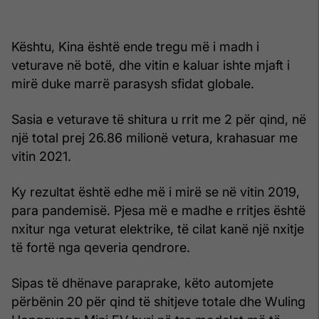
Kështu, Kina është ende tregu më i madh i
veturave në botë, dhe vitin e kaluar ishte mjaft i
mirë duke marrë parasysh sfidat globale.
Sasia e veturave të shitura u rrit me 2 për qind, në
një total prej 26.86 milionë vetura, krahasuar me
vitin 2021.
Ky rezultat është edhe më i mirë se në vitin 2019,
para pandemisë. Pjesa më e madhe e rritjes është
nxitur nga veturat elektrike, të cilat kanë një nxitje
të fortë nga qeveria qendrore.
Sipas të dhënave paraprake, këto automjete
përbënin 20 për qind të shitjeve totale dhe Wuling