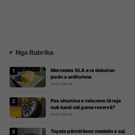
Nga Rubrika
Mercedes GLA e re debuton
javën e ardhshme
Auto Lajme
Pse shumica e veturave të reja
nuk kanë më goma rezervë?
Auto Lajme
Toyota përmirëson modelin e saj