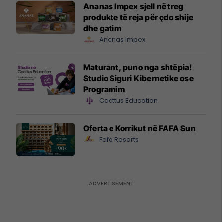
Ananas Impex sjell në treg
produkte të reja për çdo shije
dhe gatim
Ananas Impex
Maturant, puno nga shtëpia!
Studio Siguri Kibernetike ose
Programim
Cacttus Education
Oferta e Korrikut në FAFA Sun
Fafa Resorts