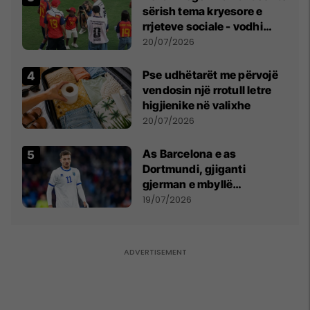
sërish tema kryesore e
rrjeteve sociale - vodhi
vëmendjen pas finales së
20/07/2026
Kupës së Botës
Pse udhëtarët me përvojë
vendosin një rrotull letre
higjienike në valixhe
20/07/2026
As Barcelona e as
Dortmundi, gjiganti
gjerman e mbyllë
marrëveshjen për Fisnik
19/07/2026
Asllanin