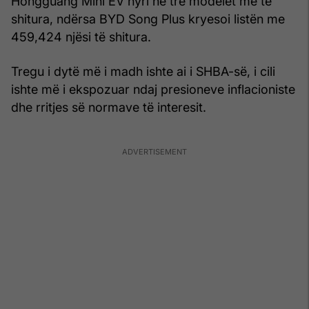
Hongguang Mini EV hyri në tre modelet më të
shitura, ndërsa BYD Song Plus kryesoi listën me
459,424 njësi të shitura.
Tregu i dytë më i madh ishte ai i SHBA-së, i cili
ishte më i ekspozuar ndaj presioneve inflacioniste
dhe rritjes së normave të interesit.