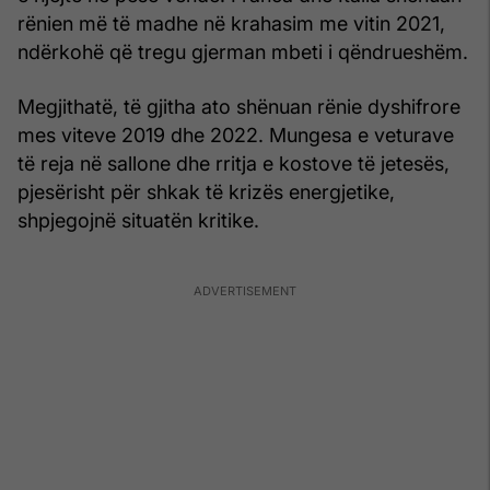
rënien më të madhe në krahasim me vitin 2021,
ndërkohë që tregu gjerman mbeti i qëndrueshëm.
Megjithatë, të gjitha ato shënuan rënie dyshifrore
mes viteve 2019 dhe 2022. Mungesa e veturave
të reja në sallone dhe rritja e kostove të jetesës,
pjesërisht për shkak të krizës energjetike,
shpjegojnë situatën kritike.