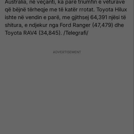
Australia, në veçanti, ka parë triumfin e veturave
që bëjnë tërheqje me të katër rrotat. Toyota Hilux
ishte në vendin e parë, me gjithsej 64,391 njësi të
shitura, e ndjekur nga Ford Ranger (47,479) dhe
Toyota RAV4 (34,845). /Telegrafi/