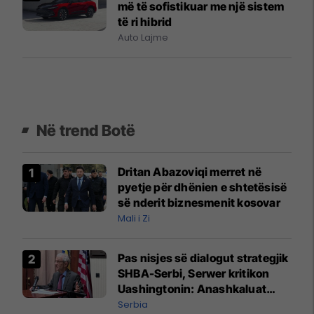
më të sofistikuar me një sistem
të ri hibrid
Auto Lajme
Në trend Botë
Dritan Abazoviqi merret në
pyetje për dhënien e shtetësisë
së nderit biznesmenit kosovar
Mali i Zi
Pas nisjes së dialogut strategjik
SHBA-Serbi, Serwer kritikon
Uashingtonin: Anashkaluat
Banjskën, sulmin ndaj KFOR-it
Serbia