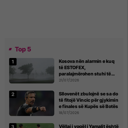
Top 5
Kosova nën alarmin e kuq
të ESTOFEX,
paralajmërohen stuhi të
fuqishme me breshër dhe
21/07/2026
erëra të forta
Sllovenët zbulojnë se sa do
të fitojë Vincic për gjykimin
e finales së Kupës së Botës
18/07/2026
Vëllai i vogël i Yamalit është