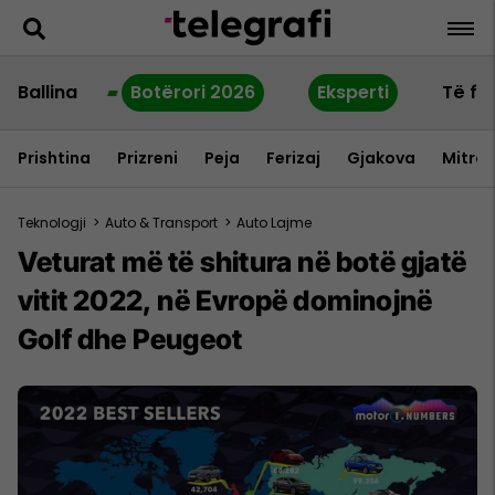
Ballina
Botërori 2026
Eksperti
Të fu
Prishtina
Prizreni
Peja
Ferizaj
Gjakova
Mitrov
Teknologji
>
Auto & Transport
>
Auto Lajme
Veturat më të shitura në botë gjatë
vitit 2022, në Evropë dominojnë
Golf dhe Peugeot