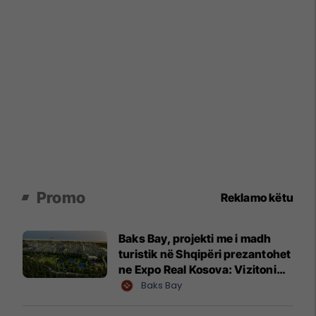
Promo
Reklamo këtu
Baks Bay, projekti me i madh
turistik në Shqipëri prezantohet
ne Expo Real Kosova: Vizitoni
shtandin dhe zbuloni
Baks Bay
mundësitë e investimit