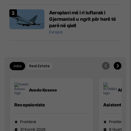
dhe rrëmbimin e Policëve të
Kosovës
Aeroplani më i ri luftarak i
Gjermanisë u ngrit për herë të
parë në qiell
Evropa
Jobs
Real Estate
Avedo Kosovo
ALTIN
Recepsioniste
Asistente e S
Prishtinë
Prishtinë
31 Korrik 2026
8 Gusht 20