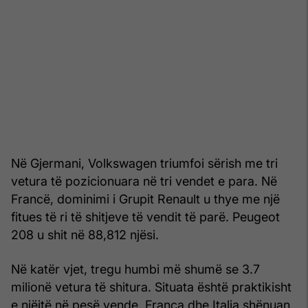
Në Gjermani, Volkswagen triumfoi sërish me tri
vetura të pozicionuara në tri vendet e para. Në
Francë, dominimi i Grupit Renault u thye me një
fitues të ri të shitjeve të vendit të parë. Peugeot
208 u shit në 88,812 njësi.
Në katër vjet, tregu humbi më shumë se 3.7
milionë vetura të shitura. Situata është praktikisht
e njëjtë në pesë vende. Franca dhe Italia shënuan